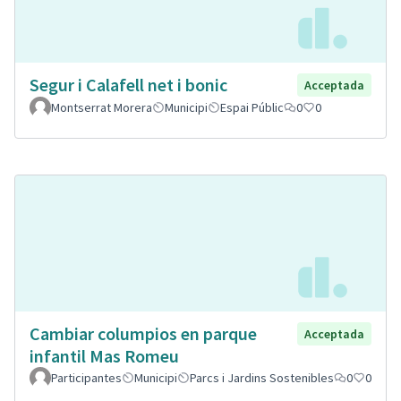
Segur i Calafell net i bonic
Acceptada
Montserrat Morera
Municipi
Espai Públic
0
0
Cambiar columpios en parque
Acceptada
infantil Mas Romeu
Participantes
Municipi
Parcs i Jardins Sostenibles
0
0