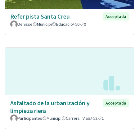
Refer pista Santa Creu
Acceptada
Denisse
Municipi
Educació
0
0
Asfaltado de la urbanización y
Acceptada
limpieza riera
Participantes
Municipi
Carrers i Vials
2
1