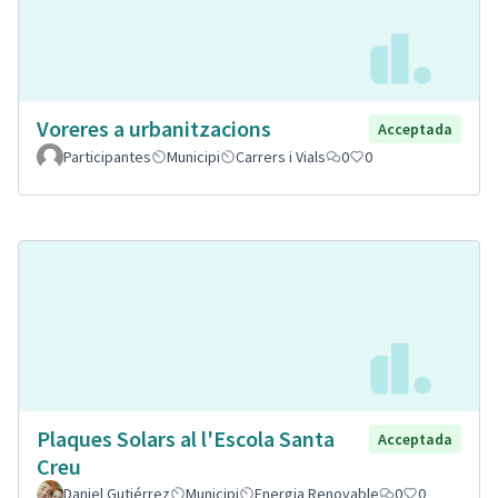
Voreres a urbanitzacions
Acceptada
Participantes
Municipi
Carrers i Vials
0
0
Plaques Solars al l'Escola Santa
Acceptada
Creu
Daniel Gutiérrez
Municipi
Energia Renovable
0
0