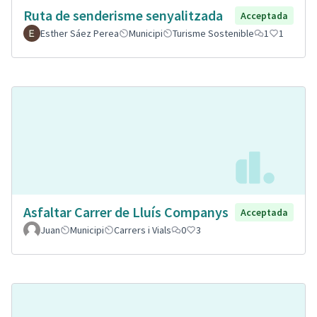
Ruta de senderisme senyalitzada
Acceptada
Esther Sáez Perea
Municipi
Turisme Sostenible
1
1
Asfaltar Carrer de Lluís Companys
Acceptada
Juan
Municipi
Carrers i Vials
0
3