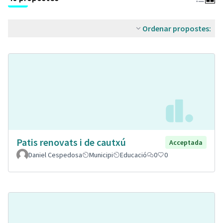
Ordenar propostes:
Patis renovats i de cautxú
Acceptada
Daniel Cespedosa
Municipi
Educació
0
0