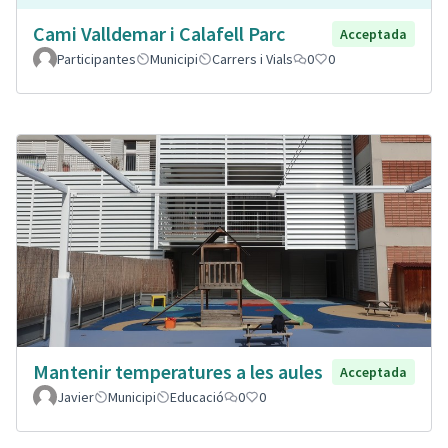
Cami Valldemar i Calafell Parc
Acceptada
Participantes
Municipi
Carrers i Vials
0
0
Mantenir temperatures a les aules
Acceptada
Javier
Municipi
Educació
0
0