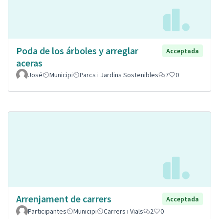
Poda de los árboles y arreglar
Acceptada
aceras
José
Municipi
Parcs i Jardins Sostenibles
7
0
Arrenjament de carrers
Acceptada
Participantes
Municipi
Carrers i Vials
2
0