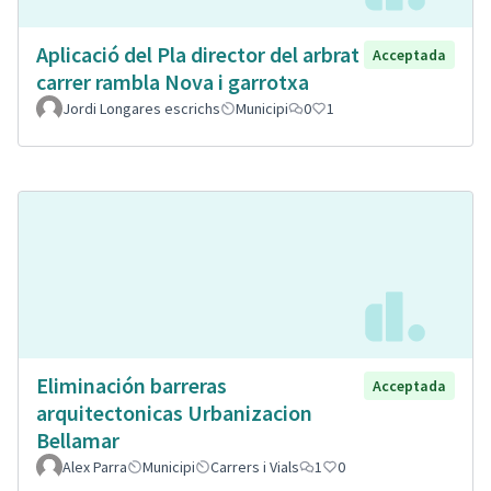
Aplicació del Pla director del arbrat
Acceptada
carrer rambla Nova i garrotxa
Jordi Longares escrichs
Municipi
0
1
Eliminación barreras
Acceptada
arquitectonicas Urbanizacion
Bellamar
Alex Parra
Municipi
Carrers i Vials
1
0