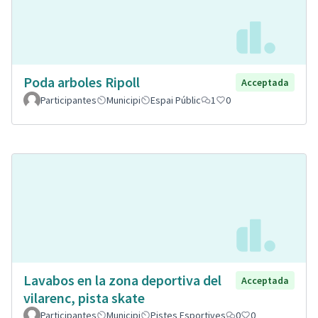
Poda arboles Ripoll
Acceptada
Participantes
Municipi
Espai Públic
1
0
Lavabos en la zona deportiva del
Acceptada
vilarenc, pista skate
Participantes
Municipi
Pistes Esportives
0
0