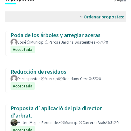
Ordenar propostes:
Poda de los árboles y arreglar aceras
José
Municipi
Parcs i Jardins Sostenibles
7
0
Acceptada
Reducción de residuos
Participantes
Municipi
Residuos Cero
5
0
Acceptada
Proposta d´aplicació del pla director
d'arbrat.
Mateo Mejias Fernandez
Municipi
Carrers i Vials
3
0
Acceptada