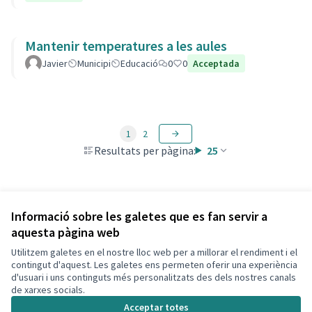
Mantenir temperatures a les aules
Javier
Municipi
Educació
0
0
Acceptada
1
2
Resultats per pàgina:
25
Veure totes les propostes retirades
Informació sobre les galetes que es fan servir a
aquesta pàgina web
Utilitzem galetes en el nostre lloc web per a millorar el rendiment i el
Termes i condicions d'ús
contingut d'aquest. Les galetes ens permeten oferir una experiència
Configuració de les galetes
d'usuari i uns continguts més personalitzats des dels nostres canals
Decidim Calafell a X
Decidim Calafell a Facebook
Decidim Calafell a YouTube
Decidim Calafell a GitHub
de xarxes socials.
(Enllaç extern)
(Enllaç extern)
(Enllaç extern)
(Enllaç extern)
Acceptar totes