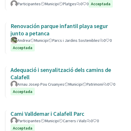
Participantes
Municipi
Platges
0
0
Acceptada
Renovación parque infantil playa segur
junto a petanca
Andrea
Municipi
Parcs i Jardins Sostenibles
0
0
Acceptada
Adequació i senyalització dels camins de
Calafell
Arnau Josep Pou Cruanyes
Municipi
Patrimoni
0
0
Acceptada
Cami Valldemar i Calafell Parc
Participantes
Municipi
Carrers i Vials
0
0
Acceptada