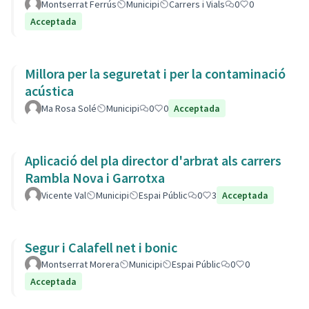
Montserrat Ferrús
Municipi
Carrers i Vials
0
0
Acceptada
Millora per la seguretat i per la contaminació
acústica
Ma Rosa Solé
Municipi
0
0
Acceptada
Aplicació del pla director d'arbrat als carrers
Rambla Nova i Garrotxa
Vicente Val
Municipi
Espai Públic
0
3
Acceptada
Segur i Calafell net i bonic
Montserrat Morera
Municipi
Espai Públic
0
0
Acceptada