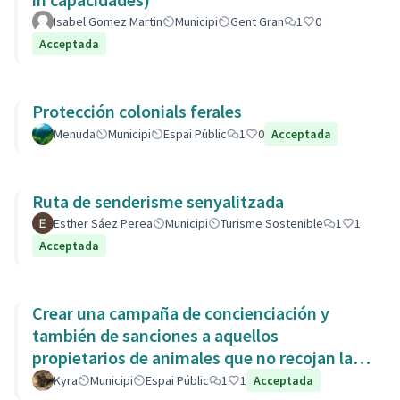
Isabel Gomez Martin
Municipi
Gent Gran
1
0
Acceptada
Protección colonials ferales
Menuda
Municipi
Espai Públic
1
0
Acceptada
Ruta de senderisme senyalitzada
Esther Sáez Perea
Municipi
Turisme Sostenible
1
1
Acceptada
Crear una campaña de concienciación y
también de sanciones a aquellos
propietarios de animales que no recojan las
heces de las aceras. Es responsabili
Kyra
Municipi
Espai Públic
1
1
Acceptada