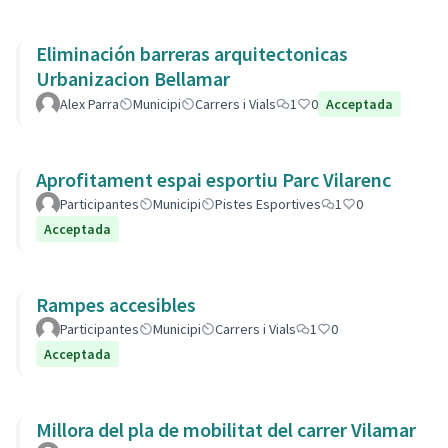
Eliminación barreras arquitectonicas
Urbanizacion Bellamar
Alex Parra
Municipi
Carrers i Vials
1
0
Acceptada
Aprofitament espai esportiu Parc Vilarenc
Participantes
Municipi
Pistes Esportives
1
0
Acceptada
Rampes accesibles
Participantes
Municipi
Carrers i Vials
1
0
Acceptada
Millora del pla de mobilitat del carrer Vilamar