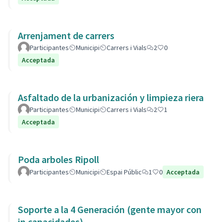
Arrenjament de carrers
Participantes
Municipi
Carrers i Vials
2
0
Acceptada
Asfaltado de la urbanización y limpieza riera
Participantes
Municipi
Carrers i Vials
2
1
Acceptada
Poda arboles Ripoll
Participantes
Municipi
Espai Públic
1
0
Acceptada
Soporte a la 4 Generación (gente mayor con
in capacidades)