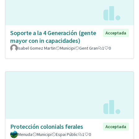
Soporte a la 4 Generación (gente
Acceptada
mayor con in capacidades)
Isabel Gomez Martin
Municipi
Gent Gran
1
0
Protección colonials ferales
Acceptada
Menuda
Municipi
Espai Públic
1
0