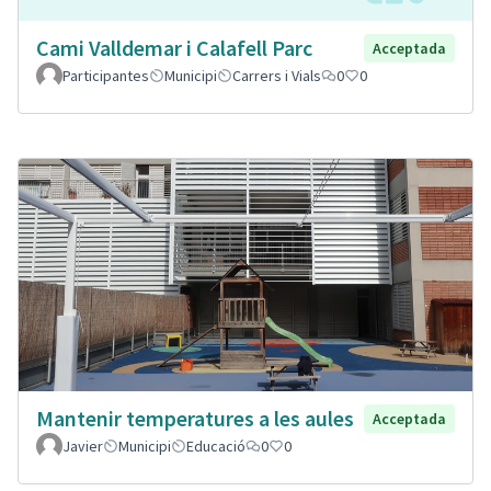
Cami Valldemar i Calafell Parc
Acceptada
Participantes
Municipi
Carrers i Vials
0
0
Mantenir temperatures a les aules
Acceptada
Javier
Municipi
Educació
0
0