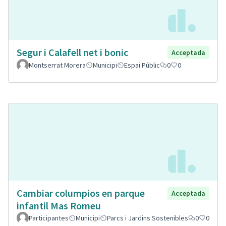
Segur i Calafell net i bonic
Acceptada
Montserrat Morera
Municipi
Espai Públic
0
0
Cambiar columpios en parque
Acceptada
infantil Mas Romeu
Participantes
Municipi
Parcs i Jardins Sostenibles
0
0