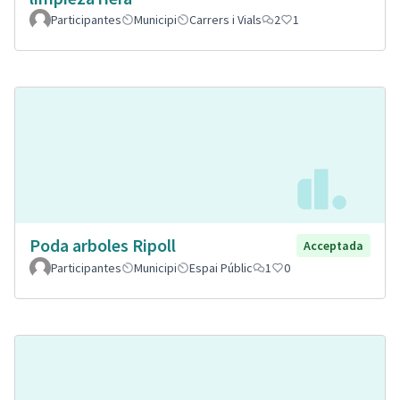
Participantes
Municipi
Carrers i Vials
2
1
Poda arboles Ripoll
Acceptada
Participantes
Municipi
Espai Públic
1
0