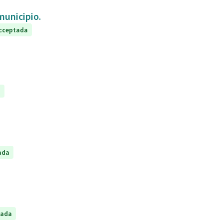
 municipio.
cceptada
a
ada
tada