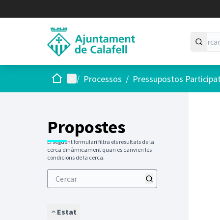
Inici
Menú principal
/
Processos
/
Pressupostos Participa
Saltar
El següen
+
−
Propostes
El següent formulari filtra els resultats de la
cerca dinàmicament quan es canvien les
condicions de la cerca.
Estat