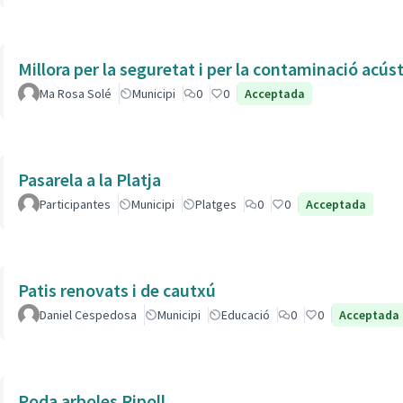
Millora per la seguretat i per la contaminació acús
Ma Rosa Solé
Municipi
0
0
Acceptada
Pasarela a la Platja
Participantes
Municipi
Platges
0
0
Acceptada
Patis renovats i de cautxú
Daniel Cespedosa
Municipi
Educació
0
0
Acceptada
Poda arboles Ripoll