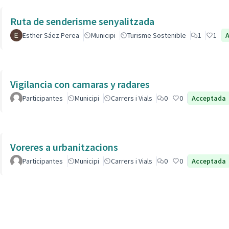
Ruta de senderisme senyalitzada
Esther Sáez Perea
Municipi
Turisme Sostenible
1
1
Vigilancia con camaras y radares
Participantes
Municipi
Carrers i Vials
0
0
Acceptada
Voreres a urbanitzacions
Participantes
Municipi
Carrers i Vials
0
0
Acceptada