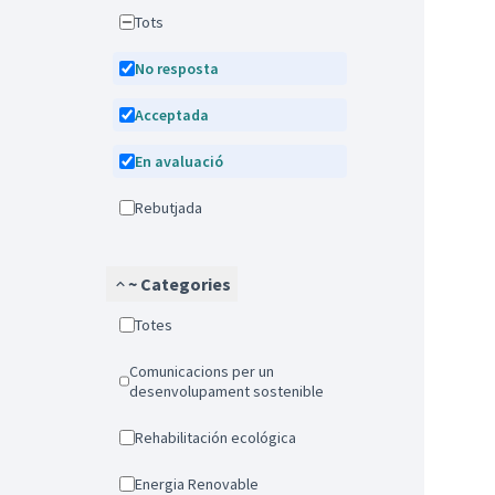
Tots
No resposta
Acceptada
En avaluació
Rebutjada
~ Categories
Totes
Comunicacions per un
desenvolupament sostenible
Rehabilitación ecológica
Energia Renovable