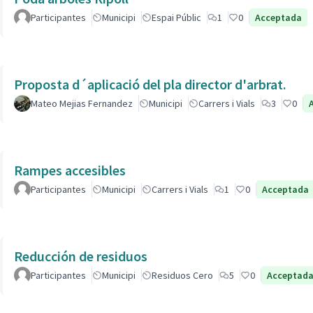
Participantes
Municipi
Espai Públic
1
0
Acceptada
Proposta d´aplicació del pla director d'arbrat.
Mateo Mejias Fernandez
Municipi
Carrers i Vials
3
0
Rampes accesibles
Participantes
Municipi
Carrers i Vials
1
0
Acceptada
Reducción de residuos
Participantes
Municipi
Residuos Cero
5
0
Acceptad