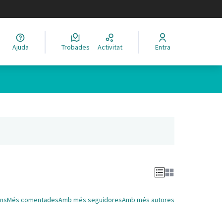
legir el idioma
Ajuda
Trobades
Activitat
Entra
Leaflet
|
©
HERE maps
 com a punts al mapa. L'element es pot fer servir amb un lector 
nya nova)
ns
Més comentades
Amb més seguidores
Amb més autores