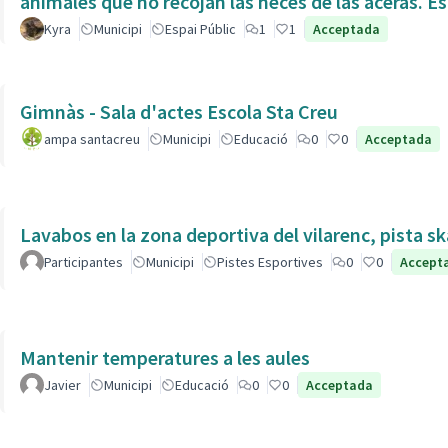
animales que no recojan las heces de las aceras. Es
Kyra
Municipi
Espai Públic
1
1
Acceptada
Gimnàs - Sala d'actes Escola Sta Creu
ampa santacreu
Municipi
Educació
0
0
Acceptada
Lavabos en la zona deportiva del vilarenc, pista s
Participantes
Municipi
Pistes Esportives
0
0
Accept
Mantenir temperatures a les aules
Javier
Municipi
Educació
0
0
Acceptada