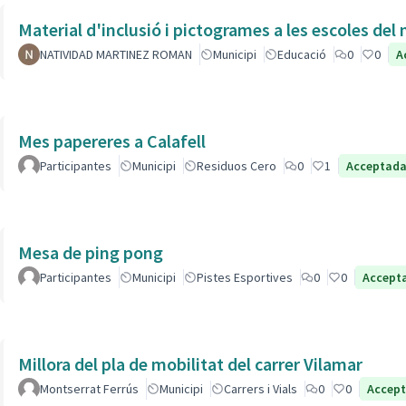
Material d'inclusió i pictogrames a les escoles del
NATIVIDAD MARTINEZ ROMAN
Municipi
Educació
0
0
A
Mes papereres a Calafell
Participantes
Municipi
Residuos Cero
0
1
Acceptad
Mesa de ping pong
Participantes
Municipi
Pistes Esportives
0
0
Accept
Millora del pla de mobilitat del carrer Vilamar
Montserrat Ferrús
Municipi
Carrers i Vials
0
0
Accep