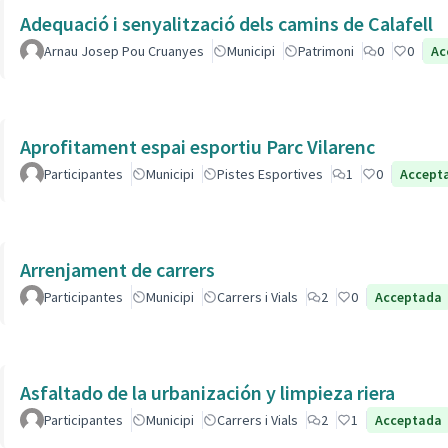
Adequació i senyalització dels camins de Calafell
Arnau Josep Pou Cruanyes
Municipi
Patrimoni
0
0
Ac
Aprofitament espai esportiu Parc Vilarenc
Participantes
Municipi
Pistes Esportives
1
0
Accept
Arrenjament de carrers
Participantes
Municipi
Carrers i Vials
2
0
Acceptada
Asfaltado de la urbanización y limpieza riera
Participantes
Municipi
Carrers i Vials
2
1
Acceptada