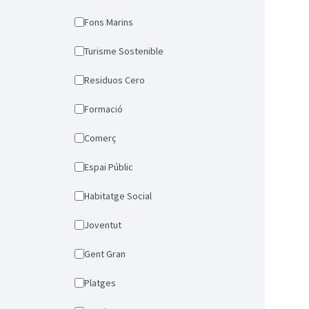
Fons Marins
Turisme Sostenible
Residuos Cero
Formació
Comerç
Espai Públic
Habitatge Social
Joventut
Gent Gran
Platges