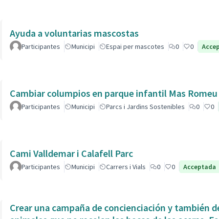
Ayuda a voluntarias mascostas
Participantes
Municipi
Espai per mascotes
0
0
Acce
Cambiar columpios en parque infantil Mas Romeu
Participantes
Municipi
Parcs i Jardins Sostenibles
0
0
Cami Valldemar i Calafell Parc
Participantes
Municipi
Carrers i Vials
0
0
Acceptada
Crear una campaña de concienciación y también de