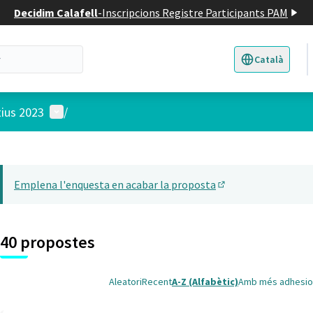
Decidim Calafell
-
Inscripcions Registre Participants PAM
Català
Triar la llengua
E
Menú d'usuari
tius 2023
/
 el mapa
t element és un mapa que presenta els components d'aquesta pàgina
Emplena l'enquesta en acabar la proposta
(Obrir en una pesta
40 propostes
Aleatori
Recent
A-Z (Alfabètic)
Amb més adhesio