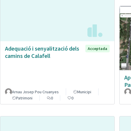
Adequació i senyalització dels
Acceptada
camins de Calafell
Ap
Pa
Arnau Josep Pou Cruanyes
Municipi
Patrimoni
0
0