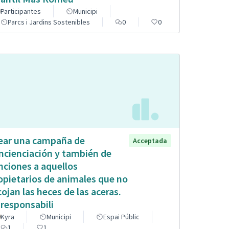
Participantes
Municipi
Parcs i Jardins Sostenibles
0
0
ear una campaña de
Acceptada
ncienciación y también de
nciones a aquellos
opietarios de animales que no
cojan las heces de las aceras.
 responsabili
Kyra
Municipi
Espai Públic
1
1