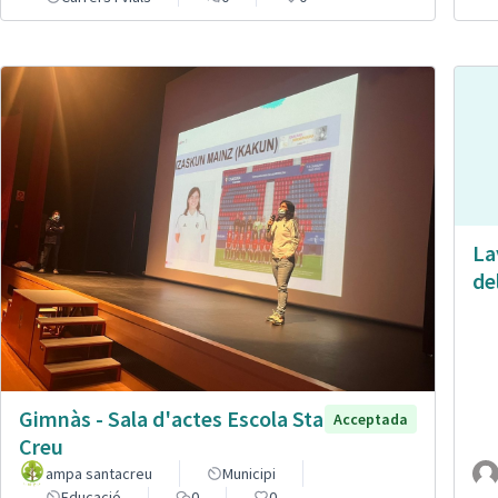
La
de
Gimnàs - Sala d'actes Escola Sta
Acceptada
Creu
ampa santacreu
Municipi
Educació
0
0