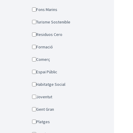
Fons Marins
Turisme Sostenible
Residuos Cero
Formació
Comerç
Espai Públic
Habitatge Social
Joventut
Gent Gran
Platges