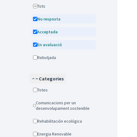
Tots
No resposta
Acceptada
En avaluació
Rebutjada
~ Categories
Totes
Comunicacions per un
desenvolupament sostenible
Rehabilitación ecológica
Energia Renovable