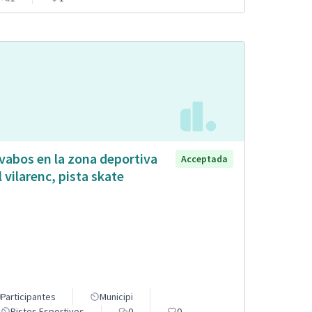
vabos en la zona deportiva
Acceptada
l vilarenc, pista skate
Participantes
Municipi
Pistes Esportives
0
0