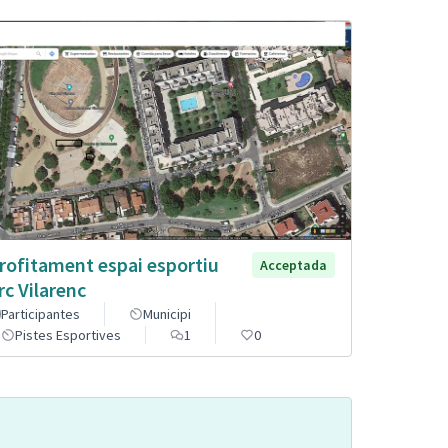
rofitament espai esportiu
Acceptada
rc Vilarenc
Participantes
Municipi
Pistes Esportives
1
0