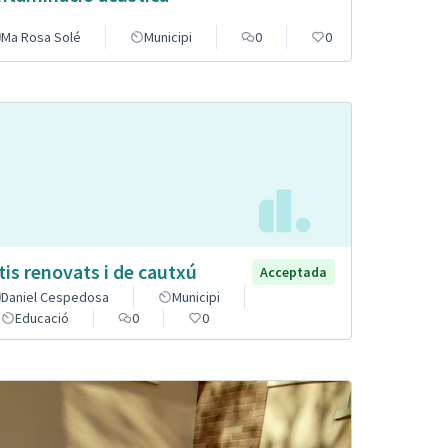
Ma Rosa Solé
Municipi
0
0
tis renovats i de cautxú
Acceptada
Daniel Cespedosa
Municipi
Educació
0
0