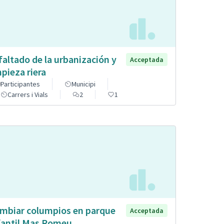
faltado de la urbanización y
Acceptada
mpieza riera
Participantes
Municipi
Carrers i Vials
2
1
mbiar columpios en parque
Acceptada
fantil Mas Romeu