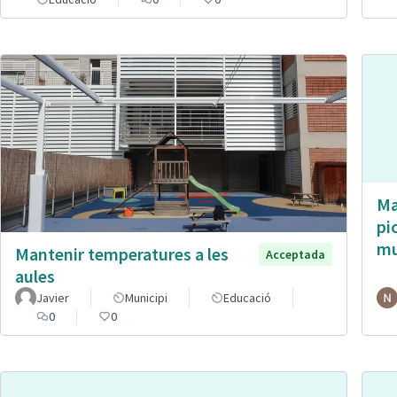
Ma
pi
mu
Mantenir temperatures a les
Acceptada
aules
Javier
Municipi
Educació
0
0