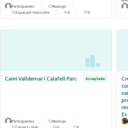
Participantes
Municipi
Espai per mascotes
0
0
Cami Valldemar i Calafell Parc
Cr
Acceptada
co
sa
pr
re
Es
Participantes
Municipi
Carrers i Vials
0
0