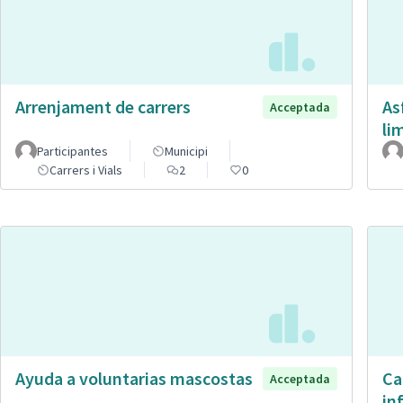
Arrenjament de carrers
As
Acceptada
li
Participantes
Municipi
Carrers i Vials
2
0
Ayuda a voluntarias mascostas
Ca
Acceptada
in