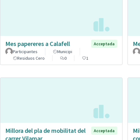
Mes papereres a Calafell
Me
Acceptada
Participantes
Municipi
Residuos Cero
0
1
Millora del pla de mobilitat del
Mi
Acceptada
carrer Vilamar
co