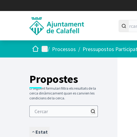
Inici
Menú principal
/
Processos
/
Pressupostos Participa
Saltar
El següen
+
−
Propostes
El següent formulari filtra els resultats de la
cerca dinàmicament quan es canvien les
condicions de la cerca.
Estat