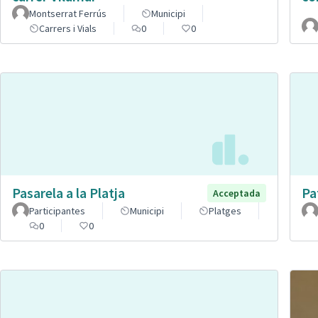
Montserrat Ferrús
Municipi
Carrers i Vials
0
0
Pasarela a la Platja
Pa
Acceptada
Participantes
Municipi
Platges
0
0