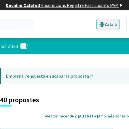
Decidim Calafell
-
Inscripcions Registre Participants PAM
Català
Triar la llengua
E
Menú d'usuari
tius 2023
/
 el mapa
22
t element és un mapa que presenta els components d'aquesta pàgina
Emplena l'enquesta en acabar la proposta
(Obrir en una pesta
40 propostes
Aleatori
Recent
A-Z (Alfabètic)
Amb més adhesio