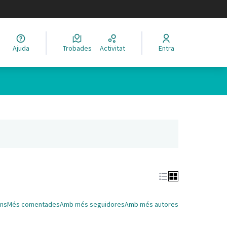
legir el idioma
Ajuda
Trobades
Activitat
Entra
Leaflet
|
©
HERE maps
 com a punts al mapa. L'element es pot fer servir amb un lector 
nya nova)
ns
Més comentades
Amb més seguidores
Amb més autores