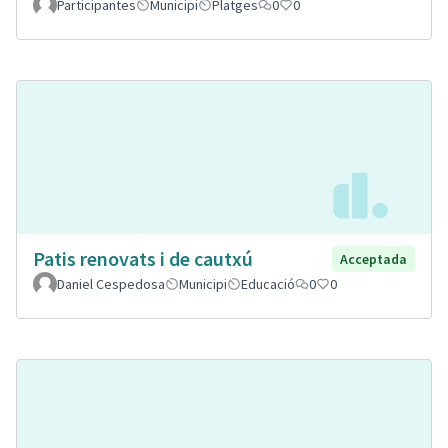
Participantes
Municipi
Platges
0
0
Patis renovats i de cautxú
Acceptada
Daniel Cespedosa
Municipi
Educació
0
0