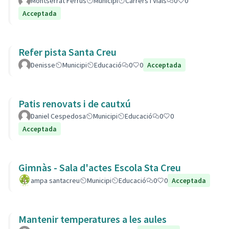
Montserrat Ferrús
Municipi
Carrers i Vials
0
0
Acceptada
Refer pista Santa Creu
Denisse
Municipi
Educació
0
0
Acceptada
Patis renovats i de cautxú
Daniel Cespedosa
Municipi
Educació
0
0
Acceptada
Gimnàs - Sala d'actes Escola Sta Creu
ampa santacreu
Municipi
Educació
0
0
Acceptada
Mantenir temperatures a les aules