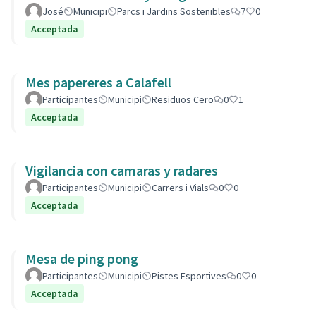
José
Municipi
Parcs i Jardins Sostenibles
7
0
Acceptada
Mes papereres a Calafell
Participantes
Municipi
Residuos Cero
0
1
Acceptada
Vigilancia con camaras y radares
Participantes
Municipi
Carrers i Vials
0
0
Acceptada
Mesa de ping pong
Participantes
Municipi
Pistes Esportives
0
0
Acceptada