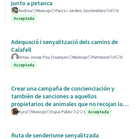
junto a petanca
Andrea
Municipi
Parcs i Jardins Sostenibles
0
0
Acceptada
Adequació i senyalització dels camins de
Calafell
Arnau Josep Pou Cruanyes
Municipi
Patrimoni
0
0
Acceptada
Crear una campaña de concienciación y
también de sanciones a aquellos
propietarios de animales que no recojan las
heces de las aceras. Es responsabili
Kyra
Municipi
Espai Públic
1
1
Acceptada
Ruta de senderisme senyalitzada