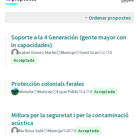
Ordenar propostes:
Soporte a la 4 Generación (gente mayor con
in capacidades)
Isabel Gomez Martin
Municipi
Gent Gran
1
0
Acceptada
Protección colonials ferales
Menuda
Municipi
Espai Públic
1
0
Acceptada
Millora per la seguretat i per la contaminació
acústica
Ma Rosa Solé
Municipi
0
0
Acceptada