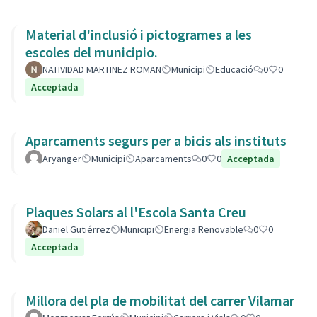
Material d'inclusió i pictogrames a les
escoles del municipio.
NATIVIDAD MARTINEZ ROMAN
Municipi
Educació
0
0
Acceptada
Aparcaments segurs per a bicis als instituts
Aryanger
Municipi
Aparcaments
0
0
Acceptada
Plaques Solars al l'Escola Santa Creu
Daniel Gutiérrez
Municipi
Energia Renovable
0
0
Acceptada
Millora del pla de mobilitat del carrer Vilamar