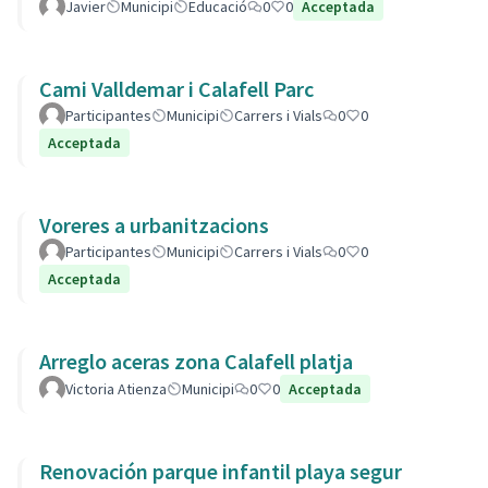
Javier
Municipi
Educació
0
0
Acceptada
Cami Valldemar i Calafell Parc
Participantes
Municipi
Carrers i Vials
0
0
Acceptada
Voreres a urbanitzacions
Participantes
Municipi
Carrers i Vials
0
0
Acceptada
Arreglo aceras zona Calafell platja
Victoria Atienza
Municipi
0
0
Acceptada
Renovación parque infantil playa segur