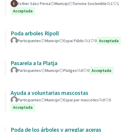
Esther Sáez Perea
Municipi
Turisme Sostenible
1
1
Acceptada
Poda arboles Ripoll
Participantes
Municipi
Espai Públic
1
0
Acceptada
Pasarela a la Platja
Participantes
Municipi
Platges
0
0
Acceptada
Ayuda a voluntarias mascostas
Participantes
Municipi
Espai per mascotes
0
0
Acceptada
Poda de los árboles y arreglar aceras