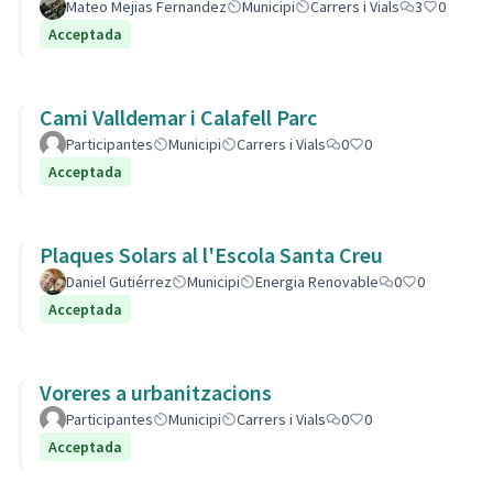
Mateo Mejias Fernandez
Municipi
Carrers i Vials
3
0
Acceptada
Cami Valldemar i Calafell Parc
Participantes
Municipi
Carrers i Vials
0
0
Acceptada
Plaques Solars al l'Escola Santa Creu
Daniel Gutiérrez
Municipi
Energia Renovable
0
0
Acceptada
Voreres a urbanitzacions
Participantes
Municipi
Carrers i Vials
0
0
Acceptada