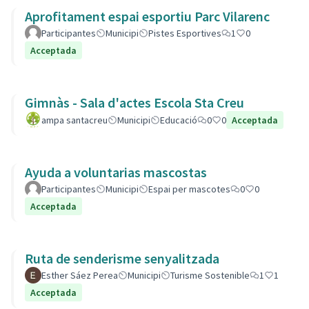
Aprofitament espai esportiu Parc Vilarenc
Participantes
Municipi
Pistes Esportives
1
0
Acceptada
Gimnàs - Sala d'actes Escola Sta Creu
ampa santacreu
Municipi
Educació
0
0
Acceptada
Ayuda a voluntarias mascostas
Participantes
Municipi
Espai per mascotes
0
0
Acceptada
Ruta de senderisme senyalitzada
Esther Sáez Perea
Municipi
Turisme Sostenible
1
1
Acceptada