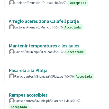
Denisse
Municipi
Educació
0
0
Acceptada
Arreglo aceras zona Calafell platja
Victoria Atienza
Municipi
0
0
Acceptada
Mantenir temperatures a les aules
Javier
Municipi
Educació
0
0
Acceptada
Pasarela a la Platja
Participantes
Municipi
Platges
0
0
Acceptada
Rampes accesibles
Participantes
Municipi
Carrers i Vials
1
0
Acceptada