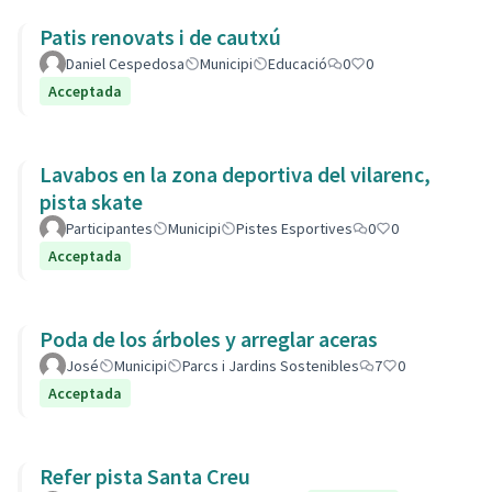
Patis renovats i de cautxú
Daniel Cespedosa
Municipi
Educació
0
0
Acceptada
Lavabos en la zona deportiva del vilarenc,
pista skate
Participantes
Municipi
Pistes Esportives
0
0
Acceptada
Poda de los árboles y arreglar aceras
José
Municipi
Parcs i Jardins Sostenibles
7
0
Acceptada
Refer pista Santa Creu