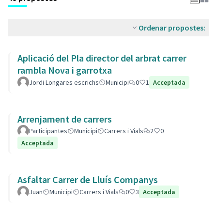
Ordenar propostes:
Aplicació del Pla director del arbrat carrer
rambla Nova i garrotxa
Jordi Longares escrichs
Municipi
0
1
Acceptada
Arrenjament de carrers
Participantes
Municipi
Carrers i Vials
2
0
Acceptada
Asfaltar Carrer de Lluís Companys
Juan
Municipi
Carrers i Vials
0
3
Acceptada