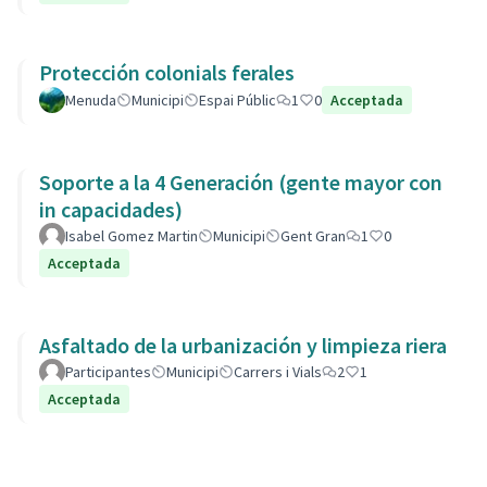
Protección colonials ferales
Menuda
Municipi
Espai Públic
1
0
Acceptada
Soporte a la 4 Generación (gente mayor con
in capacidades)
Isabel Gomez Martin
Municipi
Gent Gran
1
0
Acceptada
Asfaltado de la urbanización y limpieza riera
Participantes
Municipi
Carrers i Vials
2
1
Acceptada