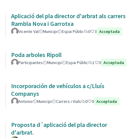
Aplicació del pla director d'arbrat als carrers
Rambla Nova i Garrotxa
Vicente Val
Municipi
Espai Públic
0
3
Acceptada
Poda arboles Ripoll
Participantes
Municipi
Espai Públic
1
0
Acceptada
Incorporación de vehículos a c/Lluís
Companys
Antonio
Municipi
Carrers i Vials
0
0
Acceptada
Proposta d´aplicació del pla director
d'arbrat.