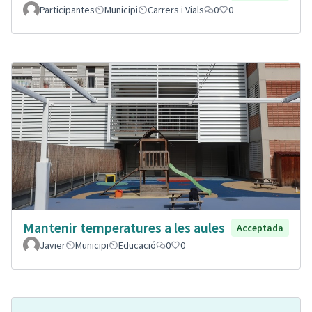
Participantes
Municipi
Carrers i Vials
0
0
Mantenir temperatures a les aules
Acceptada
Javier
Municipi
Educació
0
0