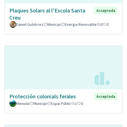
Plaques Solars al l'Escola Santa
Acceptada
Creu
Daniel Gutiérrez
Municipi
Energia Renovable
0
0
Protección colonials ferales
Acceptada
Menuda
Municipi
Espai Públic
1
0