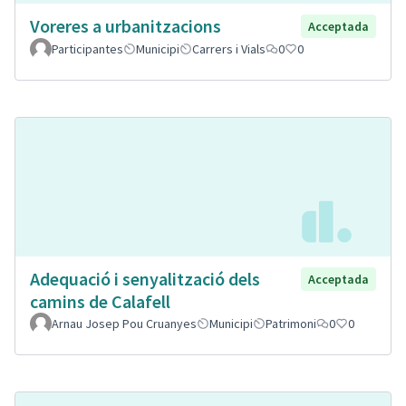
Voreres a urbanitzacions
Acceptada
Participantes
Municipi
Carrers i Vials
0
0
Adequació i senyalització dels
Acceptada
camins de Calafell
Arnau Josep Pou Cruanyes
Municipi
Patrimoni
0
0