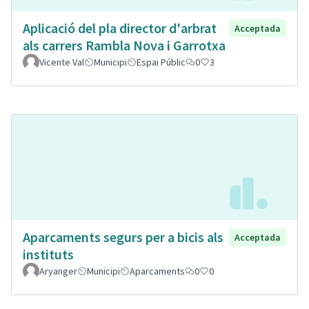
Aplicació del pla director d'arbrat
Acceptada
als carrers Rambla Nova i Garrotxa
Vicente Val
Municipi
Espai Públic
0
3
Aparcaments segurs per a bicis als
Acceptada
instituts
Aryanger
Municipi
Aparcaments
0
0