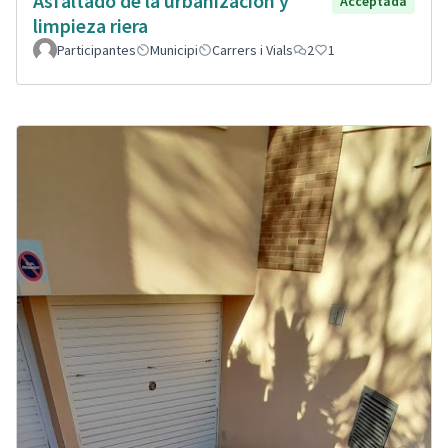
Asfaltado de la urbanización y
Acceptada
limpieza riera
Participantes
Municipi
Carrers i Vials
2
1