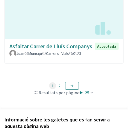
Asfaltar Carrer de Lluís Companys
Acceptada
Juan
Municipi
Carrers i Vials
0
3
1
2
Resultats per pàgina:
25
Veure totes les propostes retirades
Informació sobre les galetes que es fan servir a
aquesta pàgina web