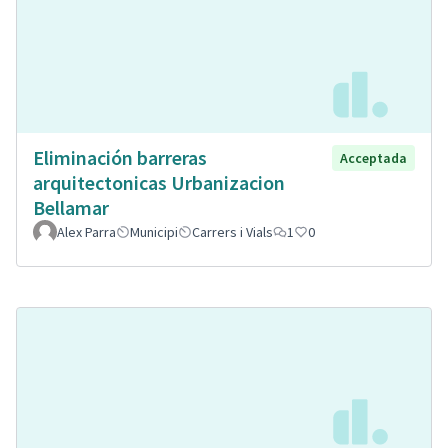
Eliminación barreras
Acceptada
arquitectonicas Urbanizacion
Bellamar
Alex Parra
Municipi
Carrers i Vials
1
0