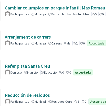
Cambiar columpios en parque infantil Mas Romeu
Participantes
Municipi
Parcs i Jardins Sostenibles
0
0
Arrenjament de carrers
Participantes
Municipi
Carrers i Vials
2
0
Acceptada
Refer pista Santa Creu
Denisse
Municipi
Educació
0
0
Acceptada
Reducción de residuos
Participantes
Municipi
Residuos Cero
5
0
Acceptad