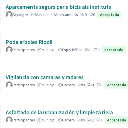
Aparcaments segurs per a bicis als instituts
Aryanger
Municipi
Aparcaments
0
0
Acceptada
Poda arboles Ripoll
Participantes
Municipi
Espai Públic
1
0
Acceptada
Vigilancia con camaras y radares
Participantes
Municipi
Carrers i Vials
0
0
Acceptada
Asfaltado de la urbanización y limpieza riera
Participantes
Municipi
Carrers i Vials
2
1
Acceptada