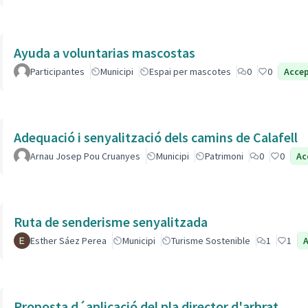
Ayuda a voluntarias mascostas
Participantes
Municipi
Espai per mascotes
0
0
Acce
Adequació i senyalització dels camins de Calafell
Arnau Josep Pou Cruanyes
Municipi
Patrimoni
0
0
Ac
Ruta de senderisme senyalitzada
Esther Sáez Perea
Municipi
Turisme Sostenible
1
1
Proposta d´aplicació del pla director d'arbrat.