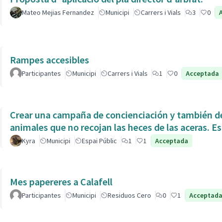
Mateo Mejias Fernandez
Municipi
Carrers i Vials
3
0
Rampes accesibles
Participantes
Municipi
Carrers i Vials
1
0
Acceptada
Crear una campaña de concienciación y también de
animales que no recojan las heces de las aceras. Es
Kyra
Municipi
Espai Públic
1
1
Acceptada
Mes papereres a Calafell
Participantes
Municipi
Residuos Cero
0
1
Acceptad