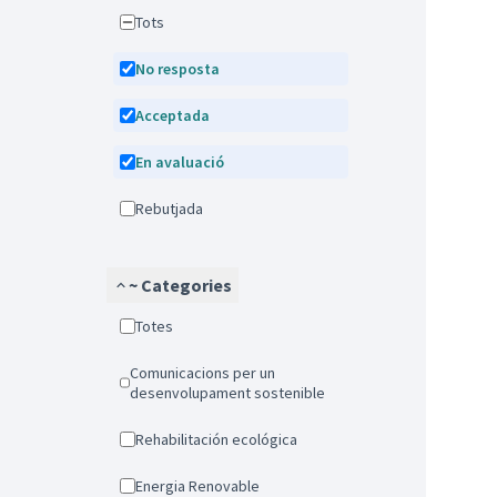
Tots
No resposta
Acceptada
En avaluació
Rebutjada
~ Categories
Totes
Comunicacions per un
desenvolupament sostenible
Rehabilitación ecológica
Energia Renovable