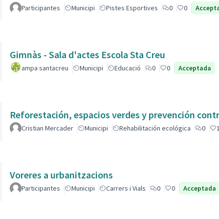
Participantes
Municipi
Pistes Esportives
0
0
Accept
Gimnàs - Sala d'actes Escola Sta Creu
ampa santacreu
Municipi
Educació
0
0
Acceptada
Reforestación, espacios verdes y prevención contr
Cristian Mercader
Municipi
Rehabilitación ecológica
0
Voreres a urbanitzacions
Participantes
Municipi
Carrers i Vials
0
0
Acceptada