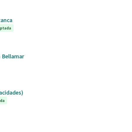
tanca
eptada
n Bellamar
capacidades)
ada