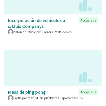
Incorporación de vehículos a
Acceptada
c/Lluís Companys
Antonio
Municipi
Carrers i Vials
0
0
Mesa de ping pong
Acceptada
Participantes
Municipi
Pistes Esportives
0
0