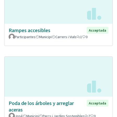
Rampes accesibles
Acceptada
Participantes
Municipi
Carrers i Vials
1
0
Poda de los árboles y arreglar
Acceptada
aceras
José
Municipi
Parcs i Jardins Sostenibles
7
0