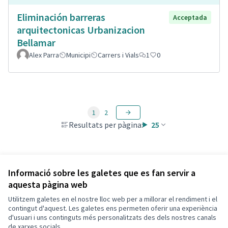
Eliminación barreras
Acceptada
arquitectonicas Urbanizacion
Bellamar
Alex Parra
Municipi
Carrers i Vials
1
0
1
2
Resultats per pàgina:
25
Veure totes les propostes retirades
Informació sobre les galetes que es fan servir a
aquesta pàgina web
Utilitzem galetes en el nostre lloc web per a millorar el rendiment i el
Termes i condicions d'ús
contingut d'aquest. Les galetes ens permeten oferir una experiència
Configuració de les galetes
d'usuari i uns continguts més personalitzats des dels nostres canals
Decidim Calafell a X
Decidim Calafell a Facebook
Decidim Calafell a YouTube
Decidim Calafell a GitHub
de xarxes socials.