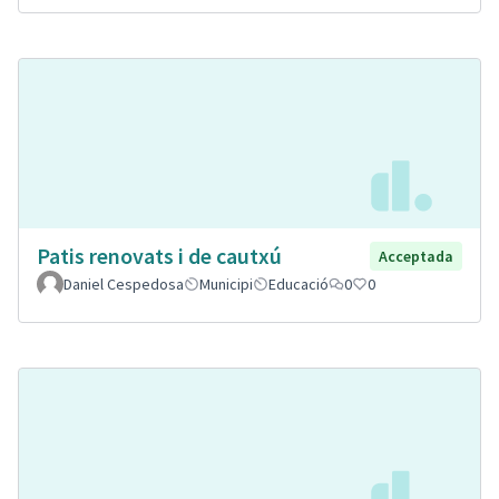
Patis renovats i de cautxú
Acceptada
Daniel Cespedosa
Municipi
Educació
0
0