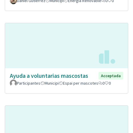
Daniel Gutiérrez
Municipi
Energia Renovable
0
0
Ayuda a voluntarias mascostas
Acceptada
Participantes
Municipi
Espai per mascotes
0
0