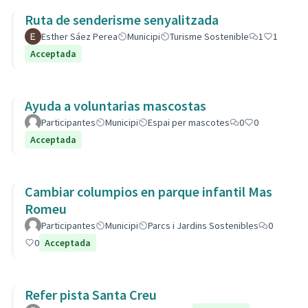
Ruta de senderisme senyalitzada
Esther Sáez Perea
Municipi
Turisme Sostenible
1
1
Acceptada
Ayuda a voluntarias mascostas
Participantes
Municipi
Espai per mascotes
0
0
Acceptada
Cambiar columpios en parque infantil Mas
Romeu
Participantes
Municipi
Parcs i Jardins Sostenibles
0
0
Acceptada
Refer pista Santa Creu