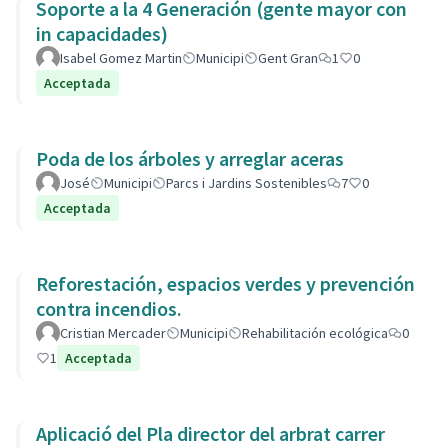
Soporte a la 4 Generación (gente mayor con
in capacidades)
Isabel Gomez Martin
Municipi
Gent Gran
1
0
Acceptada
Poda de los árboles y arreglar aceras
José
Municipi
Parcs i Jardins Sostenibles
7
0
Acceptada
Reforestación, espacios verdes y prevención
contra incendios.
Cristian Mercader
Municipi
Rehabilitación ecológica
0
1
Acceptada
Aplicació del Pla director del arbrat carrer