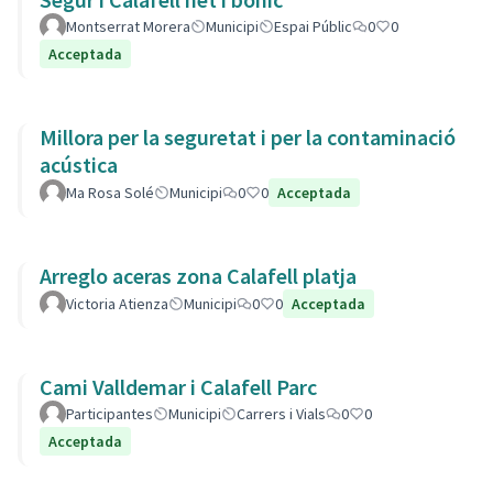
Montserrat Morera
Municipi
Espai Públic
0
0
Acceptada
Millora per la seguretat i per la contaminació
acústica
Ma Rosa Solé
Municipi
0
0
Acceptada
Arreglo aceras zona Calafell platja
Victoria Atienza
Municipi
0
0
Acceptada
Cami Valldemar i Calafell Parc
Participantes
Municipi
Carrers i Vials
0
0
Acceptada