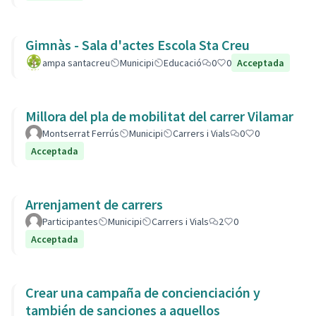
Gimnàs - Sala d'actes Escola Sta Creu
ampa santacreu
Municipi
Educació
0
0
Acceptada
Millora del pla de mobilitat del carrer Vilamar
Montserrat Ferrús
Municipi
Carrers i Vials
0
0
Acceptada
Arrenjament de carrers
Participantes
Municipi
Carrers i Vials
2
0
Acceptada
Crear una campaña de concienciación y
también de sanciones a aquellos