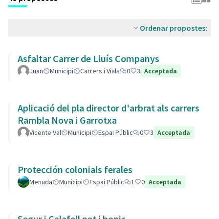
Ordenar propostes:
Asfaltar Carrer de Lluís Companys
Juan
Municipi
Carrers i Vials
0
3
Acceptada
Aplicació del pla director d'arbrat als carrers
Rambla Nova i Garrotxa
Vicente Val
Municipi
Espai Públic
0
3
Acceptada
Protección colonials ferales
Menuda
Municipi
Espai Públic
1
0
Acceptada
Segur i Calafell net i bonic