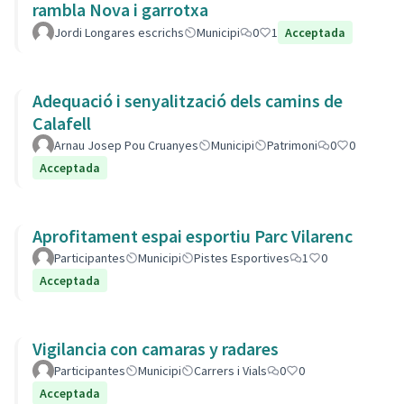
rambla Nova i garrotxa
Jordi Longares escrichs
Municipi
0
1
Acceptada
Adequació i senyalització dels camins de
Calafell
Arnau Josep Pou Cruanyes
Municipi
Patrimoni
0
0
Acceptada
Aprofitament espai esportiu Parc Vilarenc
Participantes
Municipi
Pistes Esportives
1
0
Acceptada
Vigilancia con camaras y radares
Participantes
Municipi
Carrers i Vials
0
0
Acceptada