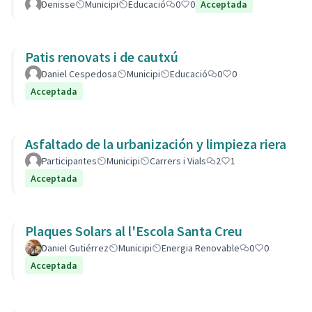
Denisse
Municipi
Educació
0
0
Acceptada
Patis renovats i de cautxú
Daniel Cespedosa
Municipi
Educació
0
0
Acceptada
Asfaltado de la urbanización y limpieza riera
Participantes
Municipi
Carrers i Vials
2
1
Acceptada
Plaques Solars al l'Escola Santa Creu
Daniel Gutiérrez
Municipi
Energia Renovable
0
0
Acceptada