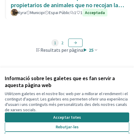
propietarios de animales que no recojan las
heces de las aceras. Es responsabili
Kyra
Municipi
Espai Públic
1
1
Acceptada
1
2
Resultats per pàgina:
25
Veure totes les propostes retirades
Informació sobre les galetes que es fan servir a
aquesta pàgina web
Utilitzem galetes en el nostre lloc web per a millorar el rendiment i el
Termes i condicions d'ús
contingut d'aquest. Les galetes ens permeten oferir una experiència
Configuració de les galetes
d'usuari i uns continguts més personalitzats des dels nostres canals
Decidim Calafell a X
Decidim Calafell a Facebook
Decidim Calafell a YouTube
Decidim Calafell a GitHub
de xarxes socials.
(Enllaç extern)
(Enllaç extern)
(Enllaç extern)
(Enllaç extern)
Acceptar totes
Rebutjar-les
Amb llicènc
(Enllaç exte