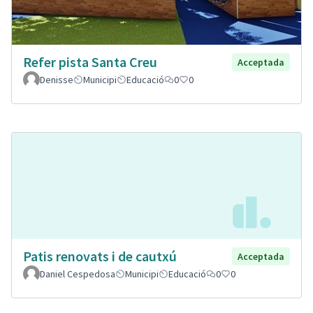
Refer pista Santa Creu
Acceptada
Denisse
Municipi
Educació
0
0
Patis renovats i de cautxú
Acceptada
Daniel Cespedosa
Municipi
Educació
0
0