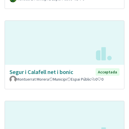
Segur i Calafell net i bonic
Acceptada
Montserrat Morera
Municipi
Espai Públic
0
0