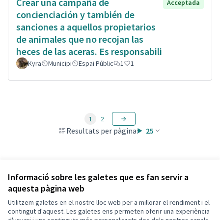
Crear una campaña de
Acceptada
concienciación y también de
sanciones a aquellos propietarios
de animales que no recojan las
heces de las aceras. Es responsabili
Kyra
Municipi
Espai Públic
1
1
1
2
Resultats per pàgina:
25
Veure totes les propostes retirades
Informació sobre les galetes que es fan servir a
aquesta pàgina web
Utilitzem galetes en el nostre lloc web per a millorar el rendiment i el
Termes i condicions d'ús
contingut d'aquest. Les galetes ens permeten oferir una experiència
Configuració de les galetes