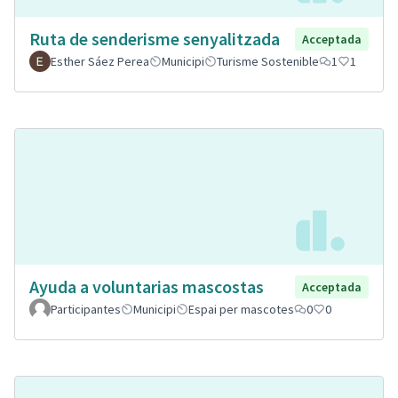
Ruta de senderisme senyalitzada
Acceptada
Esther Sáez Perea
Municipi
Turisme Sostenible
1
1
Ayuda a voluntarias mascostas
Acceptada
Participantes
Municipi
Espai per mascotes
0
0