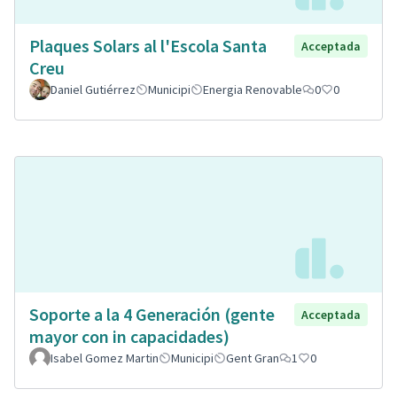
Plaques Solars al l'Escola Santa
Acceptada
Creu
Daniel Gutiérrez
Municipi
Energia Renovable
0
0
Soporte a la 4 Generación (gente
Acceptada
mayor con in capacidades)
Isabel Gomez Martin
Municipi
Gent Gran
1
0