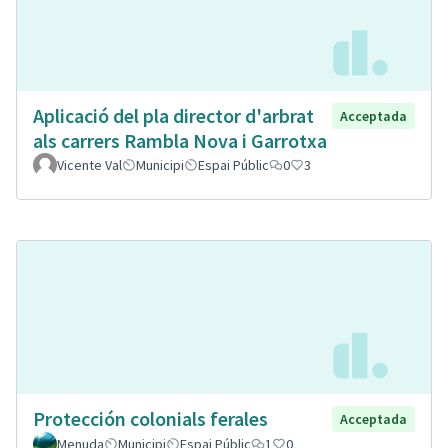
Aplicació del pla director d'arbrat
Acceptada
als carrers Rambla Nova i Garrotxa
Vicente Val
Municipi
Espai Públic
0
3
Protección colonials ferales
Acceptada
Menuda
Municipi
Espai Públic
1
0