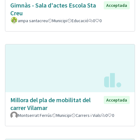
Gimnàs - Sala d'actes Escola Sta
Acceptada
Creu
ampa santacreu
Municipi
Educació
0
0
Millora del pla de mobilitat del
Acceptada
carrer Vilamar
Montserrat Ferrús
Municipi
Carrers i Vials
0
0