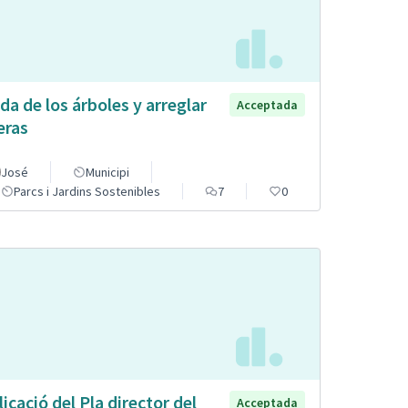
da de los árboles y arreglar
Acceptada
eras
José
Municipi
Parcs i Jardins Sostenibles
7
0
licació del Pla director del
Acceptada