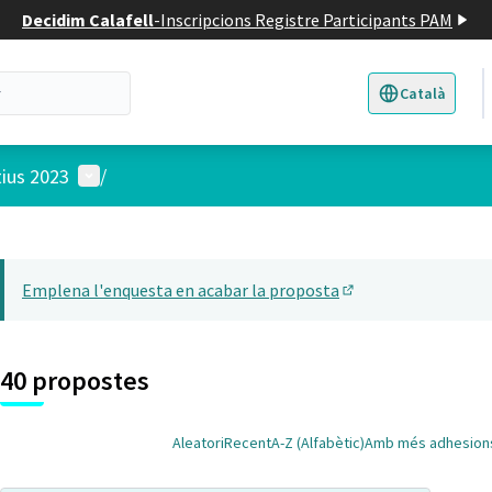
Decidim Calafell
-
Inscripcions Registre Participants PAM
Català
Triar la llengua
E
Menú d'usuari
tius 2023
/
 el mapa
t element és un mapa que presenta els components d'aquesta pàgina
Emplena l'enquesta en acabar la proposta
(Obrir en una pesta
40 propostes
Aleatori
Recent
A-Z (Alfabètic)
Amb més adhesion