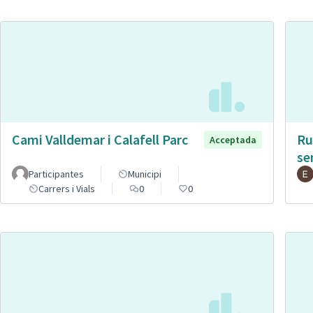
Cami Valldemar i Calafell Parc
Ru
Acceptada
se
Participantes
Municipi
Carrers i Vials
0
0