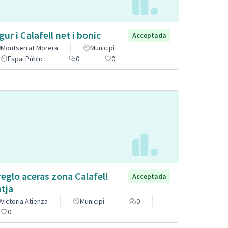
gur i Calafell net i bonic
Acceptada
Montserrat Morera
Municipi
Espai Públic
0
0
reglo aceras zona Calafell
Acceptada
atja
Victoria Atienza
Municipi
0
0