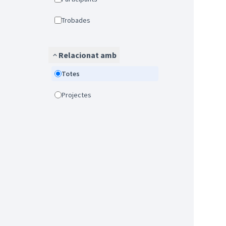
Trobades
Relacionat amb
Totes
Projectes