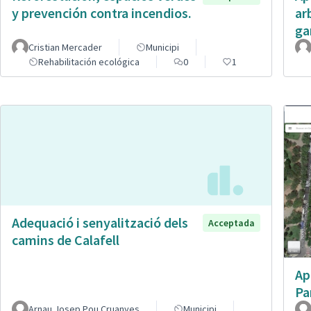
y prevención contra incendios.
ar
ga
Cristian Mercader
Municipi
Rehabilitación ecológica
0
1
Adequació i senyalització dels
Acceptada
camins de Calafell
Ap
Pa
Arnau Josep Pou Cruanyes
Municipi