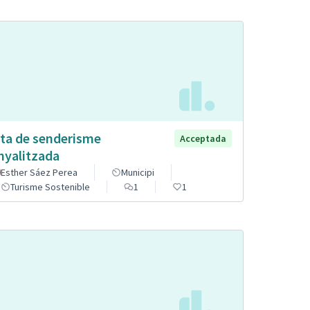
ta de senderisme
Acceptada
nyalitzada
Esther Sáez Perea
Municipi
Turisme Sostenible
1
1