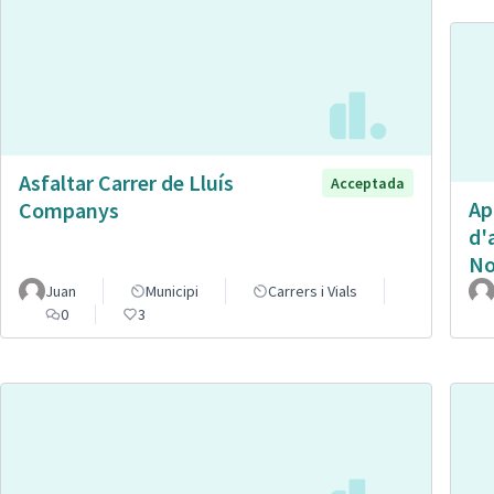
Asfaltar Carrer de Lluís
Acceptada
Ap
Companys
d'
No
Juan
Municipi
Carrers i Vials
0
3