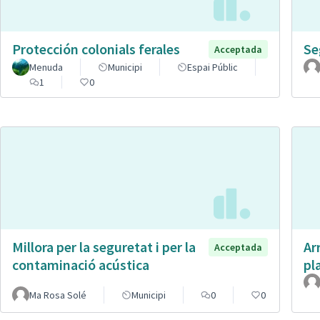
Protección colonials ferales
Se
Acceptada
Menuda
Municipi
Espai Públic
1
0
Millora per la seguretat i per la
Ar
Acceptada
contaminació acústica
pl
Ma Rosa Solé
Municipi
0
0