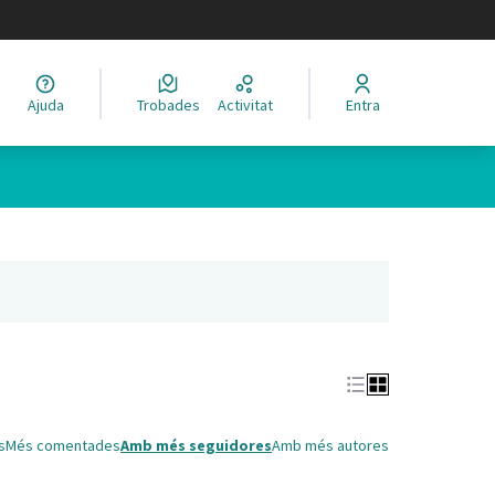
legir el idioma
Ajuda
Trobades
Activitat
Entra
Leaflet
|
©
HERE maps
 com a punts al mapa. L'element es pot fer servir amb un lector 
nya nova)
s
Més comentades
Amb més seguidores
Amb més autores