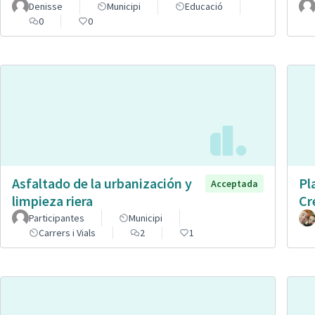
Denisse
Municipi
Educació
0
0
Asfaltado de la urbanización y
Pl
Acceptada
limpieza riera
Cr
Participantes
Municipi
Carrers i Vials
2
1