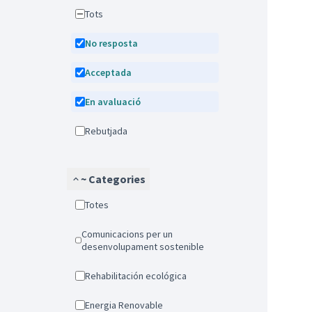
Tots
No resposta
Acceptada
En avaluació
Rebutjada
~ Categories
Totes
Comunicacions per un
desenvolupament sostenible
Rehabilitación ecológica
Energia Renovable