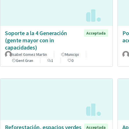
Soporte a la 4 Generación
Po
Acceptada
(gente mayor con in
ac
capacidades)
Isabel Gomez Martin
Municipi
Gent Gran
1
0
Reforestación, espacios verdes
Ap
Acceptada