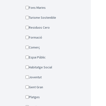
Fons Marins
Turisme Sostenible
Residuos Cero
Formació
Comerç
Espai Públic
Habitatge Social
Joventut
Gent Gran
Platges