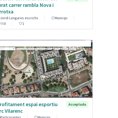
brat carrer rambla Nova i
rrotxa
Jordi Longares escrichs
Municipi
0
1
rofitament espai esportiu
Acceptada
rc Vilarenc
Participantes
Municipi