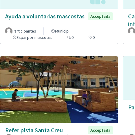
Ayuda a voluntarias mascostas
Ca
Acceptada
in
Participantes
Municipi
Espai per mascotes
0
0
Pa
Refer pista Santa Creu
Acceptada