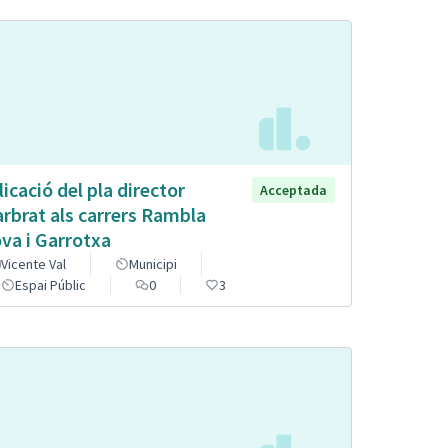
licació del pla director
Acceptada
arbrat als carrers Rambla
va i Garrotxa
Vicente Val
Municipi
Espai Públic
0
3