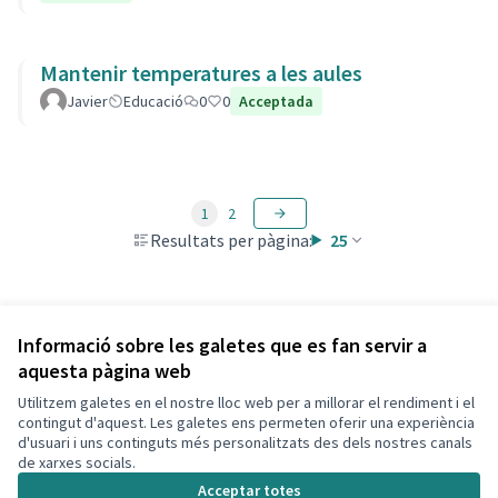
Mantenir temperatures a les aules
Javier
Educació
0
0
Acceptada
1
2
Resultats per pàgina:
25
Veure totes les propostes retirades
Informació sobre les galetes que es fan servir a
aquesta pàgina web
Utilitzem galetes en el nostre lloc web per a millorar el rendiment i el
Termes i condicions d'ús
contingut d'aquest. Les galetes ens permeten oferir una experiència
Configuració de les galetes
d'usuari i uns continguts més personalitzats des dels nostres canals
Decidim Calafell a X
Decidim Calafell a Facebook
Decidim Calafell a YouTube
Decidim Calafell a GitHub
de xarxes socials.
(Enllaç extern)
(Enllaç extern)
(Enllaç extern)
(Enllaç extern)
Acceptar totes