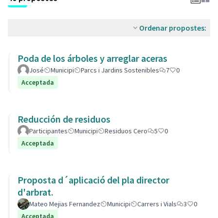
Ordenar propostes:
Poda de los árboles y arreglar aceras
José
Municipi
Parcs i Jardins Sostenibles
7
0
Acceptada
Reducción de residuos
Participantes
Municipi
Residuos Cero
5
0
Acceptada
Proposta d´aplicació del pla director
d'arbrat.
Mateo Mejias Fernandez
Municipi
Carrers i Vials
3
0
Acceptada