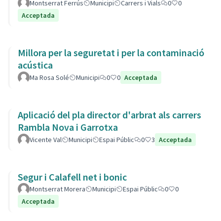
Montserrat Ferrús
Municipi
Carrers i Vials
0
0
Acceptada
Millora per la seguretat i per la contaminació
acústica
Ma Rosa Solé
Municipi
0
0
Acceptada
Aplicació del pla director d'arbrat als carrers
Rambla Nova i Garrotxa
Vicente Val
Municipi
Espai Públic
0
3
Acceptada
Segur i Calafell net i bonic
Montserrat Morera
Municipi
Espai Públic
0
0
Acceptada