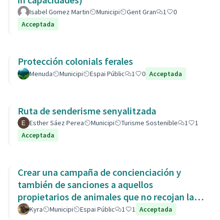
Isabel Gomez Martin
Municipi
Gent Gran
1
0
Acceptada
Protección colonials ferales
Menuda
Municipi
Espai Públic
1
0
Acceptada
Ruta de senderisme senyalitzada
Esther Sáez Perea
Municipi
Turisme Sostenible
1
1
Acceptada
Crear una campaña de concienciación y
también de sanciones a aquellos
propietarios de animales que no recojan las
heces de las aceras. Es responsabili
Kyra
Municipi
Espai Públic
1
1
Acceptada