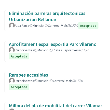
Eliminación barreras arquitectonicas
Urbanizacion Bellamar
Alex Parra
Municipi
Carrers i Vials
1
0
Acceptada
Aprofitament espai esportiu Parc Vilarenc
Participantes
Municipi
Pistes Esportives
1
0
Acceptada
Rampes accesibles
Participantes
Municipi
Carrers i Vials
1
0
Acceptada
Millora del pla de mobilitat del carrer Vilamar