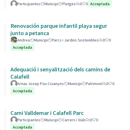
Participantes
Municipi
Platges
0
0
Acceptada
Renovación parque infantil playa segur
junto a petanca
Andrea
Municipi
Parcs i Jardins Sostenibles
0
0
Acceptada
Adequació i senyalització dels camins de
Calafell
Arnau Josep Pou Cruanyes
Municipi
Patrimoni
0
0
Acceptada
Cami Valldemar i Calafell Parc
Participantes
Municipi
Carrers i Vials
0
0
Acceptada