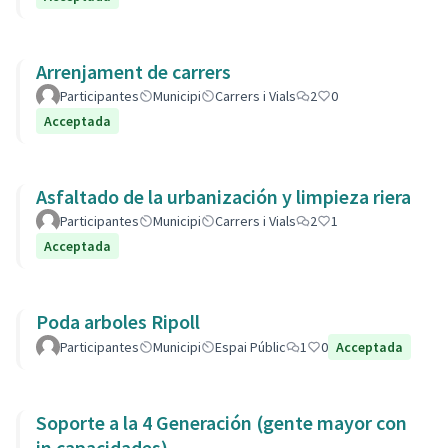
Arrenjament de carrers
Participantes
Municipi
Carrers i Vials
2
0
Acceptada
Asfaltado de la urbanización y limpieza riera
Participantes
Municipi
Carrers i Vials
2
1
Acceptada
Poda arboles Ripoll
Participantes
Municipi
Espai Públic
1
0
Acceptada
Soporte a la 4 Generación (gente mayor con
in capacidades)