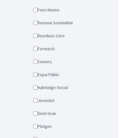
Fons Marins
Turisme Sostenible
Residuos Cero
Formació
Comerç
Espai Públic
Habitatge Social
Joventut
Gent Gran
Platges