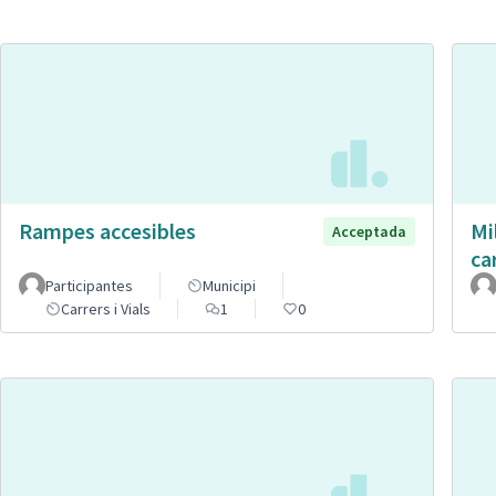
Rampes accesibles
Mi
Acceptada
ca
Participantes
Municipi
Carrers i Vials
1
0