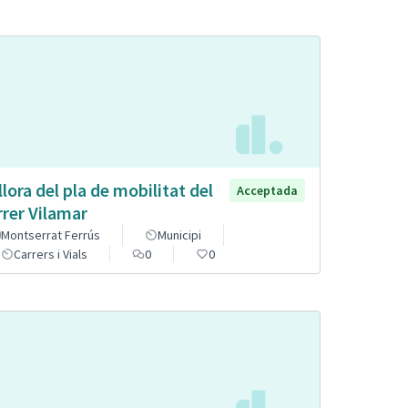
llora del pla de mobilitat del
Acceptada
rrer Vilamar
Montserrat Ferrús
Municipi
Carrers i Vials
0
0