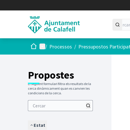
Inici
Menú principal
/
Processos
/
Pressupostos Participa
Saltar
El següen
+
−
Propostes
El següent formulari filtra els resultats de la
cerca dinàmicament quan es canvien les
condicions de la cerca.
Estat