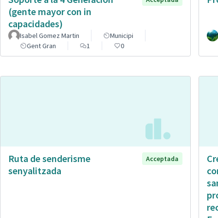
(gente mayor con in
capacidades)
Isabel Gomez Martin
Municipi
Gent Gran
1
0
Ruta de senderisme
Cr
Acceptada
senyalitzada
co
sa
pr
re