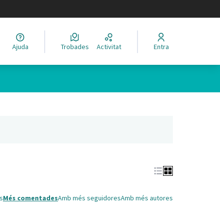
legir el idioma
Ajuda
Trobades
Activitat
Entra
Leaflet
|
©
HERE maps
 com a punts al mapa. L'element es pot fer servir amb un lector 
nya nova)
s
Més comentades
Amb més seguidores
Amb més autores