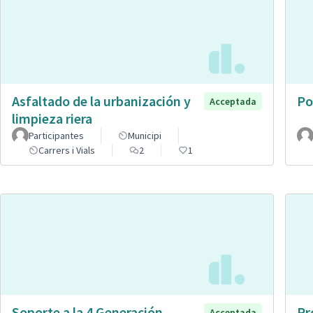
Asfaltado de la urbanización y
Po
Acceptada
limpieza riera
Participantes
Municipi
Carrers i Vials
2
1
Soporte a la 4 Generación
Pr
Acceptada