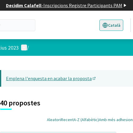
Decidim Calafell
-
Inscripcions Registre Participants PAM
Català
Triar la llengua
E
Menú d'usuari
tius 2023
/
 el mapa
t element és un mapa que presenta els components d'aquesta pàgina
Emplena l'enquesta en acabar la proposta
(Obrir en una pesta
40 propostes
Aleatori
Recent
A-Z (Alfabètic)
Amb més adhesion