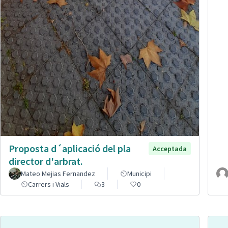
Proposta d´aplicació del pla
Acceptada
director d'arbrat.
Mateo Mejias Fernandez
Municipi
Carrers i Vials
3
0