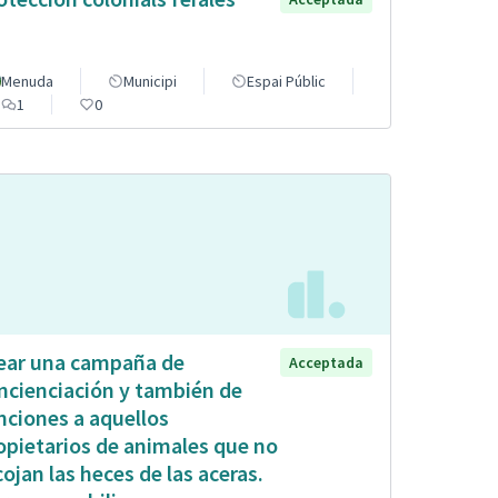
Menuda
Municipi
Espai Públic
1
0
ear una campaña de
Acceptada
ncienciación y también de
nciones a aquellos
opietarios de animales que no
cojan las heces de las aceras.