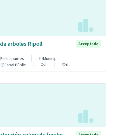
da arboles Ripoll
Acceptada
Participantes
Municipi
Espai Públic
1
0
otección colonials ferales
Acceptada