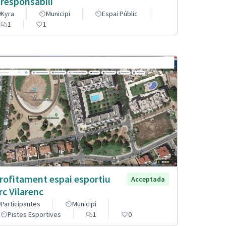
 responsabili
Kyra
Municipi
Espai Públic
1
1
rofitament espai esportiu
Acceptada
rc Vilarenc
Participantes
Municipi
Pistes Esportives
1
0