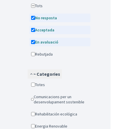
Tots
No resposta
Acceptada
En avaluació
Rebutjada
~ Categories
Totes
Comunicacions per un
desenvolupament sostenible
Rehabilitación ecológica
Energia Renovable