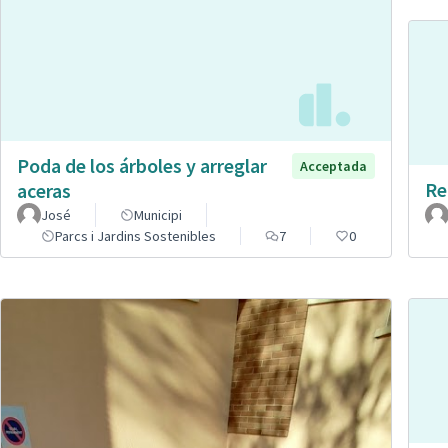
Poda de los árboles y arreglar
Acceptada
Re
aceras
José
Municipi
Parcs i Jardins Sostenibles
7
0