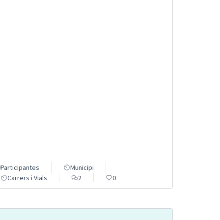
Participantes
Municipi
Carrers i Vials
2
0