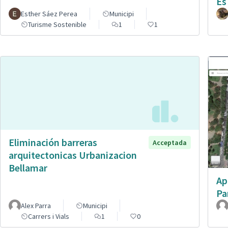
Es
Esther Sáez Perea
Municipi
Turisme Sostenible
1
1
Eliminación barreras
Acceptada
arquitectonicas Urbanizacion
Bellamar
Ap
Pa
Alex Parra
Municipi
Carrers i Vials
1
0