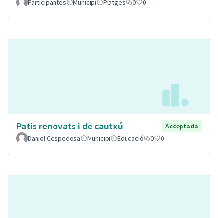
Participantes
Municipi
Platges
0
0
Patis renovats i de cautxú
Acceptada
Daniel Cespedosa
Municipi
Educació
0
0