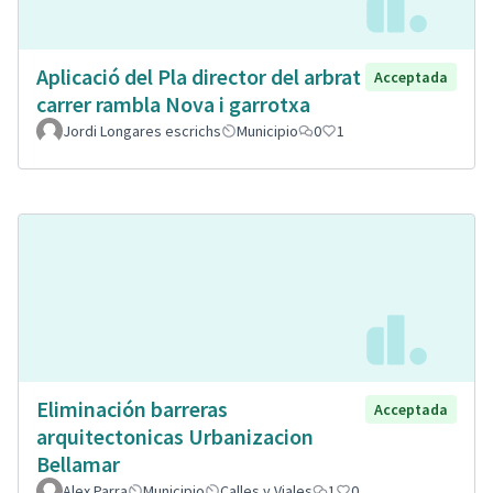
Aplicació del Pla director del arbrat
Acceptada
carrer rambla Nova i garrotxa
Jordi Longares escrichs
Municipio
0
1
Eliminación barreras
Acceptada
arquitectonicas Urbanizacion
Bellamar
Alex Parra
Municipio
Calles y Viales
1
0