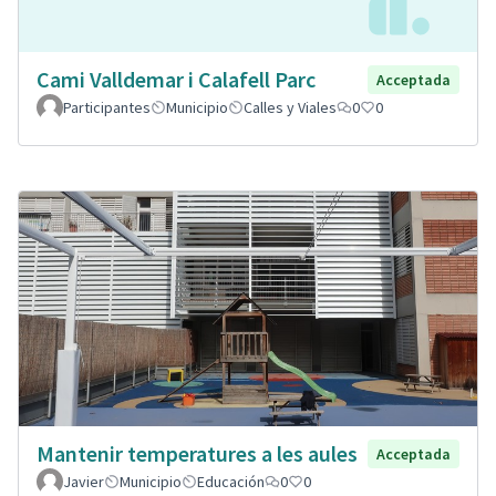
Cami Valldemar i Calafell Parc
Acceptada
Participantes
Municipio
Calles y Viales
0
0
Mantenir temperatures a les aules
Acceptada
Javier
Municipio
Educación
0
0