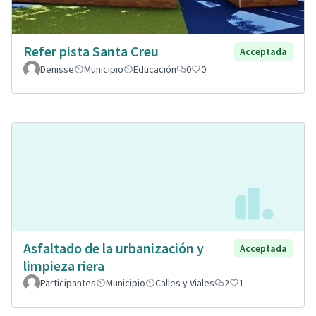
Refer pista Santa Creu
Acceptada
Denisse
Municipio
Educación
0
0
Asfaltado de la urbanización y
Acceptada
limpieza riera
Participantes
Municipio
Calles y Viales
2
1