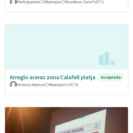
Participantes
Municipio
Residuos Cero
0
1
Arreglo aceras zona Calafell platja
Acceptada
Victoria Atienza
Municipio
0
0