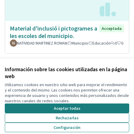
Material d'inclusió i pictogrames a
Acceptada
les escoles del municipio.
NATIVIDAD MARTINEZ ROMAN
Municipio
Educación
0
0
Ver todas las propuestas retiradas
Información sobre las cookies utilizadas en la página
web
Utilizamos cookies en nuestro sitio web para mejorar el rendimiento
Términos y condiciones de uso
y el contenido del mismo. Las cookies nos permiten ofrecer una
Configuración de cookies
experiencia de usuario y unos contenidos más personalizados desde
Decidim Calafell en X
Decidim Calafell en Facebook
Decidim Calafell en YouTube
Decidim Calafell en GitHub
nuestros canales de redes sociales.
(Enlace externo)
(Enlace externo)
(Enlace externo)
(Enlace externo)
Aceptar todas
Rechazarlas
Con licenci
(Enlace exte
Configuración
(Enlace externo)
Web creada con
software libre
.