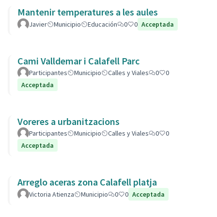
Mantenir temperatures a les aules
Javier
Municipio
Educación
0
0
Acceptada
Cami Valldemar i Calafell Parc
Participantes
Municipio
Calles y Viales
0
0
Acceptada
Voreres a urbanitzacions
Participantes
Municipio
Calles y Viales
0
0
Acceptada
Arreglo aceras zona Calafell platja
Victoria Atienza
Municipio
0
0
Acceptada