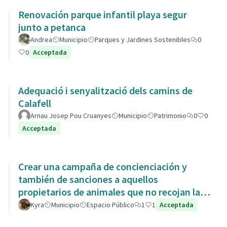
Renovación parque infantil playa segur
junto a petanca
Andrea
Municipio
Parques y Jardines Sostenibles
0
0
Acceptada
Adequació i senyalització dels camins de
Calafell
Arnau Josep Pou Cruanyes
Municipio
Patrimonio
0
0
Acceptada
Crear una campaña de concienciación y
también de sanciones a aquellos
propietarios de animales que no recojan las
heces de las aceras. Es responsabili
Kyra
Municipio
Espacio Público
1
1
Acceptada