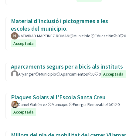
Material d'inclusió i pictogrames a les
escoles del municipio.
NATIVIDAD MARTINEZ ROMAN
Municipio
Educación
0
0
Acceptada
Aparcaments segurs per a bicis als instituts
Aryanger
Municipio
Aparcamientos
0
0
Acceptada
Plaques Solars al l'Escola Santa Creu
Daniel Gutiérrez
Municipio
Energia Renovable
0
0
Acceptada
Millora del pla de mobilitat del carrer Vilamar