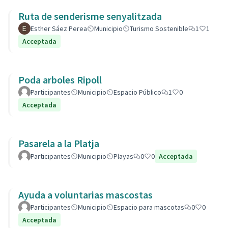
Ruta de senderisme senyalitzada
Esther Sáez Perea
Municipio
Turismo Sostenible
1
1
Acceptada
Poda arboles Ripoll
Participantes
Municipio
Espacio Público
1
0
Acceptada
Pasarela a la Platja
Participantes
Municipio
Playas
0
0
Acceptada
Ayuda a voluntarias mascostas
Participantes
Municipio
Espacio para mascotas
0
0
Acceptada