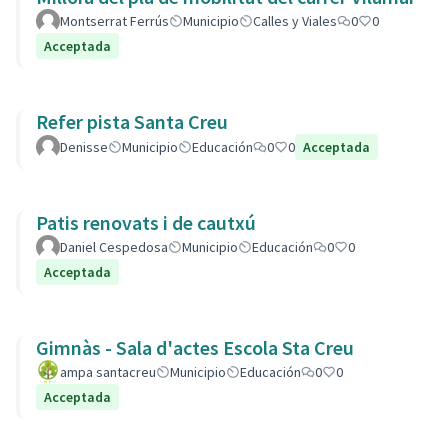
Montserrat Ferrús
Municipio
Calles y Viales
0
0
Acceptada
Refer pista Santa Creu
Denisse
Municipio
Educación
0
0
Acceptada
Patis renovats i de cautxú
Daniel Cespedosa
Municipio
Educación
0
0
Acceptada
Gimnàs - Sala d'actes Escola Sta Creu
ampa santacreu
Municipio
Educación
0
0
Acceptada