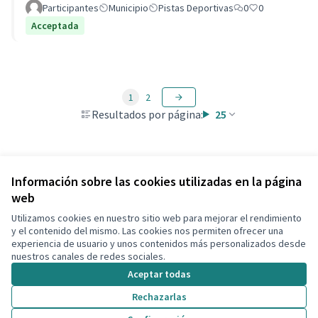
Participantes
Municipio
Pistas Deportivas
0
0
Acceptada
1
2
Resultados por página:
25
Ver todas las propuestas retiradas
Información sobre las cookies utilizadas en la página
web
Utilizamos cookies en nuestro sitio web para mejorar el rendimiento
Términos y condiciones de uso
y el contenido del mismo. Las cookies nos permiten ofrecer una
Configuración de cookies
experiencia de usuario y unos contenidos más personalizados desde
Decidim Calafell en X
Decidim Calafell en Facebook
Decidim Calafell en YouTube
Decidim Calafell en GitHub
nuestros canales de redes sociales.
(Enlace externo)
(Enlace externo)
(Enlace externo)
(Enlace externo)
Aceptar todas
Rechazarlas
Con licenci
(Enlace exte