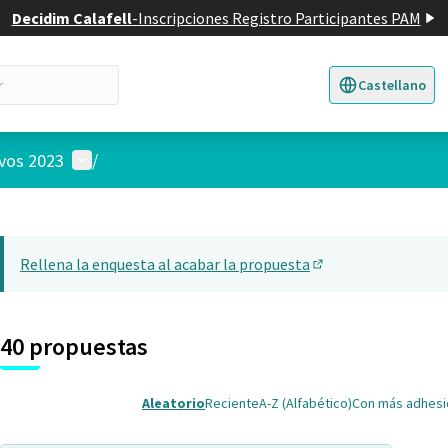
Decidim Calafell
-
Inscripciones Registro Participantes PAM
Castellano
Triar la llengua
E
Menú de usuario
ivos 2023
/
 el mapa
14
nte elemento es un mapa que presenta los componentes de esta pág
Rellena la enquesta al acabar la propuesta
(Abrir en una pesta
40 propuestas
Aleatorio
Reciente
A-Z (Alfabético)
Con más adhes