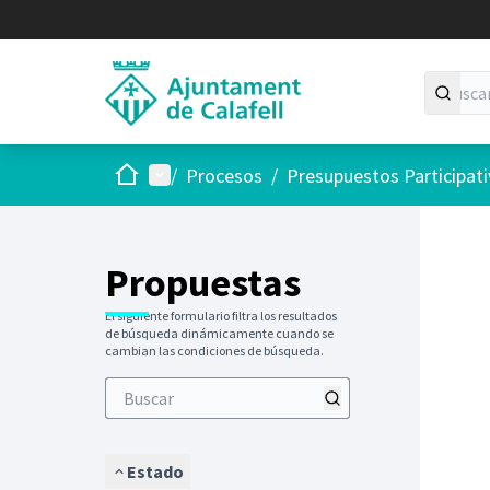
Inicio
Menú principal
/
Procesos
/
Presupuestos Participat
Saltar
El siguie
+
−
Propuestas
El siguiente formulario filtra los resultados
de búsqueda dinámicamente cuando se
cambian las condiciones de búsqueda.
Estado