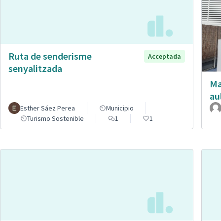
Ruta de senderisme
Acceptada
senyalitzada
Ma
au
Esther Sáez Perea
Municipio
Turismo Sostenible
1
1