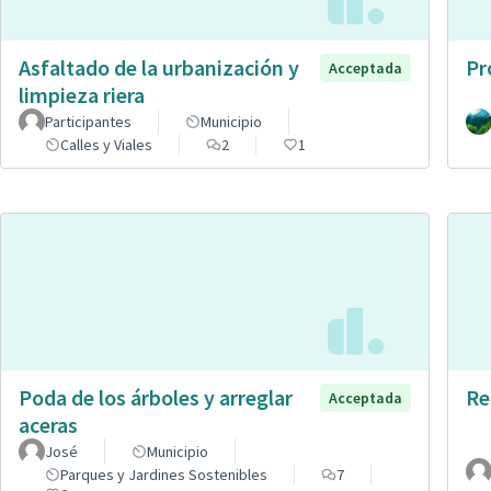
Asfaltado de la urbanización y
Pr
Acceptada
limpieza riera
Participantes
Municipio
Calles y Viales
2
1
Poda de los árboles y arreglar
Re
Acceptada
aceras
José
Municipio
Parques y Jardines Sostenibles
7