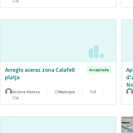
0
Arreglo aceras zona Calafell
Ap
Acceptada
platja
d'
No
Victoria Atienza
Municipio
0
0