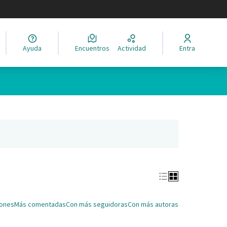
legir el idioma
Ayuda
Encuentros
Actividad
Entra
Leaflet
|
©
HERE maps
ina como puntos en el mapa. El elemento se puede utilizar con un 
ña nueva)
iones
Más comentadas
Con más seguidoras
Con más autoras