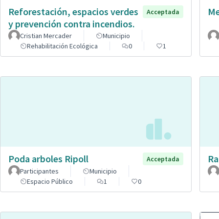
Reforestación, espacios verdes
Me
Acceptada
y prevención contra incendios.
Cristian Mercader
Municipio
Rehabilitación Ecológica
0
1
Poda arboles Ripoll
Ra
Acceptada
Participantes
Municipio
Espacio Público
1
0