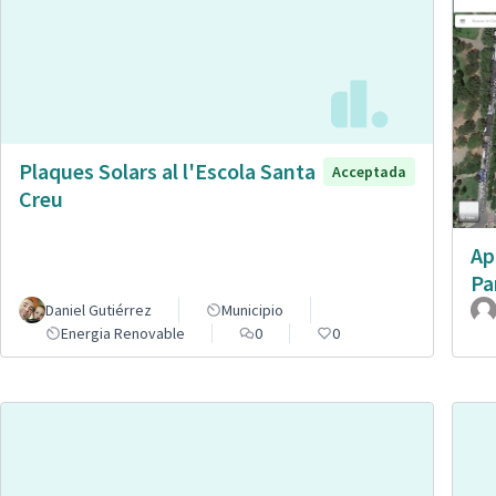
Plaques Solars al l'Escola Santa
Acceptada
Creu
Ap
Pa
Daniel Gutiérrez
Municipio
Energia Renovable
0
0