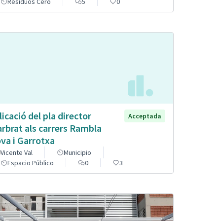
Residuos Cero
5
0
licació del pla director
Acceptada
arbrat als carrers Rambla
va i Garrotxa
Vicente Val
Municipio
Espacio Público
0
3