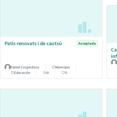
Patis renovats i de cautxú
Acceptada
Ca
in
Daniel Cespedosa
Municipio
Educación
0
0