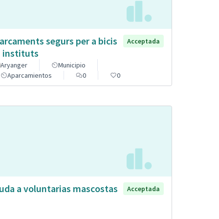
arcaments segurs per a bicis
Acceptada
s instituts
Aryanger
Municipio
Aparcamientos
0
0
uda a voluntarias mascostas
Acceptada