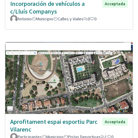
Incorporación de vehículos a
Acceptada
c/Lluís Companys
Antonio
Municipio
Calles y Viales
0
0
Aprofitament espai esportiu Parc
Acceptada
Vilarenc
Participantes
Municipio
Pistas Deportivas
1
0