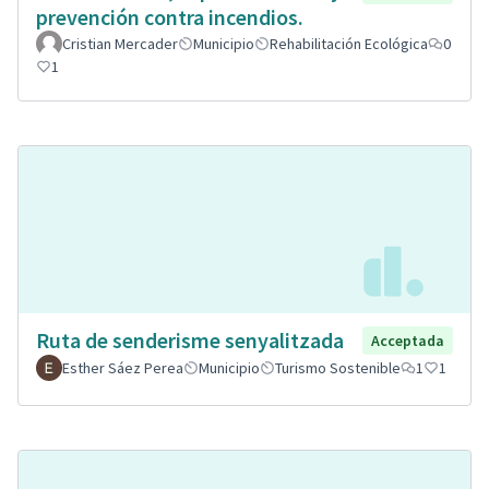
prevención contra incendios.
Cristian Mercader
Municipio
Rehabilitación Ecológica
0
1
Ruta de senderisme senyalitzada
Acceptada
Esther Sáez Perea
Municipio
Turismo Sostenible
1
1