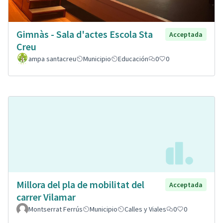
Gimnàs - Sala d'actes Escola Sta
Acceptada
Creu
ampa santacreu
Municipio
Educación
0
0
Millora del pla de mobilitat del
Acceptada
carrer Vilamar
Montserrat Ferrús
Municipio
Calles y Viales
0
0