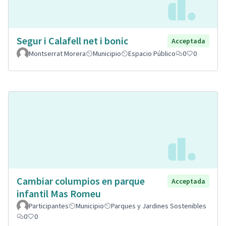
Segur i Calafell net i bonic
Acceptada
Montserrat Morera
Municipio
Espacio Público
0
0
Cambiar columpios en parque
Acceptada
infantil Mas Romeu
Participantes
Municipio
Parques y Jardines Sostenibles
0
0