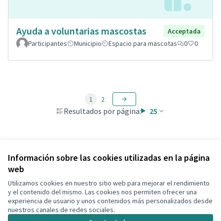
Ayuda a voluntarias mascostas
Acceptada
Participantes
Municipio
Espacio para mascotas
0
0
1
2
Resultados por página:
25
Ver todas las propuestas retiradas
Información sobre las cookies utilizadas en la página
web
Utilizamos cookies en nuestro sitio web para mejorar el rendimiento
Términos y condiciones de uso
y el contenido del mismo. Las cookies nos permiten ofrecer una
Configuración de cookies
experiencia de usuario y unos contenidos más personalizados desde
Decidim Calafell en X
Decidim Calafell en Facebook
Decidim Calafell en YouTube
Decidim Calafell en GitHub
nuestros canales de redes sociales.
(Enlace externo)
(Enlace externo)
(Enlace externo)
(Enlace externo)