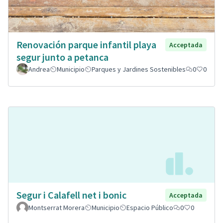
Renovación parque infantil playa
Acceptada
segur junto a petanca
Andrea
Municipio
Parques y Jardines Sostenibles
0
0
Segur i Calafell net i bonic
Acceptada
Montserrat Morera
Municipio
Espacio Público
0
0