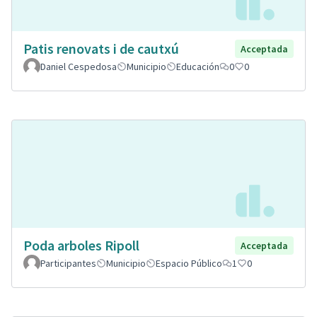
Patis renovats i de cautxú
Acceptada
Daniel Cespedosa
Municipio
Educación
0
0
Poda arboles Ripoll
Acceptada
Participantes
Municipio
Espacio Público
1
0