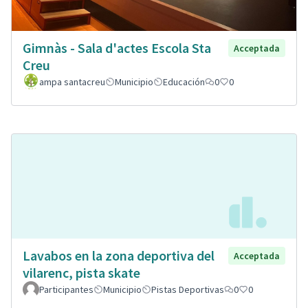
Gimnàs - Sala d'actes Escola Sta
Acceptada
Creu
ampa santacreu
Municipio
Educación
0
0
Lavabos en la zona deportiva del
Acceptada
vilarenc, pista skate
Participantes
Municipio
Pistas Deportivas
0
0