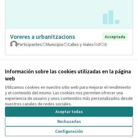
Voreres a urbanitzacions
Acceptada
Participantes
Municipio
Calles y Viales
0
0
Ver todas las propuestas retiradas
Información sobre las cookies utilizadas en la página
web
Utilizamos cookies en nuestro sitio web para mejorar el rendimiento
Términos y condiciones de uso
y el contenido del mismo. Las cookies nos permiten ofrecer una
Configuración de cookies
experiencia de usuario y unos contenidos más personalizados desde
Decidim Calafell en X
Decidim Calafell en Facebook
Decidim Calafell en YouTube
Decidim Calafell en GitHub
nuestros canales de redes sociales.
(Enlace externo)
(Enlace externo)
(Enlace externo)
(Enlace externo)
Aceptar todas
Rechazarlas
Con licenci
(Enlace exte
Configuración
(Enlace externo)
Web creada con
software libre
.