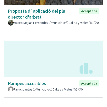
Proposta d´aplicació del pla
Acceptada
director d'arbrat.
Mateo Mejias Fernandez
Municipio
Calles y Viales
3
0
Rampes accesibles
Acceptada
Participantes
Municipio
Calles y Viales
1
0