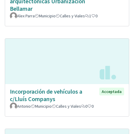
arquitectonicas Urbanizacion
Bellamar
Alex Parra
Municipio
Calles y Viales
1
0
Incorporación de vehículos a
Acceptada
c/Lluís Companys
Antonio
Municipio
Calles y Viales
0
0