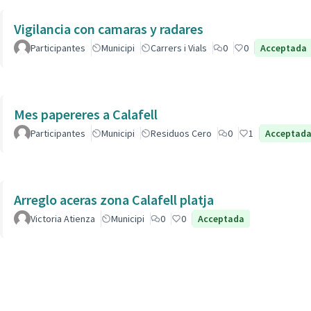
Vigilancia con camaras y radares
Participantes
Municipi
Carrers i Vials
0
0
Acceptada
Mes papereres a Calafell
Participantes
Municipi
Residuos Cero
0
1
Acceptad
Arreglo aceras zona Calafell platja
Victoria Atienza
Municipi
0
0
Acceptada