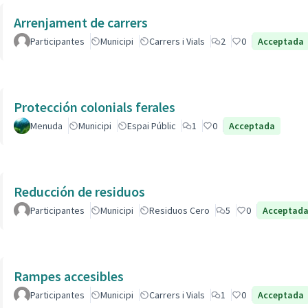
Arrenjament de carrers
Participantes
Municipi
Carrers i Vials
2
0
Acceptada
Protección colonials ferales
Menuda
Municipi
Espai Públic
1
0
Acceptada
Reducción de residuos
Participantes
Municipi
Residuos Cero
5
0
Acceptad
Rampes accesibles
Participantes
Municipi
Carrers i Vials
1
0
Acceptada