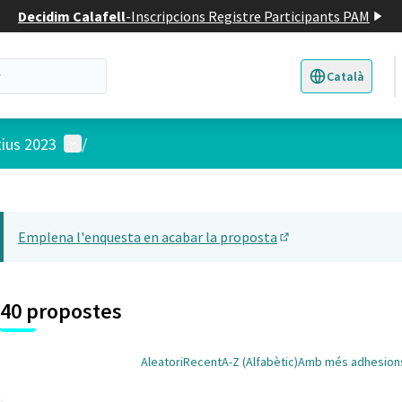
Decidim Calafell
-
Inscripcions Registre Participants PAM
Català
Triar la llengua
E
Menú d'usuari
tius 2023
/
 el mapa
14
t element és un mapa que presenta els components d'aquesta pàgina
Emplena l'enquesta en acabar la proposta
(Obrir en una pesta
40 propostes
Aleatori
Recent
A-Z (Alfabètic)
Amb més adhesion