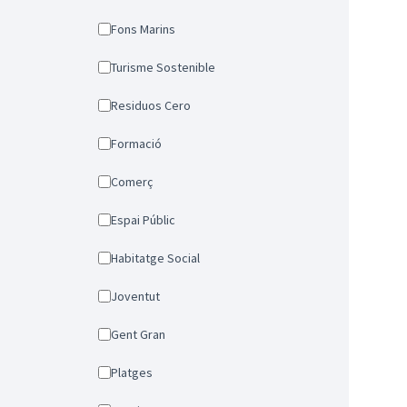
Fons Marins
Turisme Sostenible
Residuos Cero
Formació
Comerç
Espai Públic
Habitatge Social
Joventut
Gent Gran
Platges