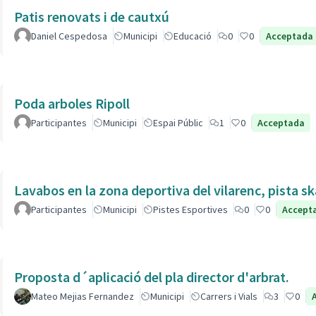
Patis renovats i de cautxú
Daniel Cespedosa
Municipi
Educació
0
0
Acceptada
Poda arboles Ripoll
Participantes
Municipi
Espai Públic
1
0
Acceptada
Lavabos en la zona deportiva del vilarenc, pista s
Participantes
Municipi
Pistes Esportives
0
0
Accept
Proposta d´aplicació del pla director d'arbrat.
Mateo Mejias Fernandez
Municipi
Carrers i Vials
3
0