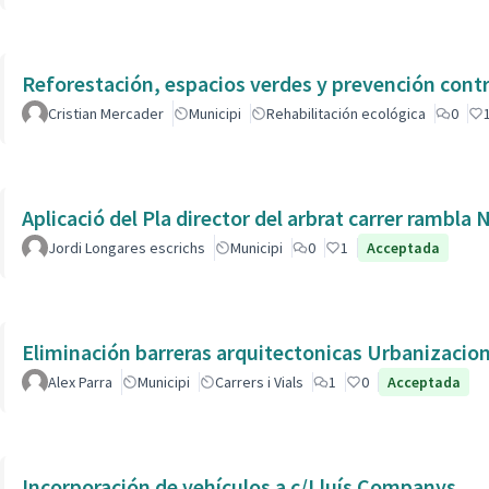
Reforestación, espacios verdes y prevención contr
Cristian Mercader
Municipi
Rehabilitación ecológica
0
Aplicació del Pla director del arbrat carrer rambla 
Jordi Longares escrichs
Municipi
0
1
Acceptada
Eliminación barreras arquitectonicas Urbanizacio
Alex Parra
Municipi
Carrers i Vials
1
0
Acceptada
Incorporación de vehículos a c/Lluís Companys