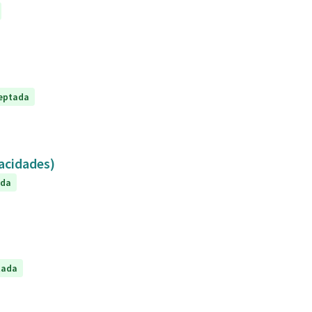
eptada
capacidades)
ada
tada