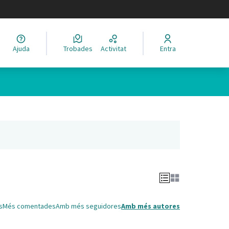
legir el idioma
Ajuda
Trobades
Activitat
Entra
Leaflet
|
©
HERE maps
 com a punts al mapa. L'element es pot fer servir amb un lector 
nya nova)
s
Més comentades
Amb més seguidores
Amb més autores