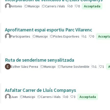
Antonio
Municipi
Carrers i Vials
0
0
Acceptada
Aprofitament espai esportiu Parc Vilarenc
Participantes
Municipi
Pistes Esportives
1
0
Accept
Ruta de senderisme senyalitzada
Esther Sáez Perea
Municipi
Turisme Sostenible
1
1
Asfaltar Carrer de Lluís Companys
Juan
Municipi
Carrers i Vials
0
3
Acceptada