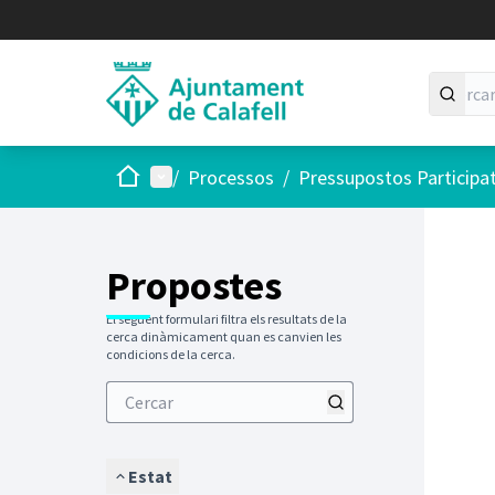
Inici
Menú principal
/
Processos
/
Pressupostos Participa
Saltar
El següen
+
−
Propostes
El següent formulari filtra els resultats de la
cerca dinàmicament quan es canvien les
condicions de la cerca.
Estat