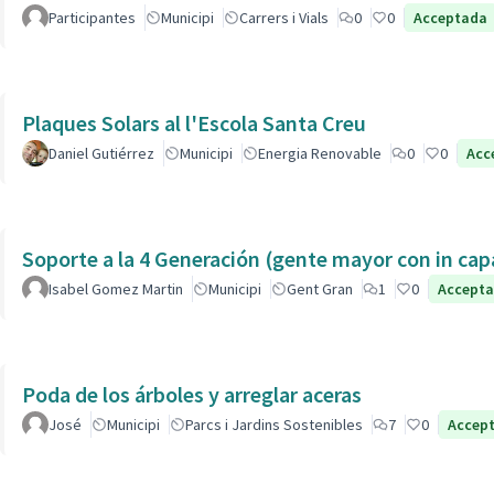
Participantes
Municipi
Carrers i Vials
0
0
Acceptada
Plaques Solars al l'Escola Santa Creu
Daniel Gutiérrez
Municipi
Energia Renovable
0
0
Acc
Soporte a la 4 Generación (gente mayor con in 
Isabel Gomez Martin
Municipi
Gent Gran
1
0
Accept
Poda de los árboles y arreglar aceras
José
Municipi
Parcs i Jardins Sostenibles
7
0
Accep