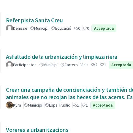
Refer pista Santa Creu
Denisse
Municipi
Educació
0
0
Acceptada
Asfaltado de la urbanización y limpieza riera
Participantes
Municipi
Carrers i Vials
2
1
Acceptada
Crear una campaña de concienciación y también de
animales que no recojan las heces de las aceras. Es
Kyra
Municipi
Espai Públic
1
1
Acceptada
Voreres a urbanitzacions