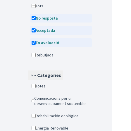
Tots
No resposta
Acceptada
En avaluació
Rebutjada
~ Categories
Totes
Comunicacions per un
desenvolupament sostenible
Rehabilitación ecológica
Energia Renovable