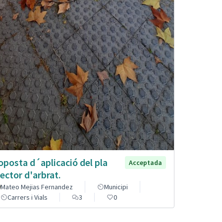
oposta d´aplicació del pla
Acceptada
rector d'arbrat.
Mateo Mejias Fernandez
Municipi
Carrers i Vials
3
0