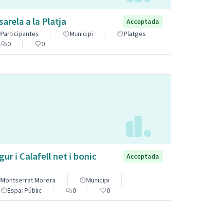
sarela a la Platja
Acceptada
Participantes
Municipi
Platges
0
0
gur i Calafell net i bonic
Acceptada
Montserrat Morera
Municipi
Espai Públic
0
0