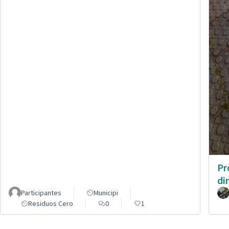
Pr
di
Participantes
Municipi
Residuos Cero
0
1