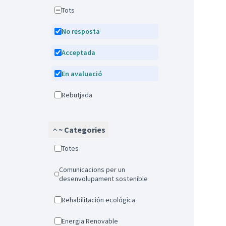
Tots
No resposta
Acceptada
En avaluació
Rebutjada
~ Categories
Totes
Comunicacions per un
desenvolupament sostenible
Rehabilitación ecológica
Energia Renovable