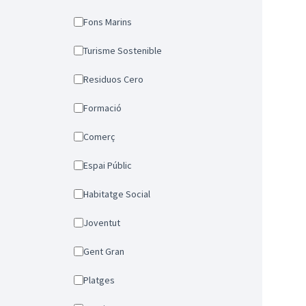
Fons Marins
Turisme Sostenible
Residuos Cero
Formació
Comerç
Espai Públic
Habitatge Social
Joventut
Gent Gran
Platges