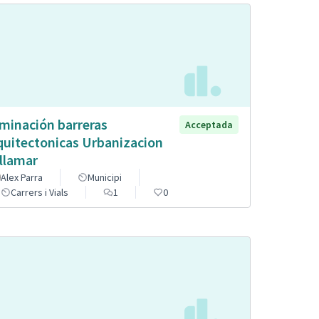
iminación barreras
Acceptada
quitectonicas Urbanizacion
llamar
Alex Parra
Municipi
Carrers i Vials
1
0