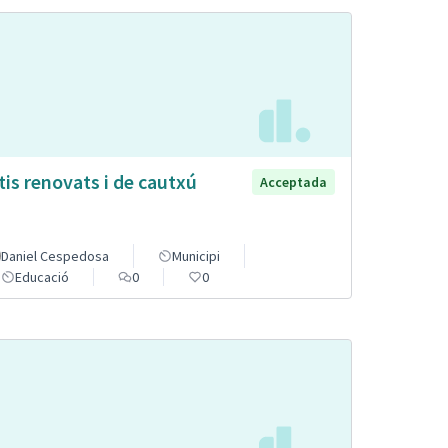
tis renovats i de cautxú
Acceptada
Daniel Cespedosa
Municipi
Educació
0
0