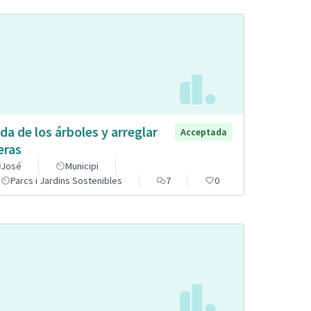
da de los árboles y arreglar
Acceptada
eras
José
Municipi
Parcs i Jardins Sostenibles
7
0