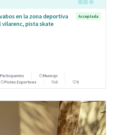
vabos en la zona deportiva
Acceptada
l vilarenc, pista skate
Participantes
Municipi
Pistes Esportives
0
0