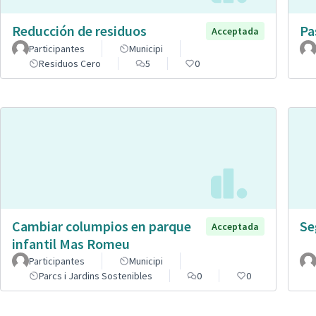
Reducción de residuos
Pa
Acceptada
Participantes
Municipi
Residuos Cero
5
0
Cambiar columpios en parque
Se
Acceptada
infantil Mas Romeu
Participantes
Municipi
Parcs i Jardins Sostenibles
0
0