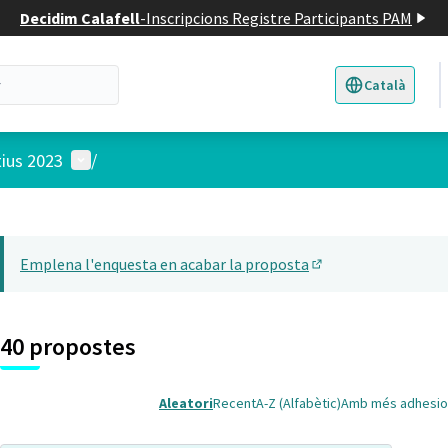
Decidim Calafell
-
Inscripcions Registre Participants PAM
Català
Triar la llengua
E
Menú d'usuari
tius 2023
/
 el mapa
22
t element és un mapa que presenta els components d'aquesta pàgina
Emplena l'enquesta en acabar la proposta
(Obrir en una pesta
40 propostes
Aleatori
Recent
A-Z (Alfabètic)
Amb més adhesio