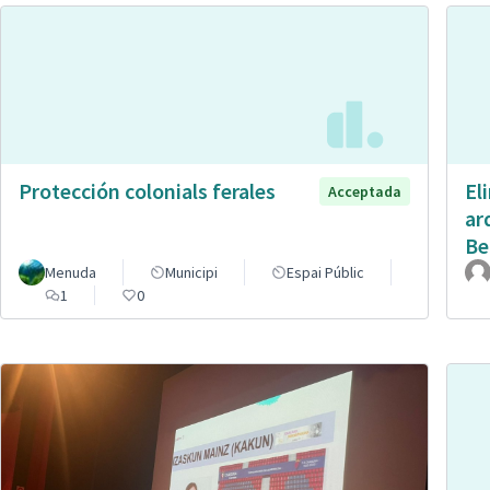
Protección colonials ferales
El
Acceptada
ar
Be
Menuda
Municipi
Espai Públic
1
0