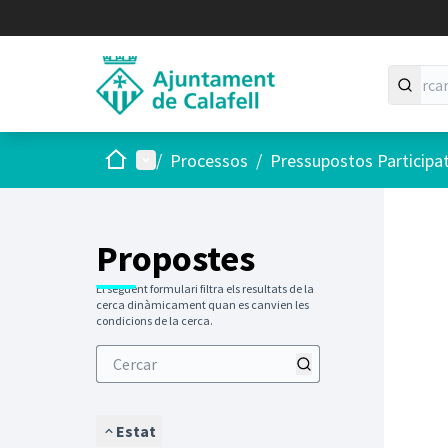
Inici
Menú principal
/
Processos
/
Pressupostos Participa
Saltar
El següen
+
−
Propostes
El següent formulari filtra els resultats de la
cerca dinàmicament quan es canvien les
condicions de la cerca.
Estat