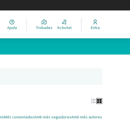
legir el idioma
Ajuda
Trobades
Activitat
Entra
Leaflet
|
©
HERE maps
 com a punts al mapa. L'element es pot fer servir amb un lector 
nya nova)
ns
Més comentades
Amb més seguidores
Amb més autores