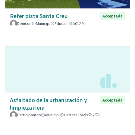
Refer pista Santa Creu
Acceptada
Denisse
Municipi
Educació
0
0
Asfaltado de la urbanización y
Acceptada
limpieza riera
Participantes
Municipi
Carrers i Vials
2
1