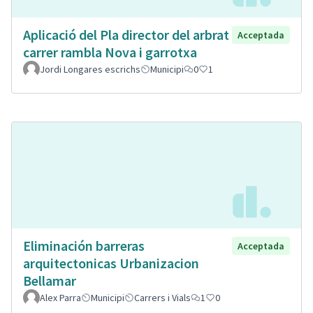
Aplicació del Pla director del arbrat
Acceptada
carrer rambla Nova i garrotxa
Jordi Longares escrichs
Municipi
0
1
Eliminación barreras
Acceptada
arquitectonicas Urbanizacion
Bellamar
Alex Parra
Municipi
Carrers i Vials
1
0