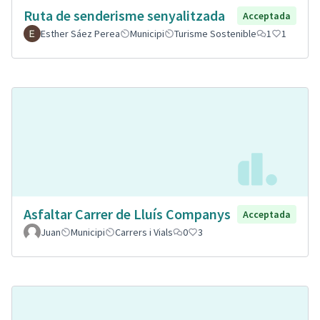
Ruta de senderisme senyalitzada
Acceptada
Esther Sáez Perea
Municipi
Turisme Sostenible
1
1
Asfaltar Carrer de Lluís Companys
Acceptada
Juan
Municipi
Carrers i Vials
0
3