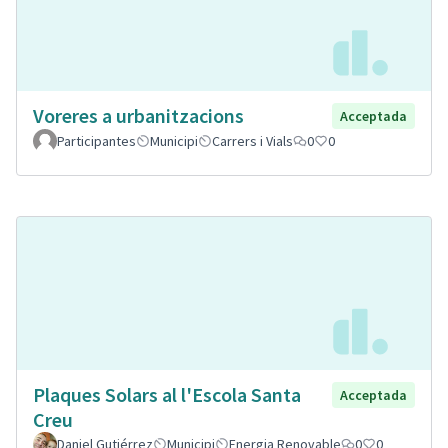
Voreres a urbanitzacions
Acceptada
Participantes
Municipi
Carrers i Vials
0
0
Plaques Solars al l'Escola Santa
Acceptada
Creu
Daniel Gutiérrez
Municipi
Energia Renovable
0
0