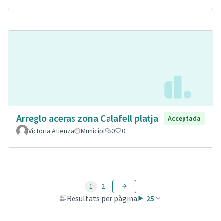
Arreglo aceras zona Calafell platja
Acceptada
Victoria Atienza
Municipi
0
0
1
2
Resultats per pàgina:
25