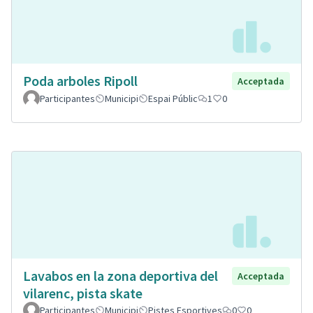
Poda arboles Ripoll
Acceptada
Participantes
Municipi
Espai Públic
1
0
Lavabos en la zona deportiva del
Acceptada
vilarenc, pista skate
Participantes
Municipi
Pistes Esportives
0
0