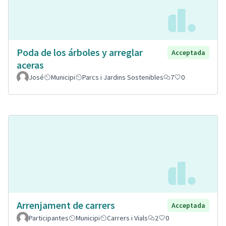
Poda de los árboles y arreglar
Acceptada
aceras
José
Municipi
Parcs i Jardins Sostenibles
7
0
Arrenjament de carrers
Acceptada
Participantes
Municipi
Carrers i Vials
2
0