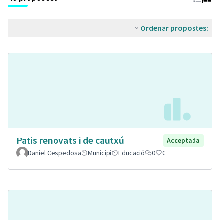
Ordenar propostes:
Patis renovats i de cautxú
Acceptada
Daniel Cespedosa
Municipi
Educació
0
0