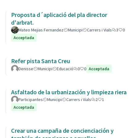
Proposta d´aplicació del pla director
d'arbrat.
Mateo Mejias Fernandez
Municipi
Carrers i Vials
3
0
Acceptada
Refer pista Santa Creu
Denisse
Municipi
Educació
0
0
Acceptada
Asfaltado de la urbanización y limpieza riera
Participantes
Municipi
Carrers i Vials
2
1
Acceptada
Crear una campaña de concienciación y