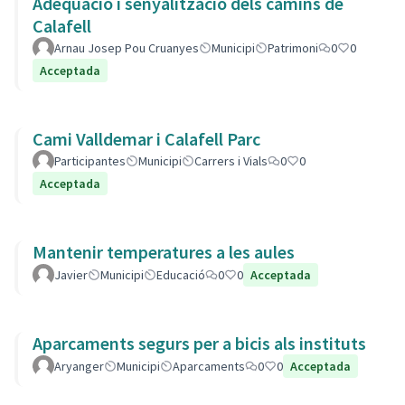
Adequació i senyalització dels camins de
Calafell
Arnau Josep Pou Cruanyes
Municipi
Patrimoni
0
0
Acceptada
Cami Valldemar i Calafell Parc
Participantes
Municipi
Carrers i Vials
0
0
Acceptada
Mantenir temperatures a les aules
Javier
Municipi
Educació
0
0
Acceptada
Aparcaments segurs per a bicis als instituts
Aryanger
Municipi
Aparcaments
0
0
Acceptada