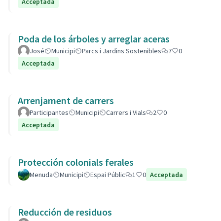
Acceptada
Poda de los árboles y arreglar aceras
José
Municipi
Parcs i Jardins Sostenibles
7
0
Acceptada
Arrenjament de carrers
Participantes
Municipi
Carrers i Vials
2
0
Acceptada
Protección colonials ferales
Menuda
Municipi
Espai Públic
1
0
Acceptada
Reducción de residuos