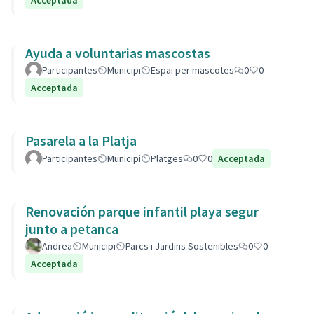
Acceptada
Ayuda a voluntarias mascostas
Participantes
Municipi
Espai per mascotes
0
0
Acceptada
Pasarela a la Platja
Participantes
Municipi
Platges
0
0
Acceptada
Renovación parque infantil playa segur
junto a petanca
Andrea
Municipi
Parcs i Jardins Sostenibles
0
0
Acceptada