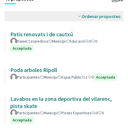
Ordenar propostes:
Patis renovats i de cautxú
Daniel Cespedosa
Municipi
Educació
0
0
Acceptada
Poda arboles Ripoll
Participantes
Municipi
Espai Públic
1
0
Acceptada
Lavabos en la zona deportiva del vilarenc,
pista skate
Participantes
Municipi
Pistes Esportives
0
0
Acceptada