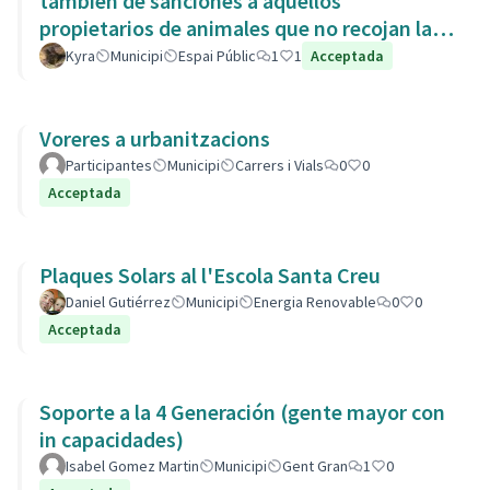
también de sanciones a aquellos
propietarios de animales que no recojan las
heces de las aceras. Es responsabili
Kyra
Municipi
Espai Públic
1
1
Acceptada
Voreres a urbanitzacions
Participantes
Municipi
Carrers i Vials
0
0
Acceptada
Plaques Solars al l'Escola Santa Creu
Daniel Gutiérrez
Municipi
Energia Renovable
0
0
Acceptada
Soporte a la 4 Generación (gente mayor con
in capacidades)
Isabel Gomez Martin
Municipi
Gent Gran
1
0