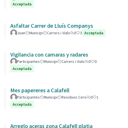
Acceptada
Asfaltar Carrer de Lluís Companys
Juan
Municipi
Carrers i Vials
0
3
Acceptada
Vigilancia con camaras y radares
Participantes
Municipi
Carrers i Vials
0
0
Acceptada
Mes papereres a Calafell
Participantes
Municipi
Residuos Cero
0
1
Acceptada
Arreglo aceras zona Calafell platja