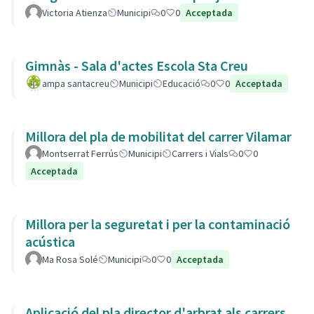
Victoria Atienza
Municipi
0
0
Acceptada
Gimnàs - Sala d'actes Escola Sta Creu
ampa santacreu
Municipi
Educació
0
0
Acceptada
Millora del pla de mobilitat del carrer Vilamar
Montserrat Ferrús
Municipi
Carrers i Vials
0
0
Acceptada
Millora per la seguretat i per la contaminació
acústica
Ma Rosa Solé
Municipi
0
0
Acceptada
Aplicació del pla director d'arbrat als carrers