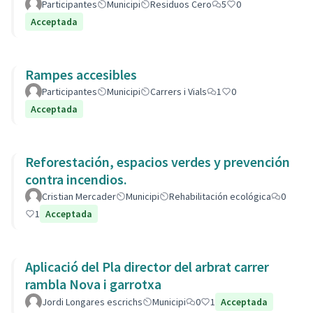
Participantes
Municipi
Residuos Cero
5
0
Acceptada
Rampes accesibles
Participantes
Municipi
Carrers i Vials
1
0
Acceptada
Reforestación, espacios verdes y prevención
contra incendios.
Cristian Mercader
Municipi
Rehabilitación ecológica
0
1
Acceptada
Aplicació del Pla director del arbrat carrer
rambla Nova i garrotxa
Jordi Longares escrichs
Municipi
0
1
Acceptada