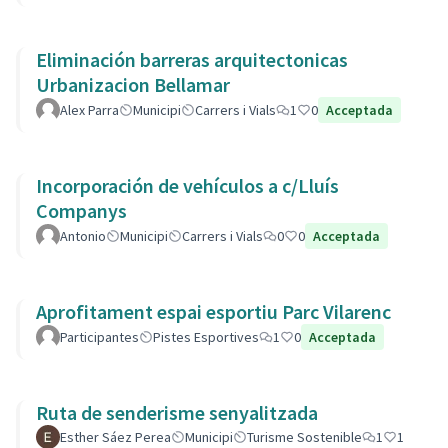
Eliminación barreras arquitectonicas
Urbanizacion Bellamar
Alex Parra
Municipi
Carrers i Vials
1
0
Acceptada
Incorporación de vehículos a c/Lluís
Companys
Antonio
Municipi
Carrers i Vials
0
0
Acceptada
Aprofitament espai esportiu Parc Vilarenc
Participantes
Pistes Esportives
1
0
Acceptada
Ruta de senderisme senyalitzada
Esther Sáez Perea
Municipi
Turisme Sostenible
1
1