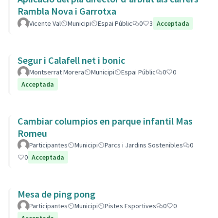
Rambla Nova i Garrotxa
Vicente Val
Municipi
Espai Públic
0
3
Acceptada
Segur i Calafell net i bonic
Montserrat Morera
Municipi
Espai Públic
0
0
Acceptada
Cambiar columpios en parque infantil Mas
Romeu
Participantes
Municipi
Parcs i Jardins Sostenibles
0
0
Acceptada
Mesa de ping pong
Participantes
Municipi
Pistes Esportives
0
0