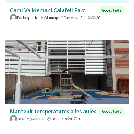
Cami Valldemar i Calafell Parc
Acceptada
Participantes
Municipi
Carrers i Vials
0
0
Mantenir temperatures a les aules
Acceptada
Javier
Municipi
Educació
0
0