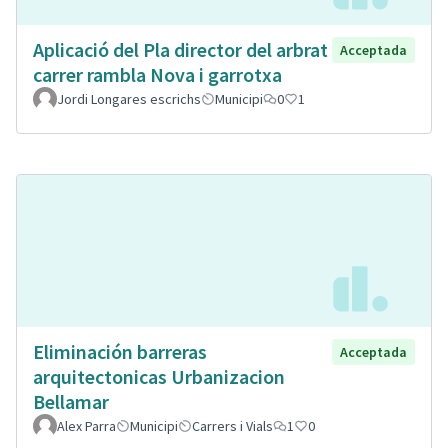
Aplicació del Pla director del arbrat
Acceptada
carrer rambla Nova i garrotxa
Jordi Longares escrichs
Municipi
0
1
Eliminación barreras
Acceptada
arquitectonicas Urbanizacion
Bellamar
Alex Parra
Municipi
Carrers i Vials
1
0