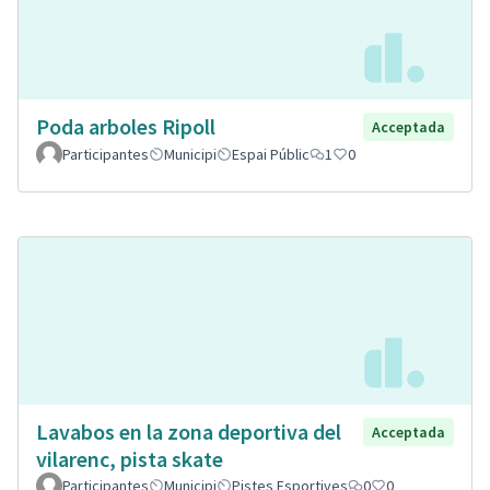
Poda arboles Ripoll
Acceptada
Participantes
Municipi
Espai Públic
1
0
Lavabos en la zona deportiva del
Acceptada
vilarenc, pista skate
Participantes
Municipi
Pistes Esportives
0
0