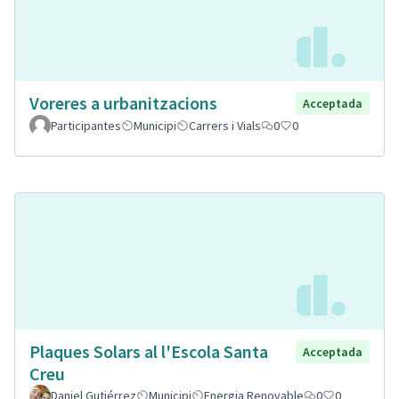
Voreres a urbanitzacions
Acceptada
Participantes
Municipi
Carrers i Vials
0
0
Plaques Solars al l'Escola Santa
Acceptada
Creu
Daniel Gutiérrez
Municipi
Energia Renovable
0
0