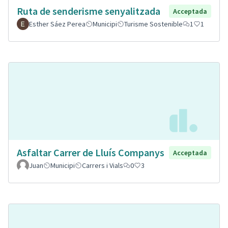
Ruta de senderisme senyalitzada
Acceptada
Esther Sáez Perea
Municipi
Turisme Sostenible
1
1
Asfaltar Carrer de Lluís Companys
Acceptada
Juan
Municipi
Carrers i Vials
0
3