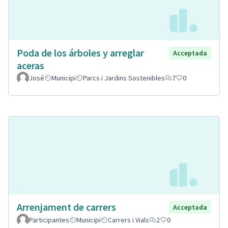
Poda de los árboles y arreglar
Acceptada
aceras
José
Municipi
Parcs i Jardins Sostenibles
7
0
Arrenjament de carrers
Acceptada
Participantes
Municipi
Carrers i Vials
2
0