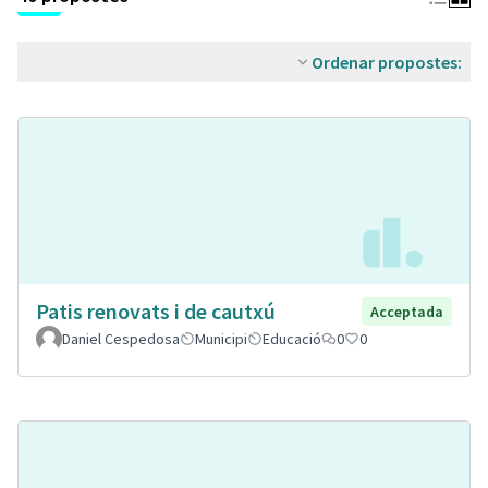
Ordenar propostes:
Patis renovats i de cautxú
Acceptada
Daniel Cespedosa
Municipi
Educació
0
0