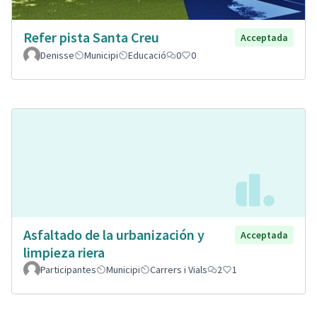
Refer pista Santa Creu
Acceptada
Denisse
Municipi
Educació
0
0
Asfaltado de la urbanización y
Acceptada
limpieza riera
Participantes
Municipi
Carrers i Vials
2
1