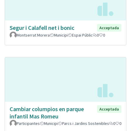
Segur i Calafell net i bonic
Acceptada
Montserrat Morera
Municipi
Espai Públic
0
0
Cambiar columpios en parque
Acceptada
infantil Mas Romeu
Participantes
Municipi
Parcs i Jardins Sostenibles
0
0