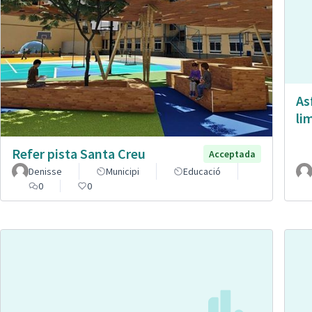
As
li
Refer pista Santa Creu
Acceptada
Denisse
Municipi
Educació
0
0