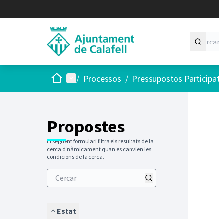
Inici
Menú principal
/
Processos
/
Pressupostos Participa
Saltar
El següen
+
−
Propostes
El següent formulari filtra els resultats de la
cerca dinàmicament quan es canvien les
condicions de la cerca.
Estat