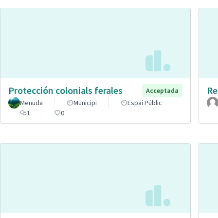
Protección colonials ferales
Re
Acceptada
Menuda
Municipi
Espai Públic
1
0