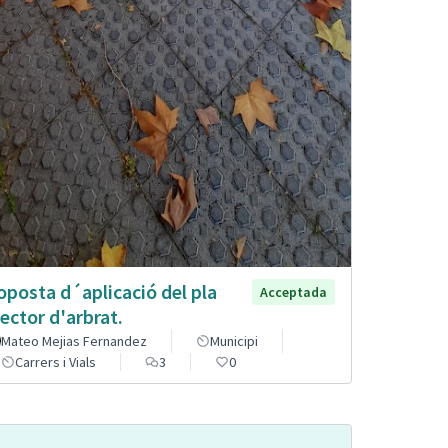
oposta d´aplicació del pla
Acceptada
rector d'arbrat.
Mateo Mejias Fernandez
Municipi
Carrers i Vials
3
0