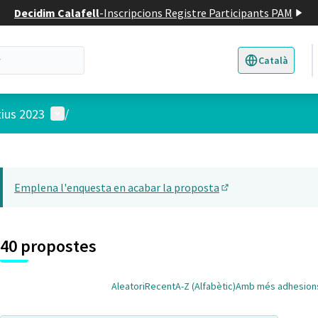
Decidim Calafell
-
Inscripcions Registre Participants PAM
Català
Triar la llengua
E
Menú d'usuari
tius 2023
/
 el mapa
14
t element és un mapa que presenta els components d'aquesta pàgina
Emplena l'enquesta en acabar la proposta
(Obrir en una pesta
40 propostes
Aleatori
Recent
A-Z (Alfabètic)
Amb més adhesion