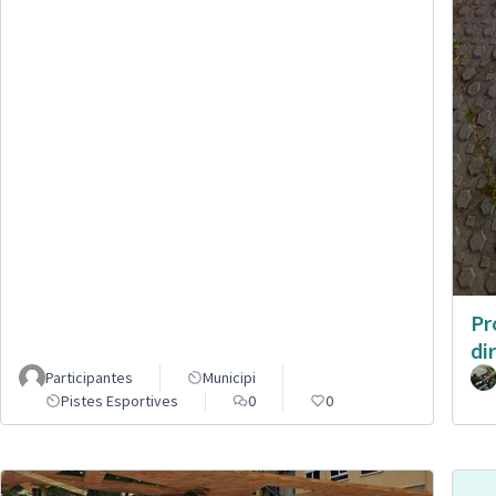
Pr
di
Participantes
Municipi
Pistes Esportives
0
0