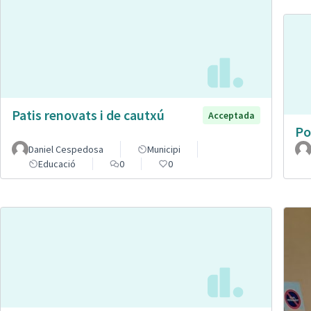
Patis renovats i de cautxú
Acceptada
Po
Daniel Cespedosa
Municipi
Educació
0
0