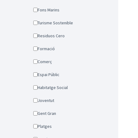
Fons Marins
Turisme Sostenible
Residuos Cero
Formació
Comerç
Espai Públic
Habitatge Social
Joventut
Gent Gran
Platges