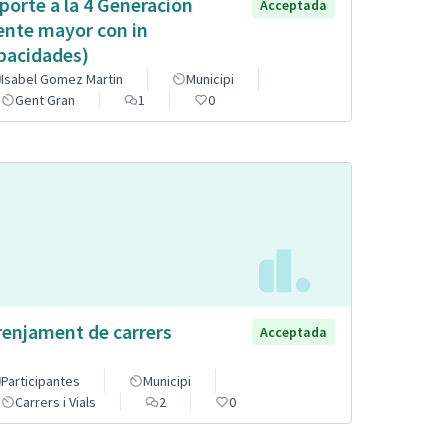
porte a la 4 Generación
Acceptada
ente mayor con in
pacidades)
Isabel Gomez Martin
Municipi
Gent Gran
1
0
renjament de carrers
Acceptada
Participantes
Municipi
Carrers i Vials
2
0