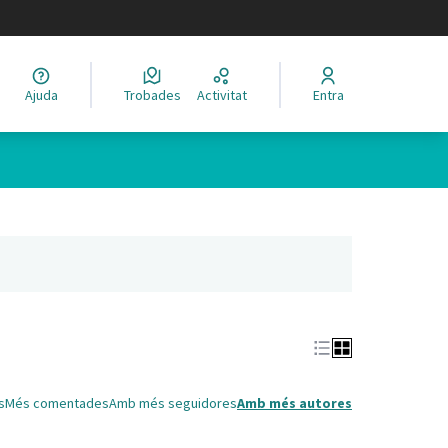
legir el idioma
Ajuda
Trobades
Activitat
Entra
Leaflet
|
©
HERE maps
 com a punts al mapa. L'element es pot fer servir amb un lector 
nya nova)
s
Més comentades
Amb més seguidores
Amb més autores