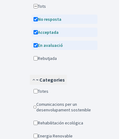
Tots
No resposta
Acceptada
En avaluació
Rebutjada
~ Categories
Totes
Comunicacions per un
desenvolupament sostenible
Rehabilitación ecológica
Energia Renovable