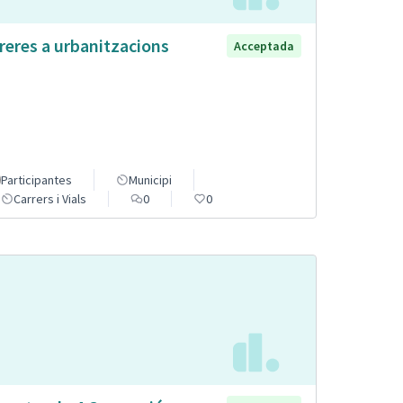
reres a urbanitzacions
Acceptada
Participantes
Municipi
Carrers i Vials
0
0