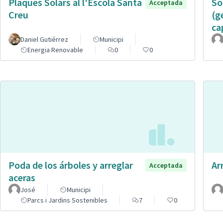
Plaques Solars al l'Escola Santa
So
Acceptada
Creu
(g
ca
Daniel Gutiérrez
Municipi
Energia Renovable
0
0
Poda de los árboles y arreglar
Ar
Acceptada
aceras
José
Municipi
Parcs i Jardins Sostenibles
7
0