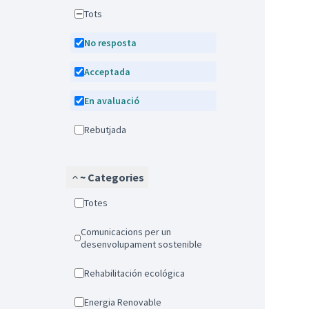
Tots
No resposta
Acceptada
En avaluació
Rebutjada
~ Categories
Totes
Comunicacions per un
desenvolupament sostenible
Rehabilitación ecológica
Energia Renovable