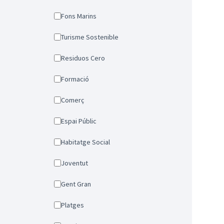
Fons Marins
Turisme Sostenible
Residuos Cero
Formació
Comerç
Espai Públic
Habitatge Social
Joventut
Gent Gran
Platges