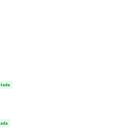
ptada
tada