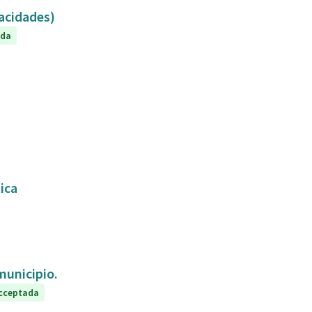
capacidades)
ada
tica
 municipio.
cceptada