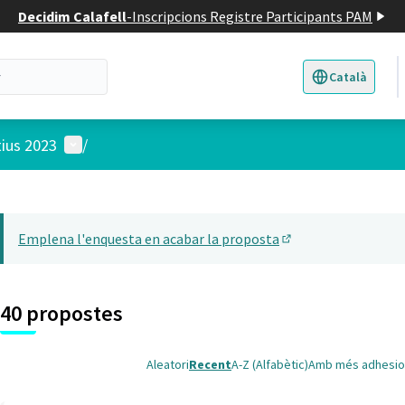
Decidim Calafell
-
Inscripcions Registre Participants PAM
Català
Triar la llengua
E
Menú d'usuari
tius 2023
/
 el mapa
22
t element és un mapa que presenta els components d'aquesta pàgina
Emplena l'enquesta en acabar la proposta
(Obrir en una pesta
40 propostes
Aleatori
Recent
A-Z (Alfabètic)
Amb més adhesio