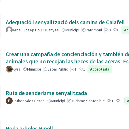
Adequació i senyalització dels camins de Calafell
Arnau Josep Pou Cruanyes
Municipi
Patrimoni
0
0
Ac
Crear una campaña de concienciación y también de
animales que no recojan las heces de las aceras. Es
Kyra
Municipi
Espai Públic
1
1
Acceptada
Ruta de senderisme senyalitzada
Esther Sáez Perea
Municipi
Turisme Sostenible
1
1
Poda arboles Ripoll