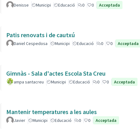
Denisse
Municipi
Educació
0
0
Acceptada
Patis renovats i de cautxú
Daniel Cespedosa
Municipi
Educació
0
0
Acceptada
Gimnàs - Sala d'actes Escola Sta Creu
ampa santacreu
Municipi
Educació
0
0
Acceptada
Mantenir temperatures a les aules
Javier
Municipi
Educació
0
0
Acceptada