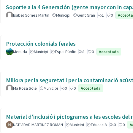
Soporte a la 4 Generación (gente mayor con in 
Isabel Gomez Martin
Municipi
Gent Gran
1
0
Accept
Protección colonials ferales
Menuda
Municipi
Espai Públic
1
0
Acceptada
Millora per la seguretat i per la contaminació acús
Ma Rosa Solé
Municipi
0
0
Acceptada
Material d'inclusió i pictogrames a les escoles del
NATIVIDAD MARTINEZ ROMAN
Municipi
Educació
0
0
A