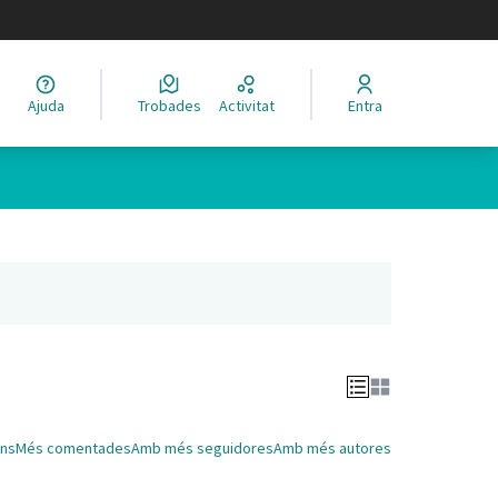
legir el idioma
Ajuda
Trobades
Activitat
Entra
Leaflet
|
©
HERE maps
 com a punts al mapa. L'element es pot fer servir amb un lector 
nya nova)
ns
Més comentades
Amb més seguidores
Amb més autores