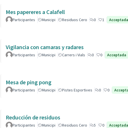
Mes papereres a Calafell
Participantes
Municipi
Residuos Cero
0
1
Acceptad
Vigilancia con camaras y radares
Participantes
Municipi
Carrers i Vials
0
0
Acceptada
Mesa de ping pong
Participantes
Municipi
Pistes Esportives
0
0
Accept
Reducción de residuos
Participantes
Municipi
Residuos Cero
5
0
Acceptad