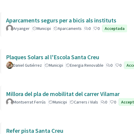
Aparcaments segurs per a bicis als instituts
Aryanger
Municipi
Aparcaments
0
0
Acceptada
Plaques Solars al l'Escola Santa Creu
Daniel Gutiérrez
Municipi
Energia Renovable
0
0
Acc
Millora del pla de mobilitat del carrer Vilamar
Montserrat Ferrús
Municipi
Carrers i Vials
0
0
Accep
Refer pista Santa Creu