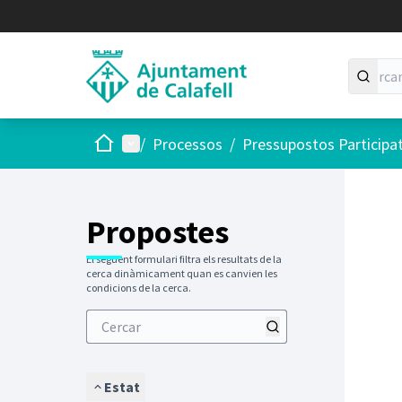
Inici
Menú principal
/
Processos
/
Pressupostos Participa
Saltar
El següen
+
−
Propostes
El següent formulari filtra els resultats de la
cerca dinàmicament quan es canvien les
condicions de la cerca.
Estat