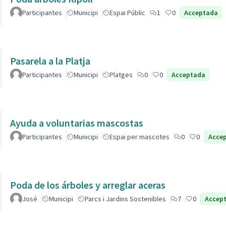
Participantes
Municipi
Espai Públic
1
0
Acceptada
Pasarela a la Platja
Participantes
Municipi
Platges
0
0
Acceptada
Ayuda a voluntarias mascostas
Participantes
Municipi
Espai per mascotes
0
0
Acce
Poda de los árboles y arreglar aceras
José
Municipi
Parcs i Jardins Sostenibles
7
0
Accep