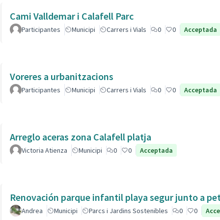
Cami Valldemar i Calafell Parc
Participantes
Municipi
Carrers i Vials
0
0
Acceptada
Voreres a urbanitzacions
Participantes
Municipi
Carrers i Vials
0
0
Acceptada
Arreglo aceras zona Calafell platja
Victoria Atienza
Municipi
0
0
Acceptada
Renovación parque infantil playa segur junto a pe
Andrea
Municipi
Parcs i Jardins Sostenibles
0
0
Acc