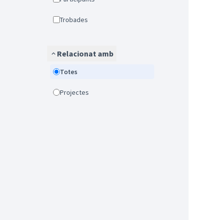
Trobades
Relacionat amb
Totes
Projectes