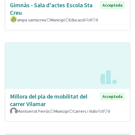
Gimnàs - Sala d'actes Escola Sta
Acceptada
Creu
ampa santacreu
Municipi
Educació
0
0
Millora del pla de mobilitat del
Acceptada
carrer Vilamar
Montserrat Ferrús
Municipi
Carrers i Vials
0
0