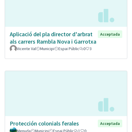
Aplicació del pla director d'arbrat
Acceptada
als carrers Rambla Nova i Garrotxa
Vicente Val
Municipi
Espai Públic
0
3
Protección colonials ferales
Acceptada
Menuda
Municipi
Espai Públic
1
0