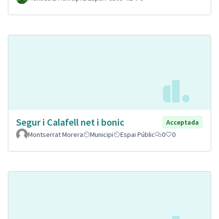
Segur i Calafell net i bonic
Acceptada
Montserrat Morera
Municipi
Espai Públic
0
0