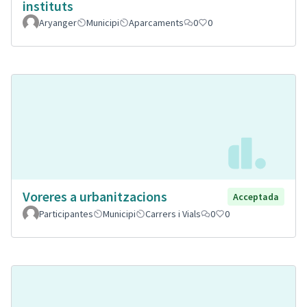
instituts
Aryanger
Municipi
Aparcaments
0
0
Voreres a urbanitzacions
Acceptada
Participantes
Municipi
Carrers i Vials
0
0