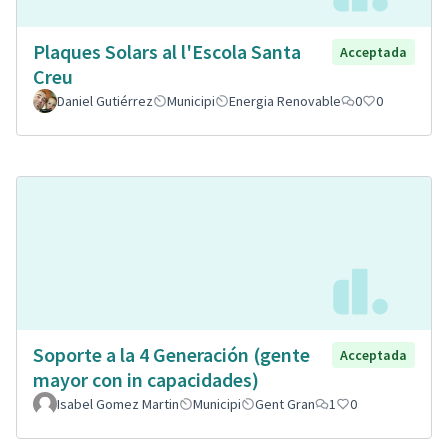
Plaques Solars al l'Escola Santa
Acceptada
Creu
Daniel Gutiérrez
Municipi
Energia Renovable
0
0
Soporte a la 4 Generación (gente
Acceptada
mayor con in capacidades)
Isabel Gomez Martin
Municipi
Gent Gran
1
0