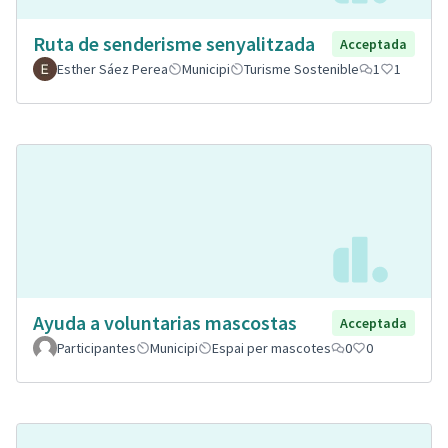
Ruta de senderisme senyalitzada
Acceptada
Esther Sáez Perea
Municipi
Turisme Sostenible
1
1
Ayuda a voluntarias mascostas
Acceptada
Participantes
Municipi
Espai per mascotes
0
0