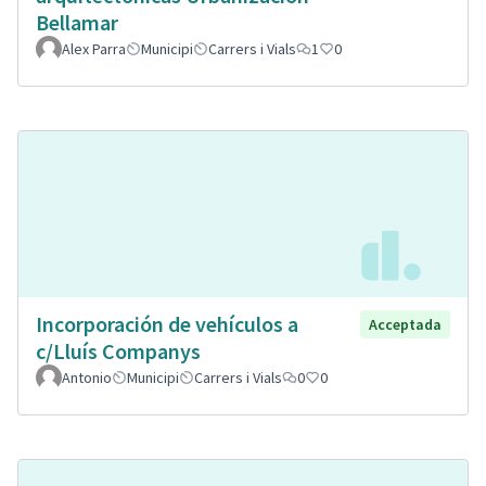
Bellamar
Alex Parra
Municipi
Carrers i Vials
1
0
Incorporación de vehículos a
Acceptada
c/Lluís Companys
Antonio
Municipi
Carrers i Vials
0
0