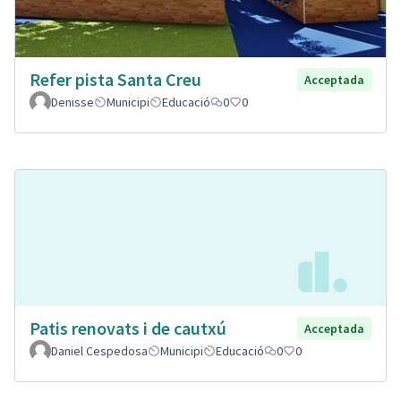
Refer pista Santa Creu
Acceptada
Denisse
Municipi
Educació
0
0
Patis renovats i de cautxú
Acceptada
Daniel Cespedosa
Municipi
Educació
0
0