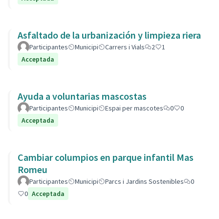
Asfaltado de la urbanización y limpieza riera
Participantes
Municipi
Carrers i Vials
2
1
Acceptada
Ayuda a voluntarias mascostas
Participantes
Municipi
Espai per mascotes
0
0
Acceptada
Cambiar columpios en parque infantil Mas
Romeu
Participantes
Municipi
Parcs i Jardins Sostenibles
0
0
Acceptada