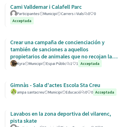
Cami Valldemar i Calafell Parc
Participantes
Municipi
Carrers i Vials
0
0
Acceptada
Crear una campaña de concienciación y
también de sanciones a aquellos
propietarios de animales que no recojan las
heces de las aceras. Es responsabili
Kyra
Municipi
Espai Públic
1
1
Acceptada
Gimnàs - Sala d'actes Escola Sta Creu
ampa santacreu
Municipi
Educació
0
0
Acceptada
Lavabos en la zona deportiva del vilarenc,
pista skate