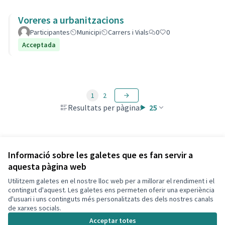
Voreres a urbanitzacions
Participantes
Municipi
Carrers i Vials
0
0
Acceptada
1
2
Resultats per pàgina:
25
Veure totes les propostes retirades
Informació sobre les galetes que es fan servir a
aquesta pàgina web
Utilitzem galetes en el nostre lloc web per a millorar el rendiment i el
Termes i condicions d'ús
contingut d'aquest. Les galetes ens permeten oferir una experiència
Configuració de les galetes
d'usuari i uns continguts més personalitzats des dels nostres canals
Decidim Calafell a X
Decidim Calafell a Facebook
Decidim Calafell a YouTube
Decidim Calafell a GitHub
de xarxes socials.
(Enllaç extern)
(Enllaç extern)
(Enllaç extern)
(Enllaç extern)
Acceptar totes