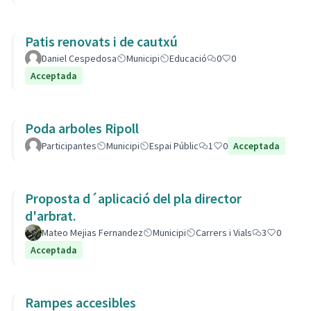
Patis renovats i de cautxú
Daniel Cespedosa
Municipi
Educació
0
0
Acceptada
Poda arboles Ripoll
Participantes
Municipi
Espai Públic
1
0
Acceptada
Proposta d´aplicació del pla director
d'arbrat.
Mateo Mejias Fernandez
Municipi
Carrers i Vials
3
0
Acceptada
Rampes accesibles