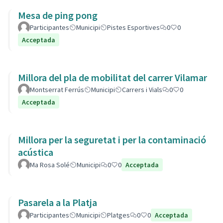
Mesa de ping pong
Participantes
Municipi
Pistes Esportives
0
0
Acceptada
Millora del pla de mobilitat del carrer Vilamar
Montserrat Ferrús
Municipi
Carrers i Vials
0
0
Acceptada
Millora per la seguretat i per la contaminació
acústica
Ma Rosa Solé
Municipi
0
0
Acceptada
Pasarela a la Platja
Participantes
Municipi
Platges
0
0
Acceptada