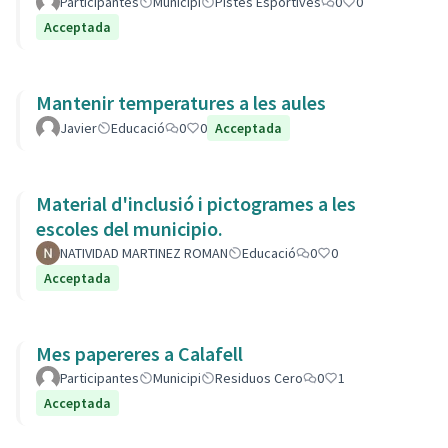
Participantes
Municipi
Pistes Esportives
0
0
Acceptada
Mantenir temperatures a les aules
Javier
Educació
0
0
Acceptada
Material d'inclusió i pictogrames a les
escoles del municipio.
NATIVIDAD MARTINEZ ROMAN
Educació
0
0
Acceptada
Mes papereres a Calafell
Participantes
Municipi
Residuos Cero
0
1
Acceptada