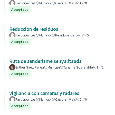
Participantes
Municipi
Carrers i Vials
1
0
Acceptada
Reducción de residuos
Participantes
Municipi
Residuos Cero
5
0
Acceptada
Ruta de senderisme senyalitzada
Esther Sáez Perea
Municipi
Turisme Sostenible
1
1
Acceptada
Vigilancia con camaras y radares
Participantes
Municipi
Carrers i Vials
0
0
Acceptada