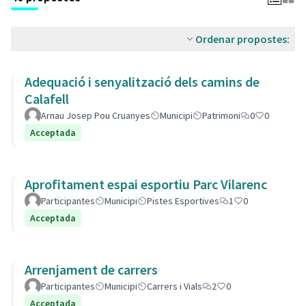
Ordenar propostes:
Adequació i senyalització dels camins de
Calafell
Arnau Josep Pou Cruanyes
Municipi
Patrimoni
0
0
Acceptada
Aprofitament espai esportiu Parc Vilarenc
Participantes
Municipi
Pistes Esportives
1
0
Acceptada
Arrenjament de carrers
Participantes
Municipi
Carrers i Vials
2
0
Acceptada