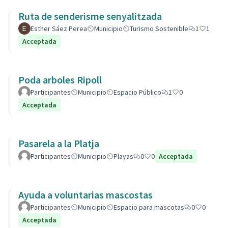
Ruta de senderisme senyalitzada
Esther Sáez Perea
Municipio
Turismo Sostenible
1
1
Acceptada
Poda arboles Ripoll
Participantes
Municipio
Espacio Público
1
0
Acceptada
Pasarela a la Platja
Participantes
Municipio
Playas
0
0
Acceptada
Ayuda a voluntarias mascostas
Participantes
Municipio
Espacio para mascotas
0
0
Acceptada