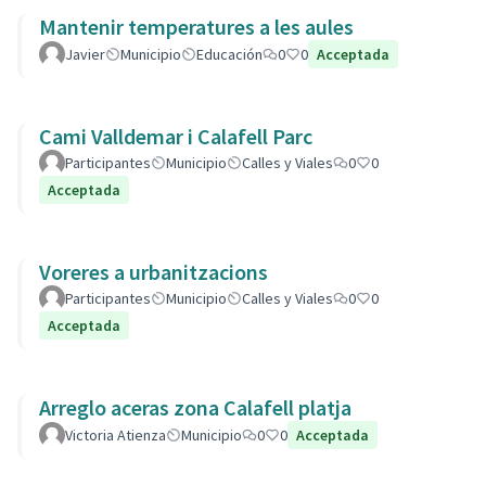
Mantenir temperatures a les aules
Javier
Municipio
Educación
0
0
Acceptada
Cami Valldemar i Calafell Parc
Participantes
Municipio
Calles y Viales
0
0
Acceptada
Voreres a urbanitzacions
Participantes
Municipio
Calles y Viales
0
0
Acceptada
Arreglo aceras zona Calafell platja
Victoria Atienza
Municipio
0
0
Acceptada