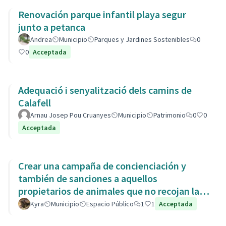
Renovación parque infantil playa segur
junto a petanca
Andrea
Municipio
Parques y Jardines Sostenibles
0
0
Acceptada
Adequació i senyalització dels camins de
Calafell
Arnau Josep Pou Cruanyes
Municipio
Patrimonio
0
0
Acceptada
Crear una campaña de concienciación y
también de sanciones a aquellos
propietarios de animales que no recojan las
heces de las aceras. Es responsabili
Kyra
Municipio
Espacio Público
1
1
Acceptada