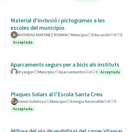
Material d'inclusió i pictogrames a les
escoles del municipio.
NATIVIDAD MARTINEZ ROMAN
Municipio
Educación
0
0
Acceptada
Aparcaments segurs per a bicis als instituts
Aryanger
Municipio
Aparcamientos
0
0
Acceptada
Plaques Solars al l'Escola Santa Creu
Daniel Gutiérrez
Municipio
Energia Renovable
0
0
Acceptada
Millora del pla de mobilitat del carrer Vilamar