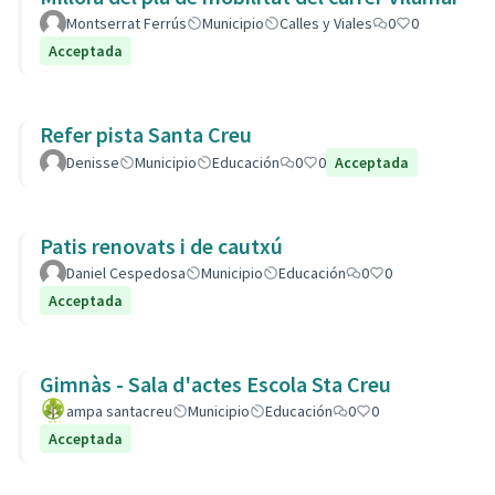
Montserrat Ferrús
Municipio
Calles y Viales
0
0
Acceptada
Refer pista Santa Creu
Denisse
Municipio
Educación
0
0
Acceptada
Patis renovats i de cautxú
Daniel Cespedosa
Municipio
Educación
0
0
Acceptada
Gimnàs - Sala d'actes Escola Sta Creu
ampa santacreu
Municipio
Educación
0
0
Acceptada