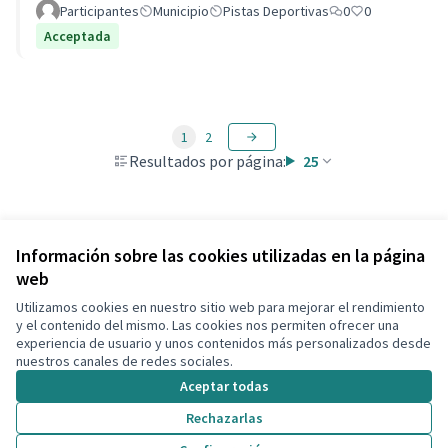
Participantes
Municipio
Pistas Deportivas
0
0
Acceptada
1
2
Resultados por página:
25
Ver todas las propuestas retiradas
Información sobre las cookies utilizadas en la página
web
Utilizamos cookies en nuestro sitio web para mejorar el rendimiento
Términos y condiciones de uso
y el contenido del mismo. Las cookies nos permiten ofrecer una
Configuración de cookies
experiencia de usuario y unos contenidos más personalizados desde
Decidim Calafell en X
Decidim Calafell en Facebook
Decidim Calafell en YouTube
Decidim Calafell en GitHub
nuestros canales de redes sociales.
(Enlace externo)
(Enlace externo)
(Enlace externo)
(Enlace externo)
Aceptar todas
Rechazarlas
Con licenci
(Enlace exte