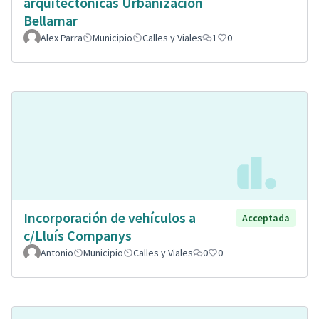
arquitectonicas Urbanizacion
Bellamar
Alex Parra
Municipio
Calles y Viales
1
0
Incorporación de vehículos a
Acceptada
c/Lluís Companys
Antonio
Municipio
Calles y Viales
0
0