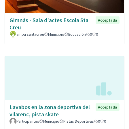
Gimnàs - Sala d'actes Escola Sta
Acceptada
Creu
ampa santacreu
Municipio
Educación
0
0
Lavabos en la zona deportiva del
Acceptada
vilarenc, pista skate
Participantes
Municipio
Pistas Deportivas
0
0