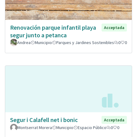
Renovación parque infantil playa
Acceptada
segur junto a petanca
Andrea
Municipio
Parques y Jardines Sostenibles
0
0
Segur i Calafell net i bonic
Acceptada
Montserrat Morera
Municipio
Espacio Público
0
0