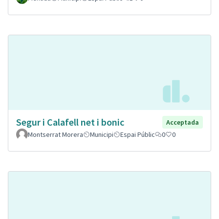
Segur i Calafell net i bonic
Acceptada
Montserrat Morera
Municipi
Espai Públic
0
0