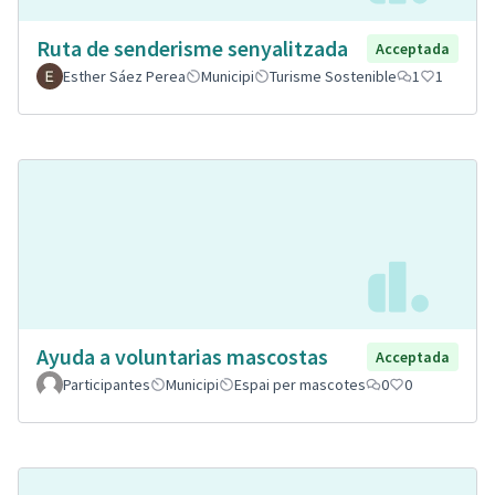
Ruta de senderisme senyalitzada
Acceptada
Esther Sáez Perea
Municipi
Turisme Sostenible
1
1
Ayuda a voluntarias mascostas
Acceptada
Participantes
Municipi
Espai per mascotes
0
0