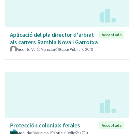
Aplicació del pla director d'arbrat
Acceptada
als carrers Rambla Nova i Garrotxa
Vicente Val
Municipi
Espai Públic
0
3
Protección colonials ferales
Acceptada
Menuda
Municipi
Espai Públic
1
0