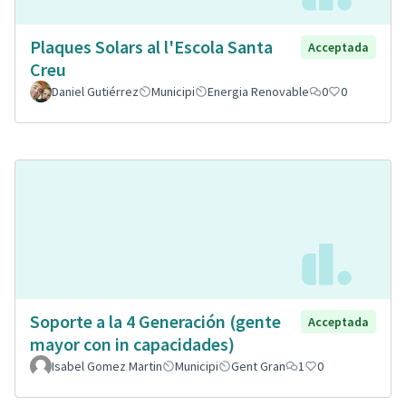
Plaques Solars al l'Escola Santa
Acceptada
Creu
Daniel Gutiérrez
Municipi
Energia Renovable
0
0
Soporte a la 4 Generación (gente
Acceptada
mayor con in capacidades)
Isabel Gomez Martin
Municipi
Gent Gran
1
0