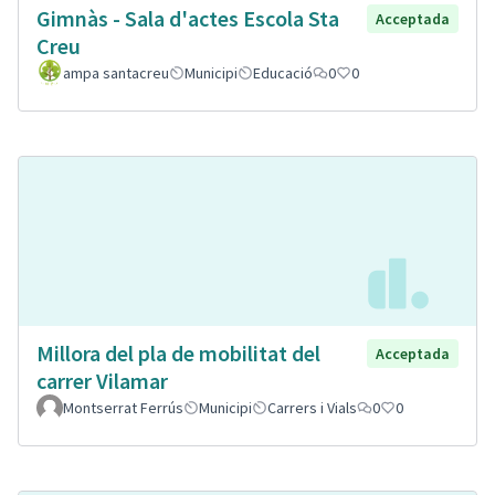
Gimnàs - Sala d'actes Escola Sta
Acceptada
Creu
ampa santacreu
Municipi
Educació
0
0
Millora del pla de mobilitat del
Acceptada
carrer Vilamar
Montserrat Ferrús
Municipi
Carrers i Vials
0
0