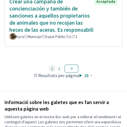
Crear una campaña de
Acceptada
concienciación y también de
sanciones a aquellos propietarios
de animales que no recojan las
heces de las aceras. Es responsabili
Kyra
Municipi
Espai Públic
1
1
1
2
Resultats per pàgina:
25
Veure totes les propostes retirades
Informació sobre les galetes que es fan servir a
aquesta pàgina web
Utilitzem galetes en el nostre lloc web per a millorar el rendiment i el
Termes i condicions d'ús
contingut d'aquest. Les galetes ens permeten oferir una experiència
Configuració de les galetes