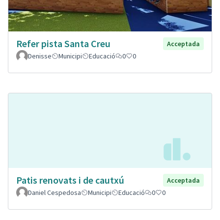
Refer pista Santa Creu
Acceptada
Denisse
Municipi
Educació
0
0
Patis renovats i de cautxú
Acceptada
Daniel Cespedosa
Municipi
Educació
0
0