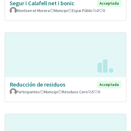
Segur i Calafell net i bonic
Acceptada
Montserrat Morera
Municipi
Espai Públic
0
0
Reducción de residuos
Acceptada
Participantes
Municipi
Residuos Cero
5
0