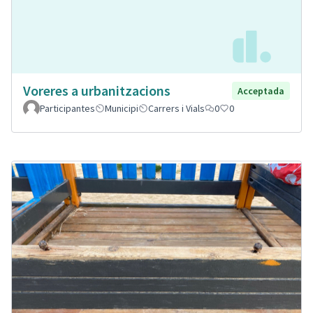
Voreres a urbanitzacions
Acceptada
Participantes
Municipi
Carrers i Vials
0
0