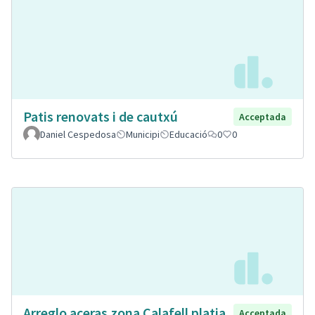
Patis renovats i de cautxú
Acceptada
Daniel Cespedosa
Municipi
Educació
0
0
Arreglo aceras zona Calafell platja
Acceptada