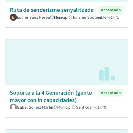
Ruta de senderisme senyalitzada
Acceptada
Esther Sáez Perea
Municipi
Turisme Sostenible
1
1
Soporte a la 4 Generación (gente
Acceptada
mayor con in capacidades)
Isabel Gomez Martin
Municipi
Gent Gran
1
0