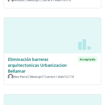
Eliminación barreras
Acceptada
arquitectonicas Urbanizacion
Bellamar
Alex Parra
Municipi
Carrers i Vials
1
0