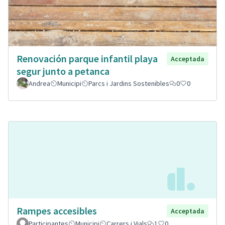
Renovación parque infantil playa
Acceptada
segur junto a petanca
Andrea
Municipi
Parcs i Jardins Sostenibles
0
0
Rampes accesibles
Acceptada
Participantes
Municipi
Carrers i Vials
1
0