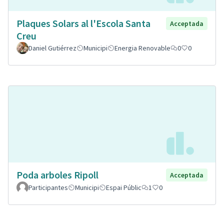
Plaques Solars al l'Escola Santa
Acceptada
Creu
Daniel Gutiérrez
Municipi
Energia Renovable
0
0
Poda arboles Ripoll
Acceptada
Participantes
Municipi
Espai Públic
1
0