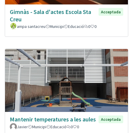
Gimnàs - Sala d'actes Escola Sta
Acceptada
Creu
ampa santacreu
Municipi
Educació
0
0
Mantenir temperatures a les aules
Acceptada
Javier
Municipi
Educació
0
0