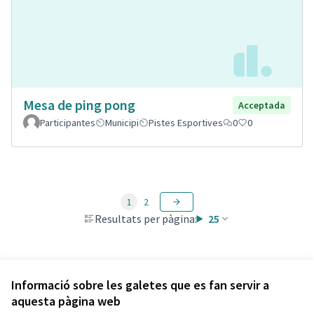
Mesa de ping pong
Acceptada
Participantes
Municipi
Pistes Esportives
0
0
1
2
Resultats per pàgina:
25
Veure totes les propostes retirades
Informació sobre les galetes que es fan servir a
aquesta pàgina web