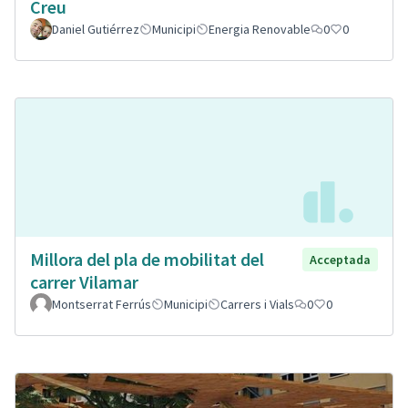
Creu
Daniel Gutiérrez
Municipi
Energia Renovable
0
0
Millora del pla de mobilitat del
Acceptada
carrer Vilamar
Montserrat Ferrús
Municipi
Carrers i Vials
0
0