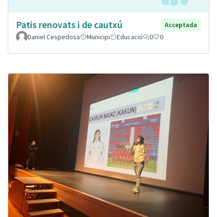
Patis renovats i de cautxú
Acceptada
Daniel Cespedosa
Municipi
Educació
0
0