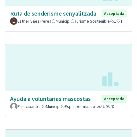
Ruta de senderisme senyalitzada
Acceptada
Esther Sáez Perea
Municipi
Turisme Sostenible
1
1
Ayuda a voluntarias mascostas
Acceptada
Participantes
Municipi
Espai per mascotes
0
0