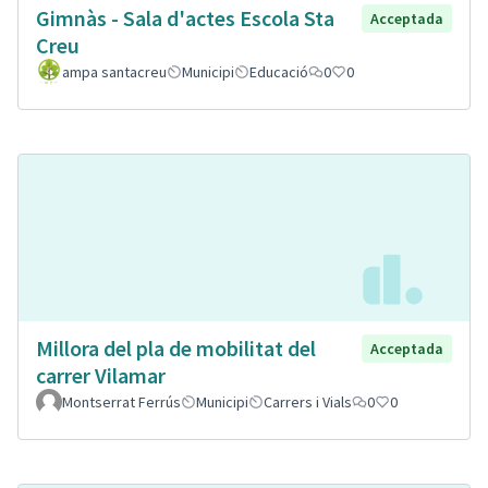
Gimnàs - Sala d'actes Escola Sta
Acceptada
Creu
ampa santacreu
Municipi
Educació
0
0
Millora del pla de mobilitat del
Acceptada
carrer Vilamar
Montserrat Ferrús
Municipi
Carrers i Vials
0
0