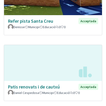
Refer pista Santa Creu
Acceptada
Denisse
Municipi
Educació
0
0
Patis renovats i de cautxú
Acceptada
Daniel Cespedosa
Municipi
Educació
0
0