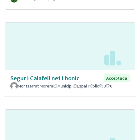
Segur i Calafell net i bonic
Acceptada
Montserrat Morera
Municipi
Espai Públic
0
0