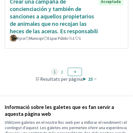
Crear una campaña de
Acceptada
concienciación y también de
sanciones a aquellos propietarios
de animales que no recojan las
heces de las aceras. Es responsabili
Kyra
Municipi
Espai Públic
1
1
1
2
Resultats per pàgina:
25
Veure totes les propostes retirades
Informació sobre les galetes que es fan servir a
aquesta pàgina web
Utilitzem galetes en el nostre lloc web per a millorar el rendiment i el
Termes i condicions d'ús
contingut d'aquest. Les galetes ens permeten oferir una experiència
Configuració de les galetes