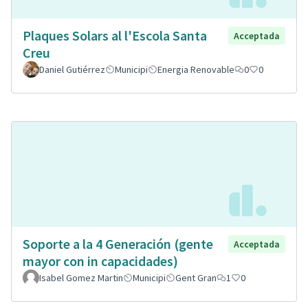
Plaques Solars al l'Escola Santa
Acceptada
Creu
Daniel Gutiérrez
Municipi
Energia Renovable
0
0
Soporte a la 4 Generación (gente
Acceptada
mayor con in capacidades)
Isabel Gomez Martin
Municipi
Gent Gran
1
0