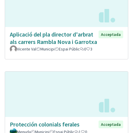
Aplicació del pla director d'arbrat
Acceptada
als carrers Rambla Nova i Garrotxa
Vicente Val
Municipi
Espai Públic
0
3
Protección colonials ferales
Acceptada
Menuda
Municipi
Espai Públic
1
0