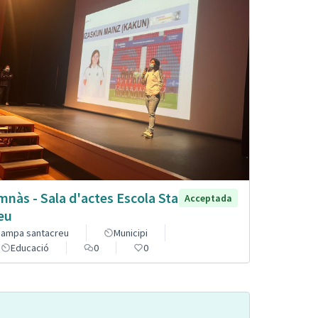
mnàs - Sala d'actes Escola Sta
Acceptada
eu
ampa santacreu
Municipi
Educació
0
0