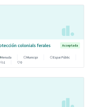
otección colonials ferales
Acceptada
Menuda
Municipi
Espai Públic
1
0