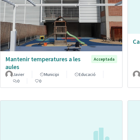
Ca
Mantenir temperatures a les
Acceptada
aules
Javier
Municipi
Educació
0
0