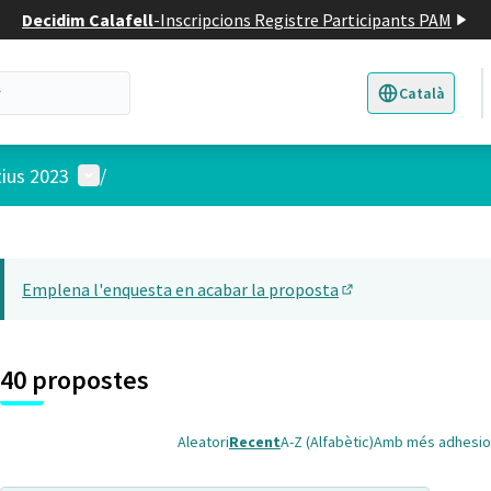
Decidim Calafell
-
Inscripcions Registre Participants PAM
Català
Triar la llengua
E
Menú d'usuari
tius 2023
/
 el mapa
t element és un mapa que presenta els components d'aquesta pàgina
Emplena l'enquesta en acabar la proposta
(Obrir en una pesta
40 propostes
Aleatori
Recent
A-Z (Alfabètic)
Amb més adhesio