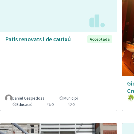
Patis renovats i de cautxú
Acceptada
Gi
Cr
Daniel Cespedosa
Municipi
Educació
0
0