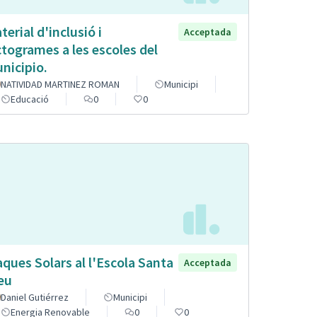
terial d'inclusió i
Acceptada
ctogrames a les escoles del
nicipio.
NATIVIDAD MARTINEZ ROMAN
Municipi
Educació
0
0
aques Solars al l'Escola Santa
Acceptada
eu
Daniel Gutiérrez
Municipi
Energia Renovable
0
0