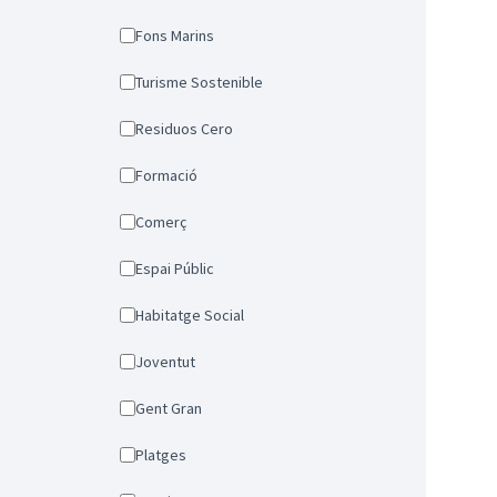
Fons Marins
Turisme Sostenible
Residuos Cero
Formació
Comerç
Espai Públic
Habitatge Social
Joventut
Gent Gran
Platges