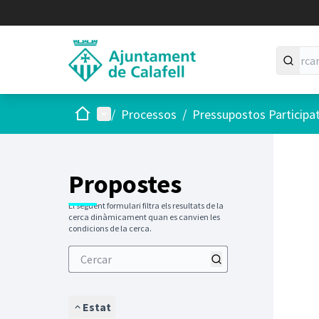
Inici
Menú principal
/
Processos
/
Pressupostos Participa
Saltar
El següen
+
−
Propostes
El següent formulari filtra els resultats de la
cerca dinàmicament quan es canvien les
condicions de la cerca.
Estat