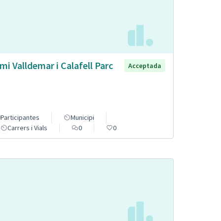
mi Valldemar i Calafell Parc
Acceptada
Participantes
Municipi
Carrers i Vials
0
0