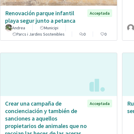
Renovación parque infantil
Acceptada
playa segur junto a petanca
Andrea
Municipi
Parcs i Jardins Sostenibles
0
0
Crear una campaña de
Ru
Acceptada
concienciación y también de
se
sanciones a aquellos
propietarios de animales que no
recojan las heces de las aceras.