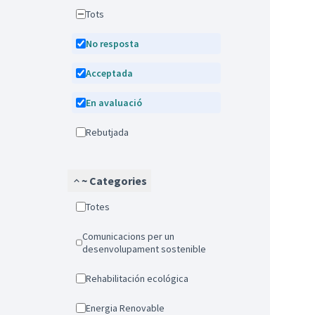
Tots
No resposta
Acceptada
En avaluació
Rebutjada
~ Categories
Totes
Comunicacions per un
desenvolupament sostenible
Rehabilitación ecológica
Energia Renovable