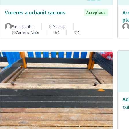
Voreres a urbanitzacions
Ar
Acceptada
pl
Participantes
Municipi
Carrers i Vials
0
0
Ad
ca