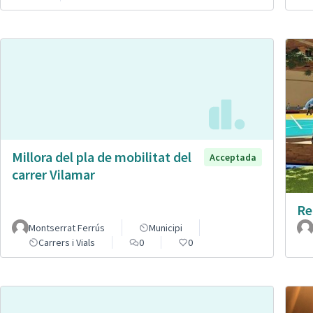
Millora del pla de mobilitat del
Acceptada
carrer Vilamar
Re
Montserrat Ferrús
Municipi
Carrers i Vials
0
0