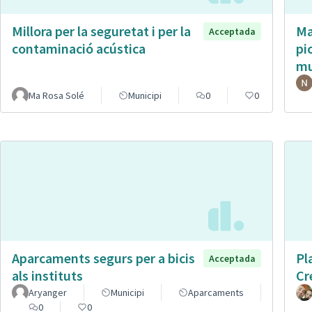
Millora per la seguretat i per la
Ma
Acceptada
contaminació acústica
pi
mu
Ma Rosa Solé
Municipi
0
0
Aparcaments segurs per a bicis
Pl
Acceptada
als instituts
Cr
Aryanger
Municipi
Aparcaments
0
0