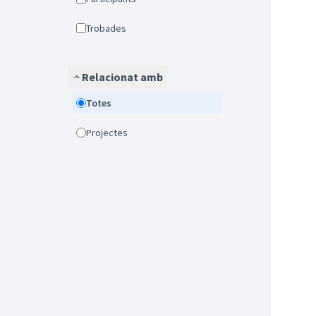
Trobades
Relacionat amb
Totes
Projectes