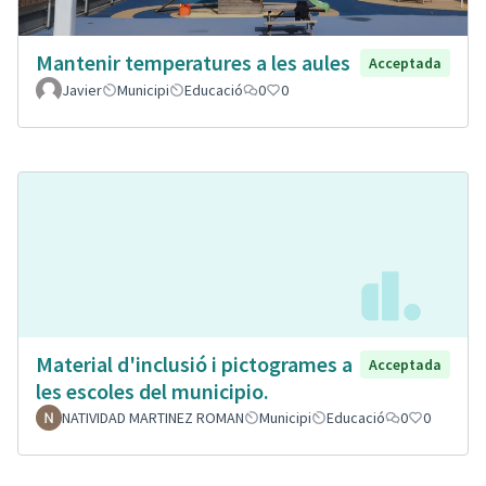
Mantenir temperatures a les aules
Acceptada
Javier
Municipi
Educació
0
0
Material d'inclusió i pictogrames a
Acceptada
les escoles del municipio.
NATIVIDAD MARTINEZ ROMAN
Municipi
Educació
0
0