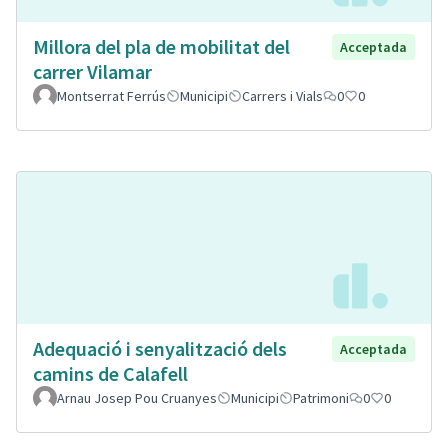
Millora del pla de mobilitat del
Acceptada
carrer Vilamar
Montserrat Ferrús
Municipi
Carrers i Vials
0
0
Adequació i senyalització dels
Acceptada
camins de Calafell
Arnau Josep Pou Cruanyes
Municipi
Patrimoni
0
0