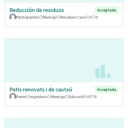
Reducción de residuos
Acceptada
Participantes
Municipi
Residuos Cero
5
0
Patis renovats i de cautxú
Acceptada
Daniel Cespedosa
Municipi
Educació
0
0