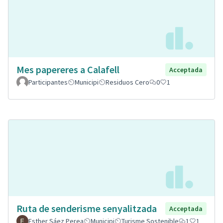
Mes papereres a Calafell
Acceptada
Participantes
Municipi
Residuos Cero
0
1
Ruta de senderisme senyalitzada
Acceptada
Esther Sáez Perea
Municipi
Turisme Sostenible
1
1