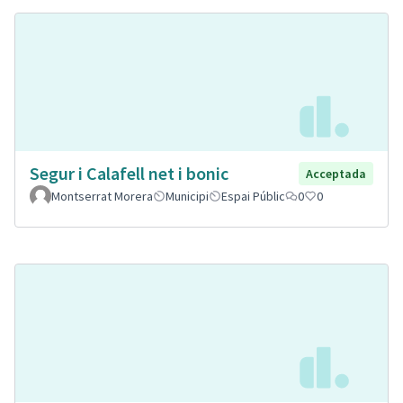
Segur i Calafell net i bonic
Acceptada
Montserrat Morera
Municipi
Espai Públic
0
0