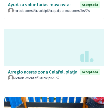
Ayuda a voluntarias mascostas
Acceptada
Participantes
Municipi
Espai per mascotes
0
0
Arreglo aceras zona Calafell platja
Acceptada
Victoria Atienza
Municipi
0
0