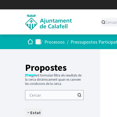
Inici
Menú principal
/
Processos
/
Pressupostos Participa
Saltar
El següen
+
−
Propostes
El següent formulari filtra els resultats de
la cerca dinàmicament quan es canvien
les condicions de la cerca.
Estat