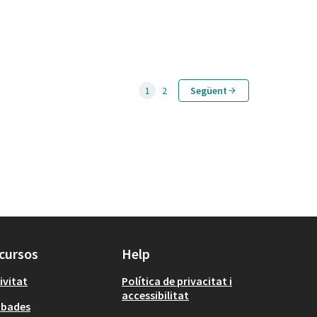
1
2
Següent
cursos
Help
ivitat
Política de privacitat i
accessibilitat
obades