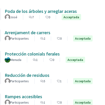
Poda de los árboles y arreglar aceras
José
7
0
Acceptada
Arrenjament de carrers
Participantes
2
0
Acceptada
Protección colonials ferales
Menuda
1
0
Acceptada
Reducción de residuos
Participantes
5
1
Acceptada
Rampes accesibles
Participantes
1
0
Acceptada