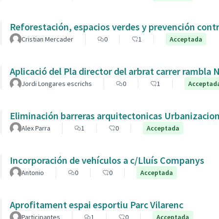
Reforestación, espacios verdes y prevención contr
Cristian Mercader
0
1
Acceptada
Aplicació del Pla director del arbrat carrer rambla 
Jordi Longares escrichs
0
1
Acceptad
Eliminación barreras arquitectonicas Urbanizacio
Alex Parra
1
0
Acceptada
Incorporación de vehículos a c/Lluís Companys
Antonio
0
0
Acceptada
Aprofitament espai esportiu Parc Vilarenc
Participantes
1
0
Acceptada