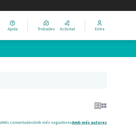
legir el idioma
Ajuda
Trobades
Activitat
Entra
Leaflet
|
©
HERE maps
 com a punts al mapa. L'element es pot fer servir amb un lector 
nya nova)
s
Més comentades
Amb més seguidores
Amb més autores