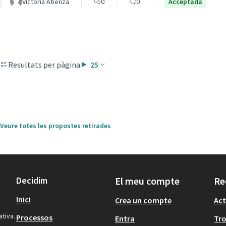
Victoria Atienza
0
0
Acceptada
Resultats per pàgina:
25
Veure totes les propostes retirades
Decidim
El meu compte
Re
Inici
Crea un compte
Act
ativa.
Processos
Entra
Tr