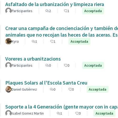
Asfaltado de la urbanización y limpieza riera
Participantes
2
1
Acceptada
Crear una campaña de concienciación y también de
animales que no recojan las heces de las aceras. Es
Kyra
1
1
Acceptada
Voreres a urbanitzacions
Participantes
0
0
Acceptada
Plaques Solars al l'Escola Santa Creu
Daniel Gutiérrez
0
0
Acceptada
Soporte a la 4 Generación (gente mayor con in 
Isabel Gomez Martin
1
0
Acceptada