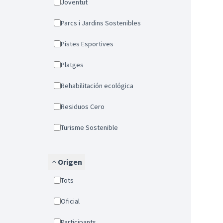
Joventut
Parcs i Jardins Sostenibles
Pistes Esportives
Platges
Rehabilitación ecológica
Residuos Cero
Turisme Sostenible
Origen
Tots
Oficial
Participants