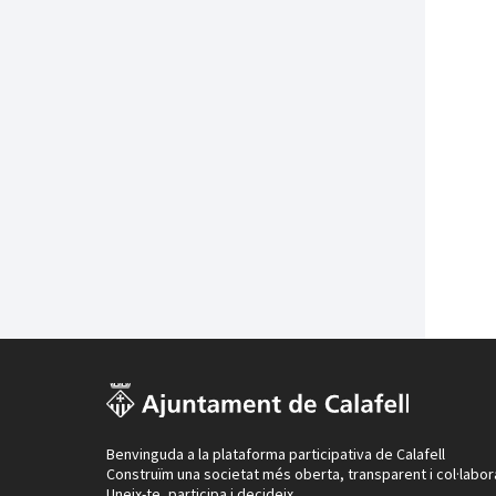
Benvinguda a la plataforma participativa de Calafell
Construïm una societat més oberta, transparent i col·labor
Uneix-te, participa i decideix.