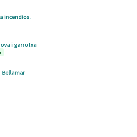
a incendios.
Nova i garrotxa
a
n Bellamar