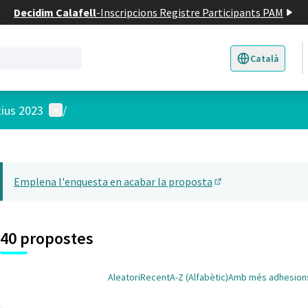
Decidim Calafell
-
Inscripcions Registre Participants PAM
Català
Triar la llengua
E
Menú d'usuari
tius 2023
/
 el mapa
14
t element és un mapa que presenta els components d'aquesta pàgina
Emplena l'enquesta en acabar la proposta
(Obrir en una pesta
40 propostes
Aleatori
Recent
A-Z (Alfabètic)
Amb més adhesion