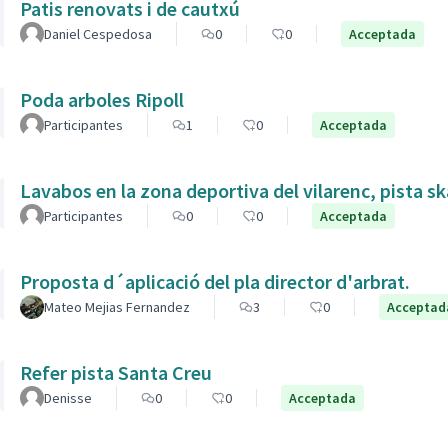
Patis renovats i de cautxú
Daniel Cespedosa
0
0
Acceptada
Poda arboles Ripoll
Participantes
1
0
Acceptada
Lavabos en la zona deportiva del vilarenc, pista s
Participantes
0
0
Acceptada
Proposta d´aplicació del pla director d'arbrat.
Mateo Mejias Fernandez
3
0
Acceptad
Refer pista Santa Creu
Denisse
0
0
Acceptada