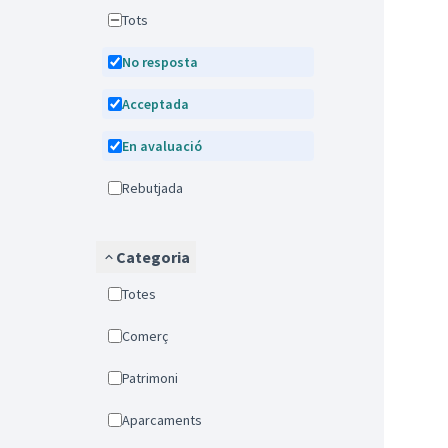
Tots
No resposta
Acceptada
En avaluació
Rebutjada
Categoria
Totes
Comerç
Patrimoni
Aparcaments