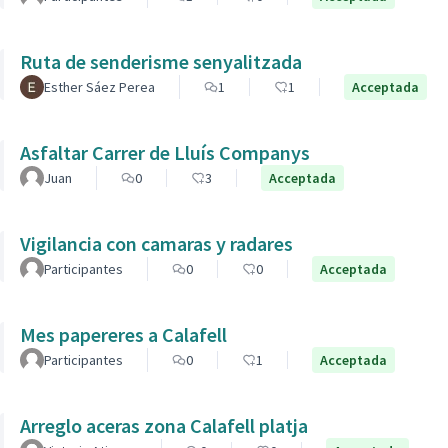
Ruta de senderisme senyalitzada
Esther Sáez Perea
1
1
Acceptada
Asfaltar Carrer de Lluís Companys
Juan
0
3
Acceptada
Vigilancia con camaras y radares
Participantes
0
0
Acceptada
Mes papereres a Calafell
Participantes
0
1
Acceptada
Arreglo aceras zona Calafell platja