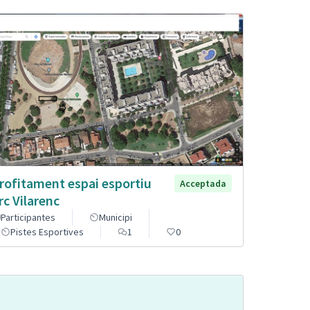
rofitament espai esportiu
Acceptada
rc Vilarenc
Participantes
Municipi
Pistes Esportives
1
0