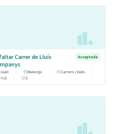
faltar Carrer de Lluís
Acceptada
mpanys
Juan
Municipi
Carrers i Vials
0
3