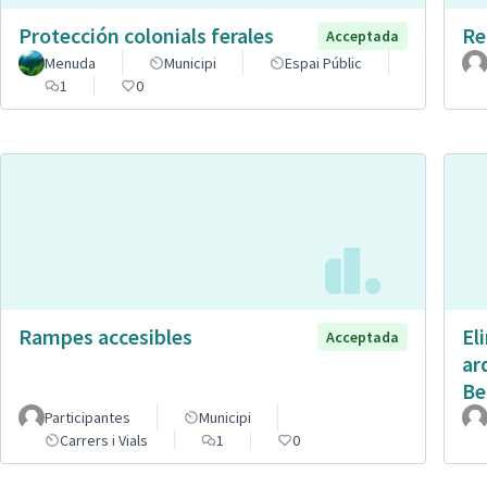
Protección colonials ferales
Re
Acceptada
Menuda
Municipi
Espai Públic
1
0
Rampes accesibles
El
Acceptada
ar
Be
Participantes
Municipi
Carrers i Vials
1
0