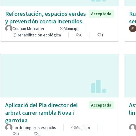
Reforestación, espacios verdes
Ru
Acceptada
y prevención contra incendios.
se
Cristian Mercader
Municipi
Rehabilitación ecológica
0
1
Aplicació del Pla director del
As
Acceptada
arbrat carrer rambla Nova i
li
garrotxa
Jordi Longares escrichs
Municipi
0
1