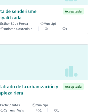
ta de senderisme
Acceptada
nyalitzada
Esther Sáez Perea
Municipi
Turisme Sostenible
1
1
faltado de la urbanización y
Acceptada
mpieza riera
Participantes
Municipi
Carrers i Vials
2
1