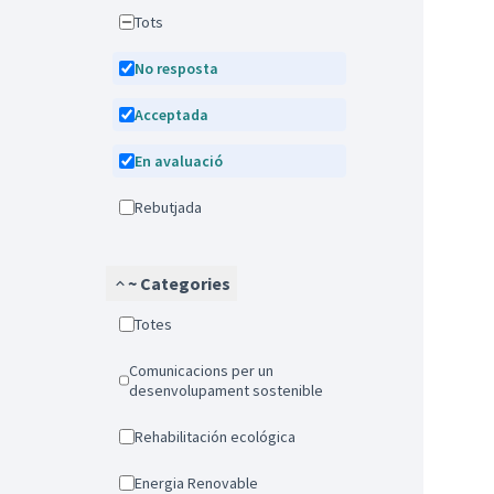
Tots
No resposta
Acceptada
En avaluació
Rebutjada
~ Categories
Totes
Comunicacions per un
desenvolupament sostenible
Rehabilitación ecológica
Energia Renovable