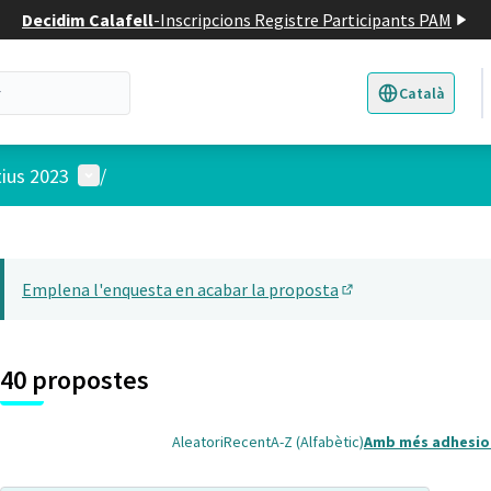
Decidim Calafell
-
Inscripcions Registre Participants PAM
Català
Triar la llengua
E
Menú d'usuari
tius 2023
/
 el mapa
22
t element és un mapa que presenta els components d'aquesta pàgina
Emplena l'enquesta en acabar la proposta
(Obrir en una pesta
40 propostes
Aleatori
Recent
A-Z (Alfabètic)
Amb més adhesio