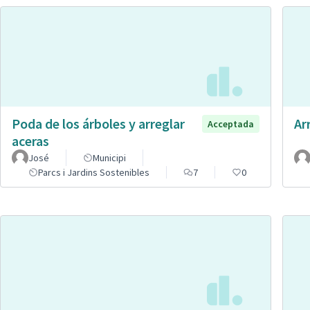
Poda de los árboles y arreglar
Ar
Acceptada
aceras
José
Municipi
Parcs i Jardins Sostenibles
7
0