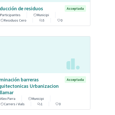
ducción de residuos
Acceptada
Participantes
Municipi
Residuos Cero
5
0
iminación barreras
Acceptada
quitectonicas Urbanizacion
llamar
Alex Parra
Municipi
Carrers i Vials
1
0