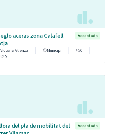
reglo aceras zona Calafell
Acceptada
atja
Victoria Atienza
Municipi
0
0
llora del pla de mobilitat del
Acceptada
rrer Vilamar