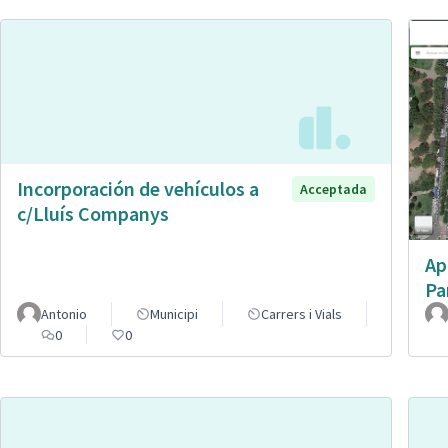
Incorporación de vehículos a
Acceptada
c/Lluís Companys
Ap
Pa
Antonio
Municipi
Carrers i Vials
0
0