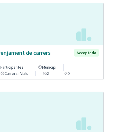
renjament de carrers
Acceptada
Participantes
Municipi
Carrers i Vials
2
0