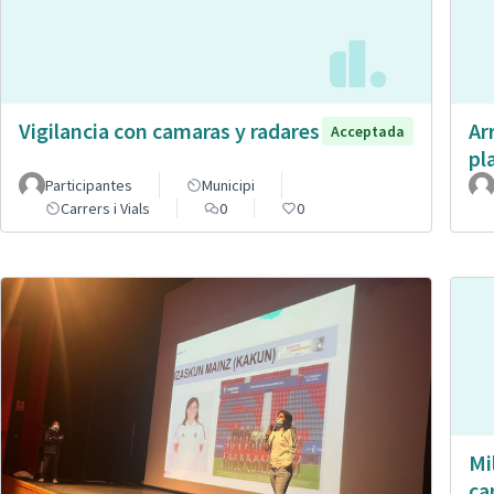
Vigilancia con camaras y radares
Ar
Acceptada
pl
Participantes
Municipi
Carrers i Vials
0
0
Mi
ca