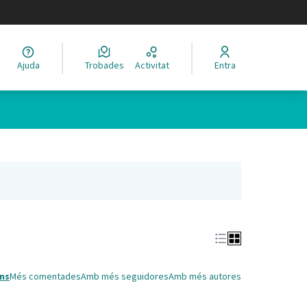
legir el idioma
Ajuda
Trobades
Activitat
Entra
Leaflet
|
©
HERE maps
 com a punts al mapa. L'element es pot fer servir amb un lector 
nya nova)
ns
Més comentades
Amb més seguidores
Amb més autores