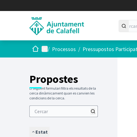
Inici
Menú principal
/
Processos
/
Pressupostos Participa
Saltar
El següen
+
−
Propostes
El següent formulari filtra els resultats de la
cerca dinàmicament quan es canvien les
condicions de la cerca.
Estat