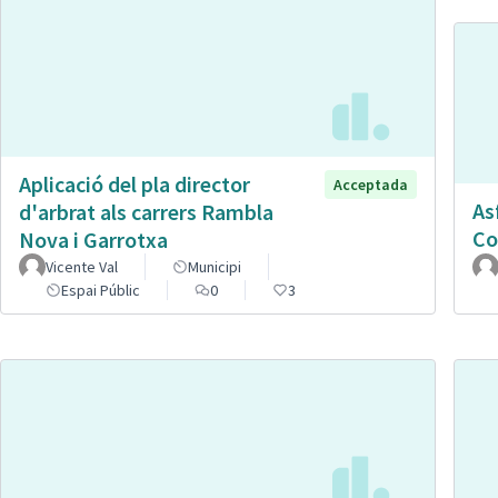
Aplicació del pla director
Acceptada
As
d'arbrat als carrers Rambla
Co
Nova i Garrotxa
Vicente Val
Municipi
Espai Públic
0
3