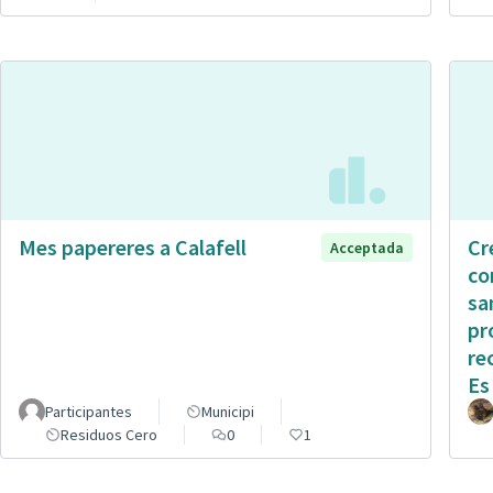
Mes papereres a Calafell
Cr
Acceptada
co
sa
pr
re
Es
Participantes
Municipi
Residuos Cero
0
1