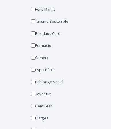
Fons Marins
Turisme Sostenible
Residuos Cero
Formació
Comerç
Espai Públic
Habitatge Social
Joventut
Gent Gran
Platges