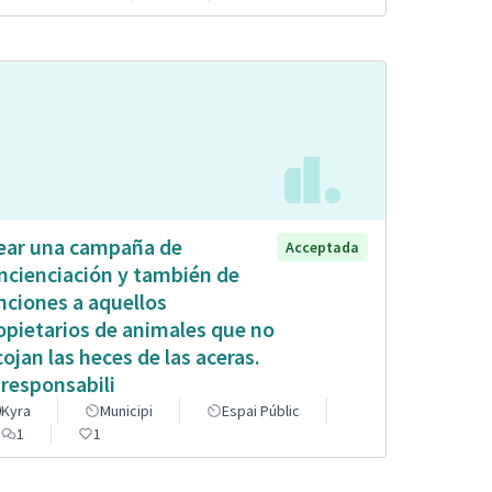
ear una campaña de
Acceptada
ncienciación y también de
nciones a aquellos
opietarios de animales que no
cojan las heces de las aceras.
 responsabili
Kyra
Municipi
Espai Públic
1
1