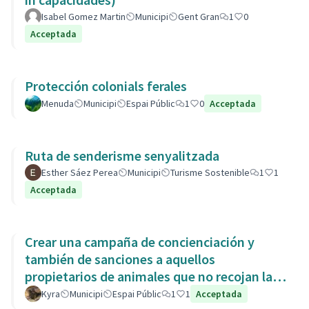
Isabel Gomez Martin
Municipi
Gent Gran
1
0
Acceptada
Protección colonials ferales
Menuda
Municipi
Espai Públic
1
0
Acceptada
Ruta de senderisme senyalitzada
Esther Sáez Perea
Municipi
Turisme Sostenible
1
1
Acceptada
Crear una campaña de concienciación y
también de sanciones a aquellos
propietarios de animales que no recojan las
heces de las aceras. Es responsabili
Kyra
Municipi
Espai Públic
1
1
Acceptada