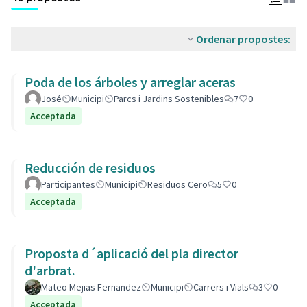
Ordenar propostes:
Poda de los árboles y arreglar aceras
José
Municipi
Parcs i Jardins Sostenibles
7
0
Acceptada
Reducción de residuos
Participantes
Municipi
Residuos Cero
5
0
Acceptada
Proposta d´aplicació del pla director
d'arbrat.
Mateo Mejias Fernandez
Municipi
Carrers i Vials
3
0
Acceptada