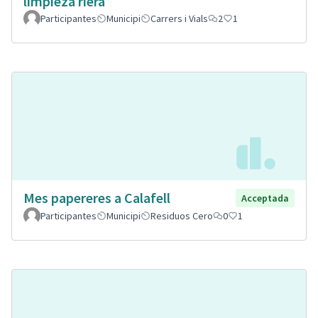
limpieza riera
Participantes
Municipi
Carrers i Vials
2
1
Mes papereres a Calafell
Acceptada
Participantes
Municipi
Residuos Cero
0
1