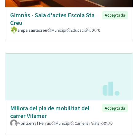
Gimnàs - Sala d'actes Escola Sta
Acceptada
Creu
ampa santacreu
Municipi
Educació
0
0
Millora del pla de mobilitat del
Acceptada
carrer Vilamar
Montserrat Ferrús
Municipi
Carrers i Vials
0
0