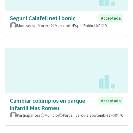
Segur i Calafell net i bonic
Acceptada
Montserrat Morera
Municipi
Espai Públic
0
0
Cambiar columpios en parque
Acceptada
infantil Mas Romeu
Participantes
Municipi
Parcs i Jardins Sostenibles
0
0