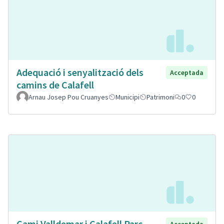
Adequació i senyalització dels
Acceptada
camins de Calafell
Arnau Josep Pou Cruanyes
Municipi
Patrimoni
0
0
Cami Valldemar i Calafell Parc
Acceptada