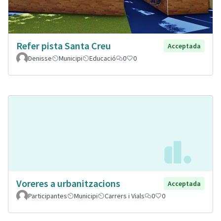
Refer pista Santa Creu
Acceptada
Denisse
Municipi
Educació
0
0
Voreres a urbanitzacions
Acceptada
Participantes
Municipi
Carrers i Vials
0
0