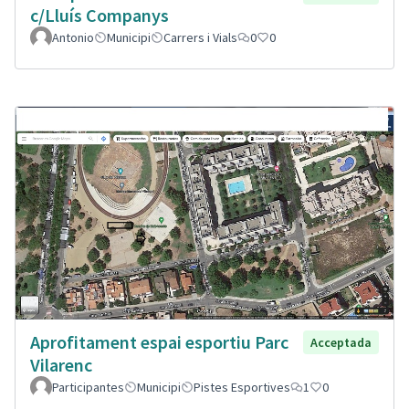
c/Lluís Companys
Antonio
Municipi
Carrers i Vials
0
0
Aprofitament espai esportiu Parc
Acceptada
Vilarenc
Participantes
Municipi
Pistes Esportives
1
0