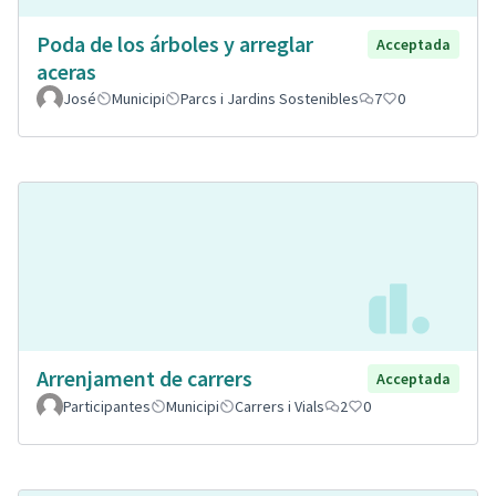
Poda de los árboles y arreglar
Acceptada
aceras
José
Municipi
Parcs i Jardins Sostenibles
7
0
Arrenjament de carrers
Acceptada
Participantes
Municipi
Carrers i Vials
2
0