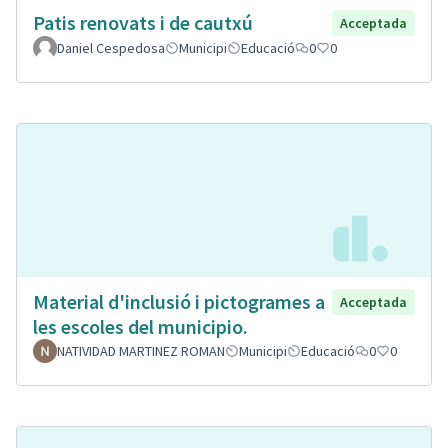
Patis renovats i de cautxú
Acceptada
Daniel Cespedosa
Municipi
Educació
0
0
Material d'inclusió i pictogrames a
Acceptada
les escoles del municipio.
NATIVIDAD MARTINEZ ROMAN
Municipi
Educació
0
0