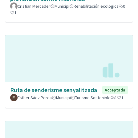
Cristian Mercader
Municipi
Rehabilitación ecológica
0
1
Ruta de senderisme senyalitzada
Acceptada
Esther Sáez Perea
Municipi
Turisme Sostenible
1
1