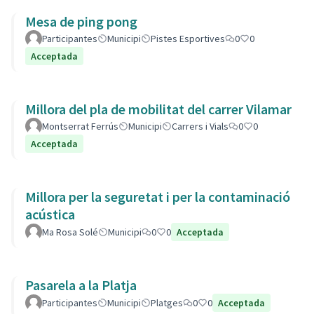
Mesa de ping pong
Participantes
Municipi
Pistes Esportives
0
0
Acceptada
Millora del pla de mobilitat del carrer Vilamar
Montserrat Ferrús
Municipi
Carrers i Vials
0
0
Acceptada
Millora per la seguretat i per la contaminació
acústica
Ma Rosa Solé
Municipi
0
0
Acceptada
Pasarela a la Platja
Participantes
Municipi
Platges
0
0
Acceptada