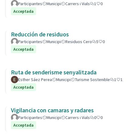
Participantes
Municipi
Carrers i Vials
1
0
Acceptada
Reducción de residuos
Participantes
Municipi
Residuos Cero
5
0
Acceptada
Ruta de senderisme senyalitzada
Esther Sáez Perea
Municipi
Turisme Sostenible
1
1
Acceptada
Vigilancia con camaras y radares
Participantes
Municipi
Carrers i Vials
0
0
Acceptada