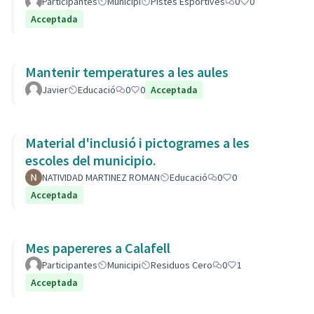
Participantes
Municipi
Pistes Esportives
0
0
Acceptada
Mantenir temperatures a les aules
Javier
Educació
0
0
Acceptada
Material d'inclusió i pictogrames a les
escoles del municipio.
NATIVIDAD MARTINEZ ROMAN
Educació
0
0
Acceptada
Mes papereres a Calafell
Participantes
Municipi
Residuos Cero
0
1
Acceptada