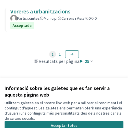
Voreres a urbanitzacions
Participantes
Municipi
Carrers i Vials
0
0
Acceptada
1
2
Resultats per pàgina:
25
Veure totes les propostes retirades
Informació sobre les galetes que es fan servir a
aquesta pàgina web
Utilitzem galetes en el nostre lloc web per a millorar el rendiment i el
Termes i condicions d'ús
contingut d'aquest. Les galetes ens permeten oferir una experiència
Configuració de les galetes
d'usuari i uns continguts més personalitzats des dels nostres canals
Decidim Calafell a X
Decidim Calafell a Facebook
Decidim Calafell a YouTube
Decidim Calafell a GitHub
de xarxes socials.
(Enllaç extern)
(Enllaç extern)
(Enllaç extern)
(Enllaç extern)
Acceptar totes