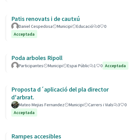
Patis renovats i de cautxú
Daniel Cespedosa
Municipi
Educació
0
0
Acceptada
Poda arboles Ripoll
Participantes
Municipi
Espai Públic
1
0
Acceptada
Proposta d´aplicació del pla director
d'arbrat.
Mateo Mejias Fernandez
Municipi
Carrers i Vials
3
0
Acceptada
Rampes accesibles