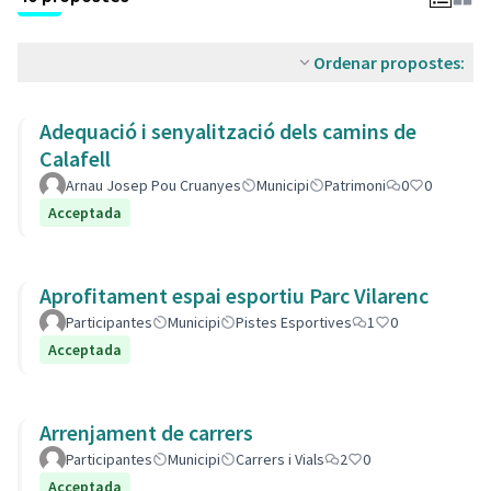
Ordenar propostes:
Adequació i senyalització dels camins de
Calafell
Arnau Josep Pou Cruanyes
Municipi
Patrimoni
0
0
Acceptada
Aprofitament espai esportiu Parc Vilarenc
Participantes
Municipi
Pistes Esportives
1
0
Acceptada
Arrenjament de carrers
Participantes
Municipi
Carrers i Vials
2
0
Acceptada