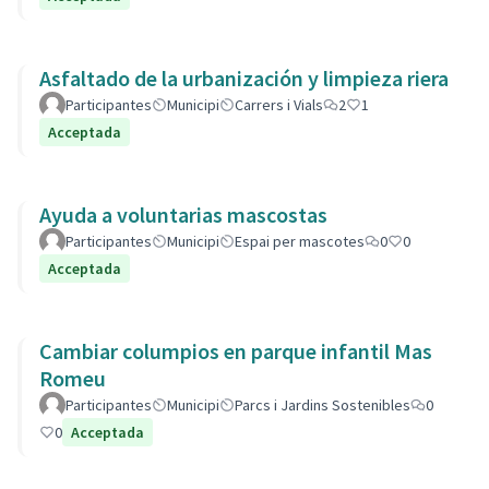
Asfaltado de la urbanización y limpieza riera
Participantes
Municipi
Carrers i Vials
2
1
Acceptada
Ayuda a voluntarias mascostas
Participantes
Municipi
Espai per mascotes
0
0
Acceptada
Cambiar columpios en parque infantil Mas
Romeu
Participantes
Municipi
Parcs i Jardins Sostenibles
0
0
Acceptada