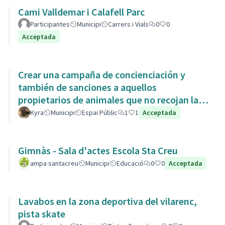
Cami Valldemar i Calafell Parc
Participantes
Municipi
Carrers i Vials
0
0
Acceptada
Crear una campaña de concienciación y
también de sanciones a aquellos
propietarios de animales que no recojan las
heces de las aceras. Es responsabili
Kyra
Municipi
Espai Públic
1
1
Acceptada
Gimnàs - Sala d'actes Escola Sta Creu
ampa santacreu
Municipi
Educació
0
0
Acceptada
Lavabos en la zona deportiva del vilarenc,
pista skate