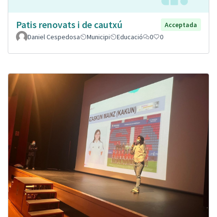
Patis renovats i de cautxú
Acceptada
Daniel Cespedosa
Municipi
Educació
0
0