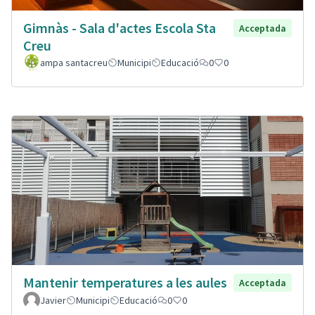
Gimnàs - Sala d'actes Escola Sta
Acceptada
Creu
ampa santacreu
Municipi
Educació
0
0
Mantenir temperatures a les aules
Acceptada
Javier
Municipi
Educació
0
0