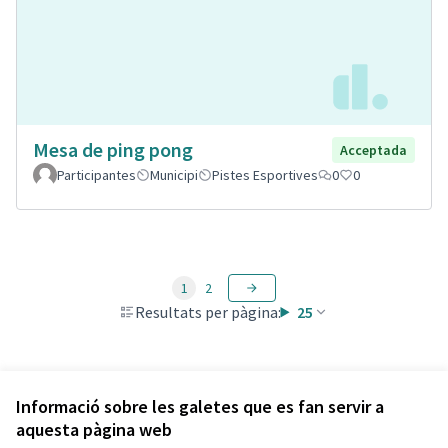
Mesa de ping pong
Acceptada
Participantes
Municipi
Pistes Esportives
0
0
1
2
Resultats per pàgina:
25
Veure totes les propostes retirades
Informació sobre les galetes que es fan servir a
aquesta pàgina web