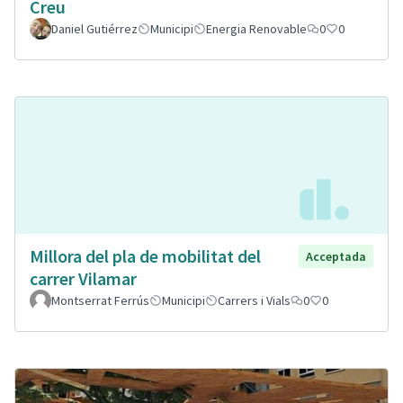
Creu
Daniel Gutiérrez
Municipi
Energia Renovable
0
0
Millora del pla de mobilitat del
Acceptada
carrer Vilamar
Montserrat Ferrús
Municipi
Carrers i Vials
0
0