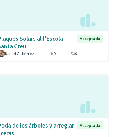
Plaques Solars al l'Escola
Acceptada
Santa Creu
Daniel Gutiérrez
0
0
Poda de los árboles y arreglar
Acceptada
aceras