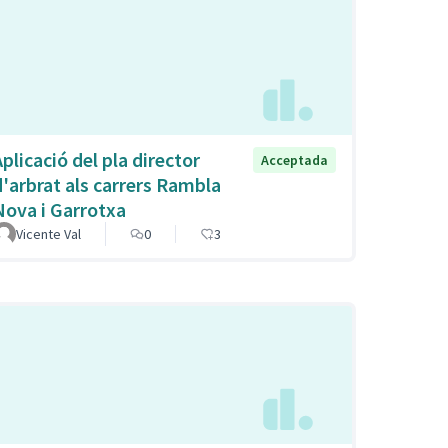
plicació del pla director
Acceptada
d'arbrat als carrers Rambla
Nova i Garrotxa
Vicente Val
0
3