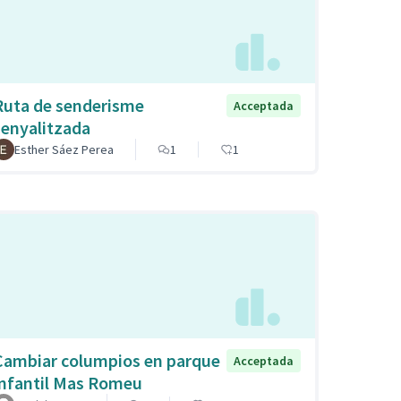
Ruta de senderisme
Acceptada
senyalitzada
Esther Sáez Perea
1
1
Cambiar columpios en parque
Acceptada
infantil Mas Romeu