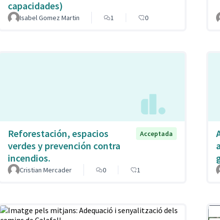
capacidades)
Isabel Gomez Martin
1
0
Reforestación, espacios
A
Acceptada
verdes y prevención contra
incendios.
Cristian Mercader
0
1