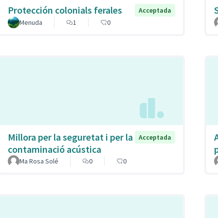
Protección colonials ferales
S
Acceptada
Menuda
1
0
Millora per la seguretat i per la
Acceptada
contaminació acústica
Ma Rosa Solé
0
0