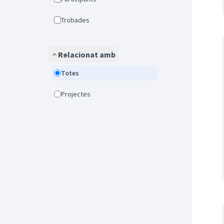
Trobades
Relacionat amb
Totes
Projectes