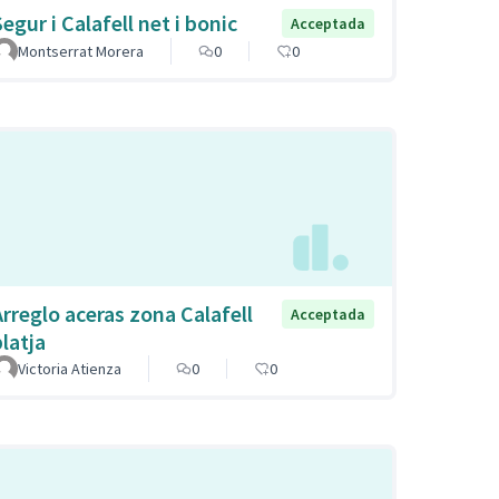
egur i Calafell net i bonic
Acceptada
Montserrat Morera
0
0
Arreglo aceras zona Calafell
Acceptada
platja
Victoria Atienza
0
0