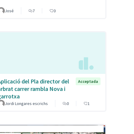
José
7
0
plicació del Pla director del
Acceptada
arbrat carrer rambla Nova i
garrotxa
Jordi Longares escrichs
0
1