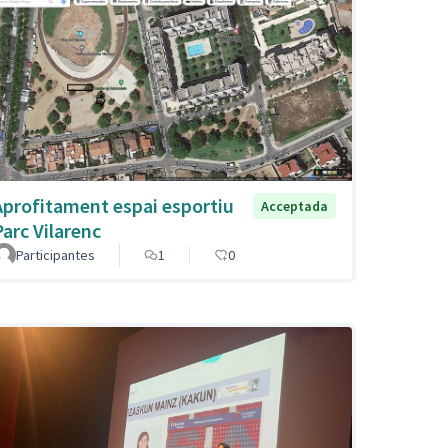
Aprofitament espai esportiu
Acceptada
Parc Vilarenc
Participantes
1
0