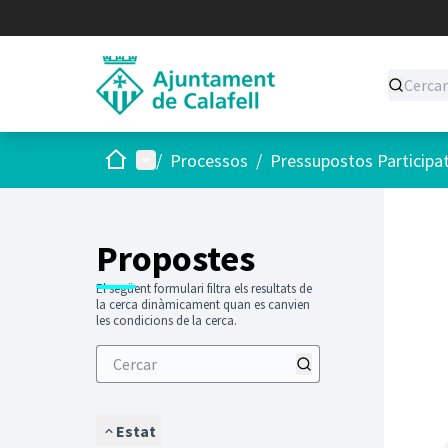
Inici
Menú principal
/
Processos
/
Pressupostos Participa
Saltar
El següen
+
−
Propostes
El següent formulari filtra els resultats de
la cerca dinàmicament quan es canvien
les condicions de la cerca.
Estat