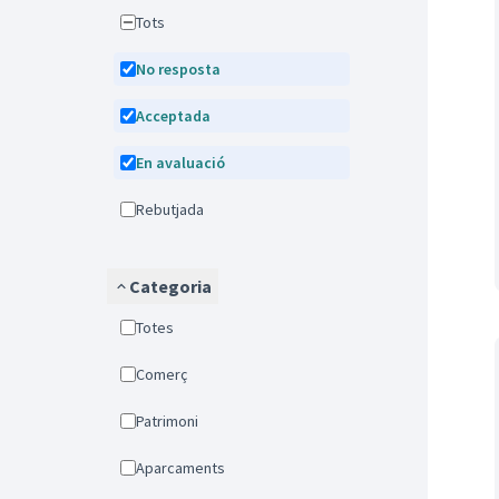
Tots
No resposta
Acceptada
En avaluació
Rebutjada
Categoria
Totes
Comerç
Patrimoni
Aparcaments