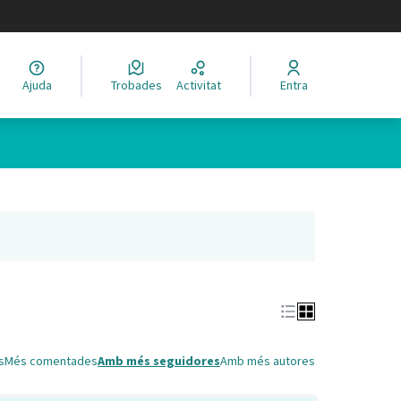
legir el idioma
Ajuda
Trobades
Activitat
Entra
Leaflet
|
©
HERE maps
 com a punts al mapa. L'element es pot fer servir amb un lector 
nya nova)
s
Més comentades
Amb més seguidores
Amb més autores