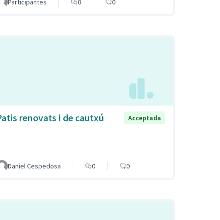
Participantes
0
0
Patis renovats i de cautxú
Acceptada
Daniel Cespedosa
0
0