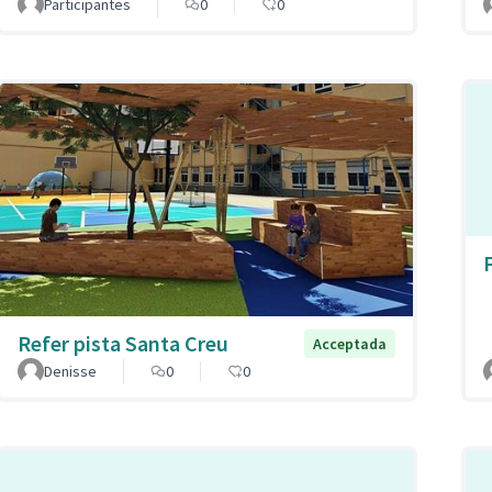
Participantes
0
0
Refer pista Santa Creu
Acceptada
Denisse
0
0