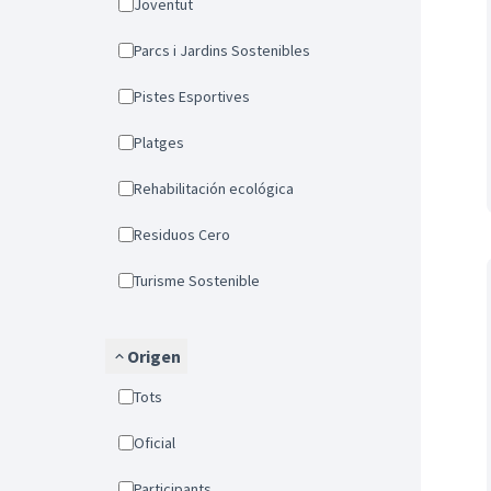
Joventut
Parcs i Jardins Sostenibles
Pistes Esportives
Platges
Rehabilitación ecológica
Residuos Cero
Turisme Sostenible
Origen
Tots
Oficial
Participants