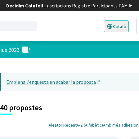
Decidim Calafell
-
Inscripcions Registre Participants PAM
Català
Triar la llengua
E
Menú d'usuari
tius 2023
/
 el mapa
t element és un mapa que presenta els components d'aquesta pàgina
Emplena l'enquesta en acabar la proposta
(Obrir en una pesta
40 propostes
Aleatori
Recent
A-Z (Alfabètic)
Amb més adhesion