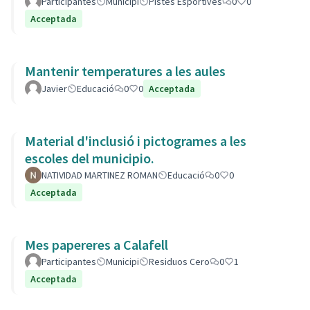
Participantes
Municipi
Pistes Esportives
0
0
Acceptada
Mantenir temperatures a les aules
Javier
Educació
0
0
Acceptada
Material d'inclusió i pictogrames a les
escoles del municipio.
NATIVIDAD MARTINEZ ROMAN
Educació
0
0
Acceptada
Mes papereres a Calafell
Participantes
Municipi
Residuos Cero
0
1
Acceptada