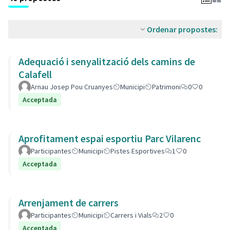
Ordenar propostes:
Adequació i senyalització dels camins de
Calafell
Arnau Josep Pou Cruanyes
Municipi
Patrimoni
0
0
Acceptada
Aprofitament espai esportiu Parc Vilarenc
Participantes
Municipi
Pistes Esportives
1
0
Acceptada
Arrenjament de carrers
Participantes
Municipi
Carrers i Vials
2
0
Acceptada