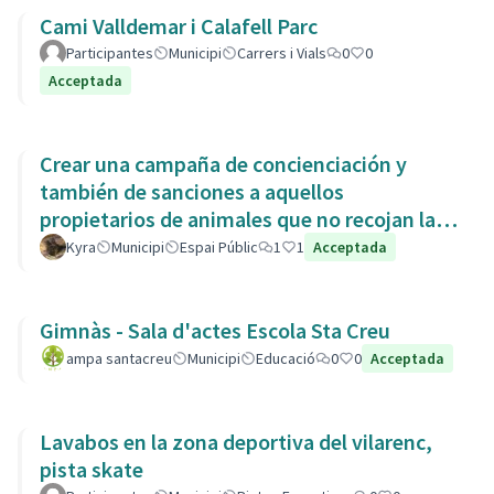
Cami Valldemar i Calafell Parc
Participantes
Municipi
Carrers i Vials
0
0
Acceptada
Crear una campaña de concienciación y
también de sanciones a aquellos
propietarios de animales que no recojan las
heces de las aceras. Es responsabili
Kyra
Municipi
Espai Públic
1
1
Acceptada
Gimnàs - Sala d'actes Escola Sta Creu
ampa santacreu
Municipi
Educació
0
0
Acceptada
Lavabos en la zona deportiva del vilarenc,
pista skate