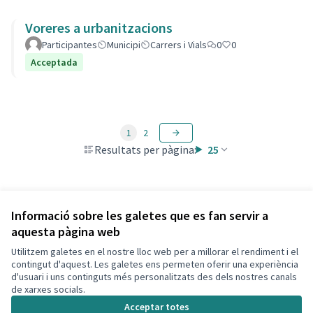
Voreres a urbanitzacions
Participantes
Municipi
Carrers i Vials
0
0
Acceptada
1
2
Resultats per pàgina:
25
Veure totes les propostes retirades
Informació sobre les galetes que es fan servir a
aquesta pàgina web
Utilitzem galetes en el nostre lloc web per a millorar el rendiment i el
Termes i condicions d'ús
contingut d'aquest. Les galetes ens permeten oferir una experiència
Configuració de les galetes
d'usuari i uns continguts més personalitzats des dels nostres canals
Decidim Calafell a X
Decidim Calafell a Facebook
Decidim Calafell a YouTube
Decidim Calafell a GitHub
de xarxes socials.
(Enllaç extern)
(Enllaç extern)
(Enllaç extern)
(Enllaç extern)
Acceptar totes