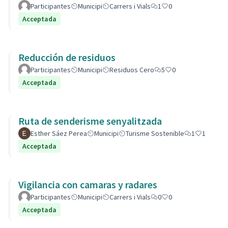
Participantes
Municipi
Carrers i Vials
1
0
Acceptada
Reducción de residuos
Participantes
Municipi
Residuos Cero
5
0
Acceptada
Ruta de senderisme senyalitzada
Esther Sáez Perea
Municipi
Turisme Sostenible
1
1
Acceptada
Vigilancia con camaras y radares
Participantes
Municipi
Carrers i Vials
0
0
Acceptada