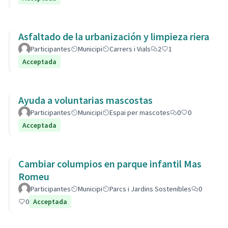
Asfaltado de la urbanización y limpieza riera
Participantes
Municipi
Carrers i Vials
2
1
Acceptada
Ayuda a voluntarias mascostas
Participantes
Municipi
Espai per mascotes
0
0
Acceptada
Cambiar columpios en parque infantil Mas
Romeu
Participantes
Municipi
Parcs i Jardins Sostenibles
0
0
Acceptada