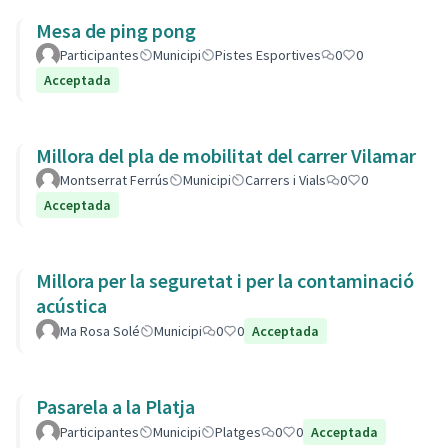
Mesa de ping pong
Participantes
Municipi
Pistes Esportives
0
0
Acceptada
Millora del pla de mobilitat del carrer Vilamar
Montserrat Ferrús
Municipi
Carrers i Vials
0
0
Acceptada
Millora per la seguretat i per la contaminació
acústica
Ma Rosa Solé
Municipi
0
0
Acceptada
Pasarela a la Platja
Participantes
Municipi
Platges
0
0
Acceptada