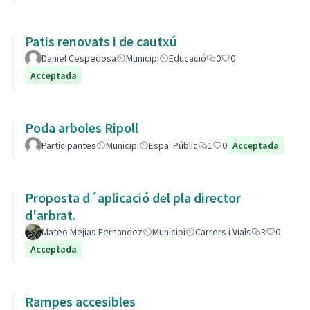
Patis renovats i de cautxú
Daniel Cespedosa
Municipi
Educació
0
0
Acceptada
Poda arboles Ripoll
Participantes
Municipi
Espai Públic
1
0
Acceptada
Proposta d´aplicació del pla director
d'arbrat.
Mateo Mejias Fernandez
Municipi
Carrers i Vials
3
0
Acceptada
Rampes accesibles