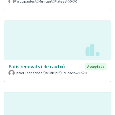
Participantes
Municipi
Platges
0
0
Patis renovats i de cautxú
Acceptada
Daniel Cespedosa
Municipi
Educació
0
0