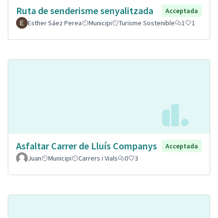
Ruta de senderisme senyalitzada
Acceptada
Esther Sáez Perea
Municipi
Turisme Sostenible
1
1
Asfaltar Carrer de Lluís Companys
Acceptada
Juan
Municipi
Carrers i Vials
0
3