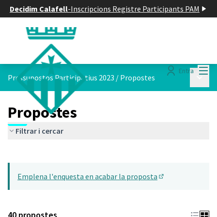
Decidim Calafell
-
Inscripcions Registre Participants PAM
Menú
Entra
Menú p
Pressupostos Participatius 2023
/
Propostes
Propostes
Filtrar i cercar
Saltar el mapa
Leaflet
|
©
HERE maps
22
El següent element és un mapa que presenta els components d'aq
+
Emplena l'enquesta en acabar la proposta
−
(Obrir en una pes
40 propostes