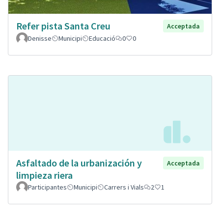
Refer pista Santa Creu
Acceptada
Denisse
Municipi
Educació
0
0
Asfaltado de la urbanización y
Acceptada
limpieza riera
Participantes
Municipi
Carrers i Vials
2
1