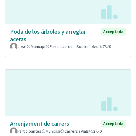
Poda de los árboles y arreglar
Acceptada
aceras
José
Municipi
Parcs i Jardins Sostenibles
7
0
Arrenjament de carrers
Acceptada
Participantes
Municipi
Carrers i Vials
2
0