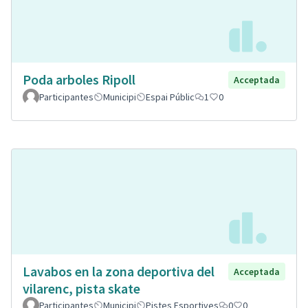
Poda arboles Ripoll
Acceptada
Participantes
Municipi
Espai Públic
1
0
Lavabos en la zona deportiva del
Acceptada
vilarenc, pista skate
Participantes
Municipi
Pistes Esportives
0
0