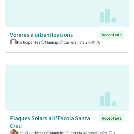
Voreres a urbanitzacions
Acceptada
Participantes
Municipi
Carrers i Vials
0
0
Plaques Solars al l'Escola Santa
Acceptada
Creu
Daniel Gutiérrez
Municipi
Energia Renovable
0
0