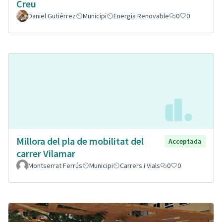
Creu
Daniel Gutiérrez
Municipi
Energia Renovable
0
0
Millora del pla de mobilitat del
Acceptada
carrer Vilamar
Montserrat Ferrús
Municipi
Carrers i Vials
0
0