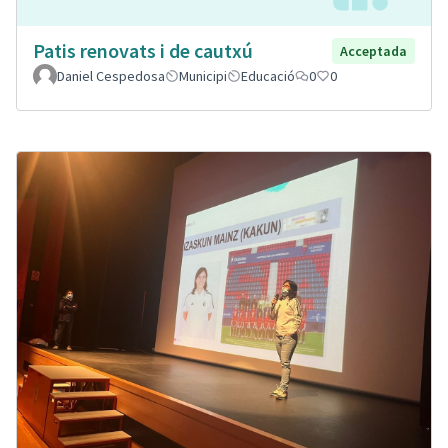
Patis renovats i de cautxú
Acceptada
Daniel Cespedosa
Municipi
Educació
0
0