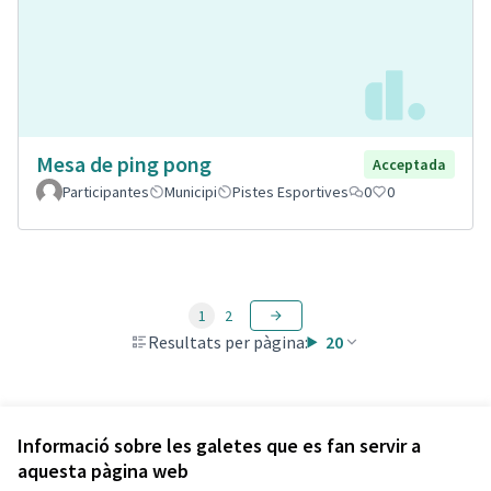
Mesa de ping pong
Acceptada
Participantes
Municipi
Pistes Esportives
0
0
1
2
Resultats per pàgina:
20
Veure totes les propostes retirades
Informació sobre les galetes que es fan servir a
aquesta pàgina web