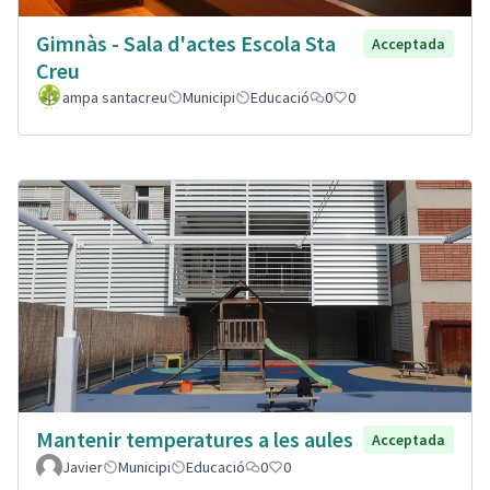
Gimnàs - Sala d'actes Escola Sta
Acceptada
Creu
ampa santacreu
Municipi
Educació
0
0
Mantenir temperatures a les aules
Acceptada
Javier
Municipi
Educació
0
0